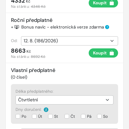
4332
Kč
Koupit
Na stánku:
4346 Kč
Roční předplatné
+
Bonus navíc - elektronická verze zdarma
?
Od:
8663
Kč
Koupit
Na stánku:
8692 Kč
Vlastní předplatné
(
0
čísel)
Délka předplatného:
Dny doručení:
Po
Út
St
Čt
Pá
So