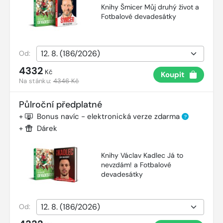
Knihy Šmicer Můj druhý život a
Fotbalové devadesátky
Od:
4332
Kč
Koupit
Na stánku:
4346 Kč
Půlroční předplatné
+
Bonus navíc - elektronická verze zdarma
?
+
Dárek
Knihy Václav Kadlec Já to
nevzdám! a Fotbalové
devadesátky
Od: