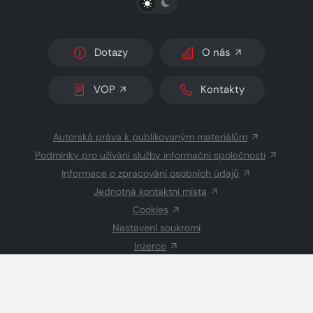
Dotazy
O nás
VOP
Kontakty
Autorská práva k publikovaným materiálům
Podmínky pro užívání služby informační společnosti
Informace o zpracování osobních údajů
Jednotná kontaktní místa
Cookies
Nastavení soukromí
Inzerce
Redakce