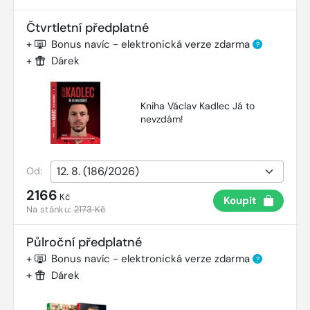
Čtvrtletní předplatné
+
Bonus navíc - elektronická verze zdarma
?
+
Dárek
Kniha Václav Kadlec Já to
nevzdám!
Od:
2166
Kč
Koupit
Na stánku:
2173 Kč
Půlroční předplatné
+
Bonus navíc - elektronická verze zdarma
?
+
Dárek