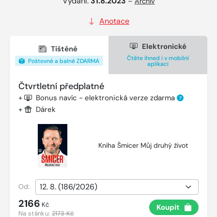
Vydání:
31.8.2023
–
Archiv
Anotace
Elektronické
Tištěné
Čtěte ihned i v mobilní
Poštovné a balné ZDARMA
aplikaci
Čtvrtletní předplatné
+
Bonus navíc - elektronická verze zdarma
?
+
Dárek
Kniha Šmicer Můj druhý život
Od:
2166
Kč
Koupit
Na stánku:
2173 Kč