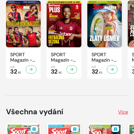
SPORT
SPORT
SPORT
Magazín -
Magazín -
Magazín -
31/2026
30/2026
29/2026
od
od
od
32
32
32
Kč
Kč
Kč
Všechna vydání
Více