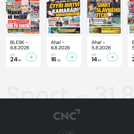
BLESK -
Aha! -
Aha! -
6.8.2026
6.8.2026
5.8.2026
od
od
od
24
16
14
Kč
Kč
Kč
Sport - 31.
PŘEPNOUT SVĚTLÝ/TMAVÝ REŽIM