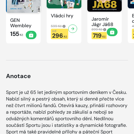
Vládci hry
Jaromír
GEN
Jágr Já68
Wembley
599 Kč
4
899 Kč
od
155
296
719
Kč
Kč
Kč
Anotace
Sport je už 65 let jediným sportovním deníkem v Česku.
Nabízí silný a pestrý obsah, který si denně přečte více
než čtvrt milionů fandů. Otevírá kauzy, přináší rozhovory
a reportáže, nabízí pohledy ze zákulisí a nebojí se
odvážných komentářů sportovního dění. Nedílnou
součástí Sportu jsou i statistiky a dynamické fotografie.
Sport má také pravidelné přílohy a páteční Sport