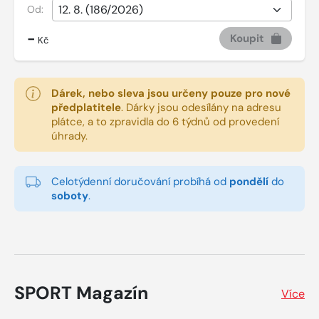
Od:
-
Koupit
Kč
Dárek, nebo sleva jsou určeny pouze pro nové
předplatitele
.
Dárky jsou odesílány na adresu
plátce, a to zpravidla do 6 týdnů od provedení
úhrady.
Celotýdenní doručování probíhá od
pondělí
do
soboty
.
SPORT Magazín
Více