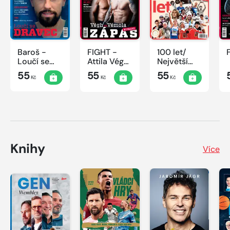
Baroš -
FIGHT -
100 let/
Loučí se
Attila Végh
Největší
dravec
vs. Karlos
okamžiky
55
55
55
Kč
Kč
Kč
Vémola
českého
sportu
Knihy
Více