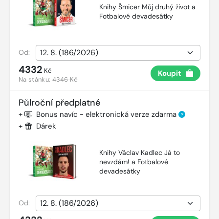
Knihy Šmicer Můj druhý život a
Fotbalové devadesátky
Od:
4332
Kč
Koupit
Na stánku:
4346 Kč
Půlroční předplatné
+
Bonus navíc - elektronická verze zdarma
?
+
Dárek
Knihy Václav Kadlec Já to
nevzdám! a Fotbalové
devadesátky
Od: