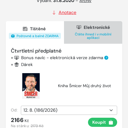
Vydání:
31.8.2020
–
Archiv
Anotace
Elektronické
Tištěné
Čtěte ihned i v mobilní
Poštovné a balné ZDARMA
aplikaci
Čtvrtletní předplatné
+
Bonus navíc - elektronická verze zdarma
?
+
Dárek
Kniha Šmicer Můj druhý život
Od:
2166
Kč
Koupit
Na stánku:
2173 Kč