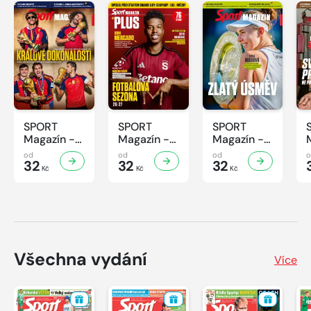
SPORT
SPORT
SPORT
Magazín -
Magazín -
Magazín -
31/2026
30/2026
29/2026
od
od
od
32
32
32
Kč
Kč
Kč
Všechna vydání
Více