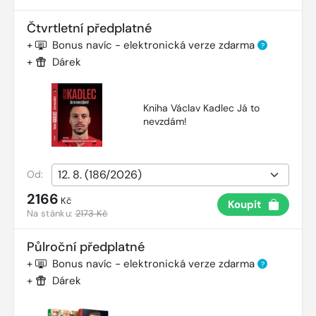
Čtvrtletní předplatné
+
Bonus navíc - elektronická verze zdarma
?
+
Dárek
Kniha Václav Kadlec Já to
nevzdám!
Od:
2166
Kč
Koupit
Na stánku:
2173 Kč
Půlroční předplatné
+
Bonus navíc - elektronická verze zdarma
?
+
Dárek