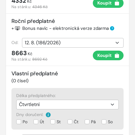
4332
Kč
Koupit
Na stánku:
4346 Kč
Roční předplatné
+
Bonus navíc - elektronická verze zdarma
?
Od:
8663
Kč
Koupit
Na stánku:
8692 Kč
Vlastní předplatné
(
0
čísel)
Délka předplatného:
Dny doručení:
Po
Út
St
Čt
Pá
So