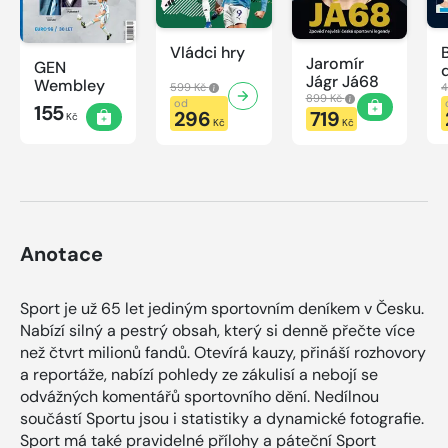
Vládci hry
Jaromír
GEN
Jágr Já68
Wembley
599 Kč
4
899 Kč
od
155
296
719
Kč
Kč
Kč
Anotace
Sport je už 65 let jediným sportovním deníkem v Česku.
Nabízí silný a pestrý obsah, který si denně přečte více
než čtvrt milionů fandů. Otevírá kauzy, přináší rozhovory
a reportáže, nabízí pohledy ze zákulisí a nebojí se
odvážných komentářů sportovního dění. Nedílnou
součástí Sportu jsou i statistiky a dynamické fotografie.
Sport má také pravidelné přílohy a páteční Sport