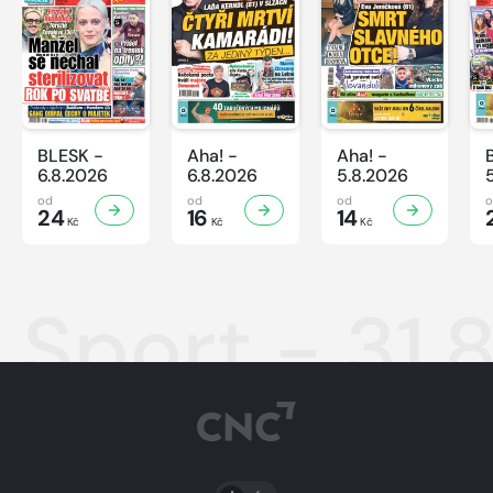
BLESK -
Aha! -
Aha! -
6.8.2026
6.8.2026
5.8.2026
od
od
od
24
16
14
Kč
Kč
Kč
Sport - 31.
PŘEPNOUT SVĚTLÝ/TMAVÝ REŽIM