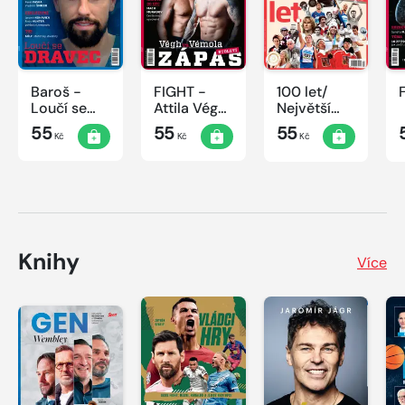
Baroš -
FIGHT -
100 let/
Loučí se
Attila Végh
Největší
dravec
vs. Karlos
okamžiky
55
55
55
Kč
Kč
Kč
Vémola
českého
sportu
Knihy
Více