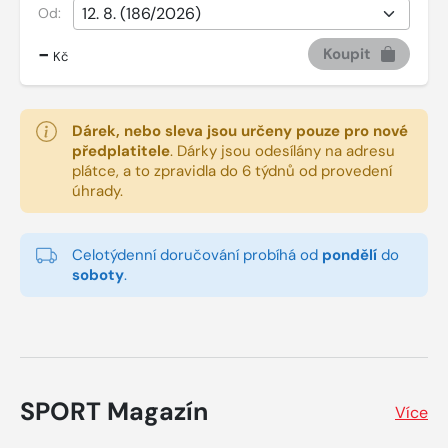
Od:
-
Koupit
Kč
Dárek, nebo sleva jsou určeny pouze pro nové
předplatitele
.
Dárky jsou odesílány na adresu
plátce, a to zpravidla do 6 týdnů od provedení
úhrady.
Celotýdenní doručování probíhá od
pondělí
do
soboty
.
SPORT Magazín
Více