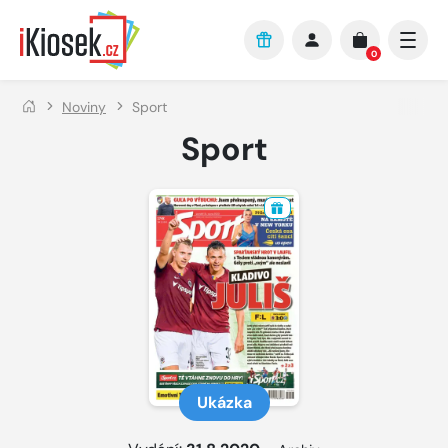
Přejít na hlavní obsah
0
Noviny
Sport
Sport
Ukázka