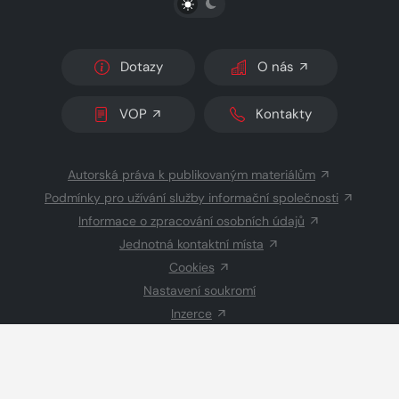
Dotazy
O nás
VOP
Kontakty
Autorská práva k publikovaným materiálům
Podmínky pro užívání služby informační společnosti
Informace o zpracování osobních údajů
Jednotná kontaktní místa
Cookies
Nastavení soukromí
Inzerce
Redakce