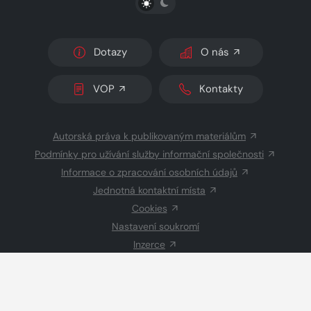
Dotazy
O nás
VOP
Kontakty
Autorská práva k publikovaným materiálům
Podmínky pro užívání služby informační společnosti
Informace o zpracování osobních údajů
Jednotná kontaktní místa
Cookies
Nastavení soukromí
Inzerce
Redakce