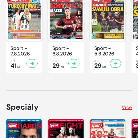
Sport -
Sport -
Sport -
7.8.2026
6.8.2026
5.8.2026
od
od
od
41
29
29
Kč
Kč
Kč
Speciály
Více