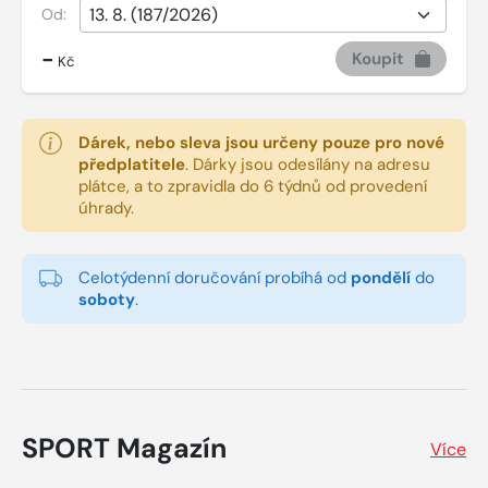
Od:
-
Koupit
Kč
Dárek, nebo sleva jsou určeny pouze pro nové
předplatitele
.
Dárky jsou odesílány na adresu
plátce, a to zpravidla do 6 týdnů od provedení
úhrady.
Celotýdenní doručování probíhá od
pondělí
do
soboty
.
SPORT Magazín
Více