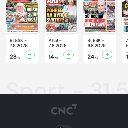
BLESK -
Aha! -
BLESK -
7.8.2026
7.8.2026
6.8.2026
od
od
od
28
14
24
Kč
Kč
Kč
Sport - 31.
PŘEPNOUT SVĚTLÝ/TMAVÝ REŽIM