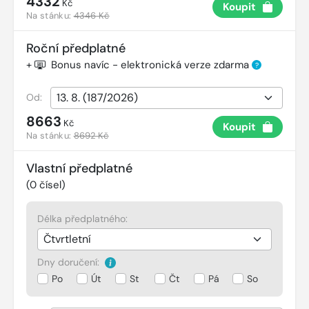
4332
Kč
Koupit
Na stánku:
4346 Kč
Roční předplatné
+
Bonus navíc - elektronická verze zdarma
?
Od:
8663
Kč
Koupit
Na stánku:
8692 Kč
Vlastní předplatné
(
0
čísel)
Délka předplatného:
Dny doručení:
Po
Út
St
Čt
Pá
So