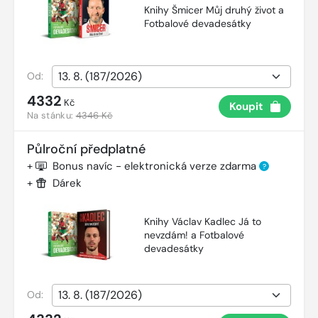
Knihy Šmicer Můj druhý život a
Fotbalové devadesátky
Od:
4332
Kč
Koupit
Na stánku:
4346 Kč
Půlroční předplatné
+
Bonus navíc - elektronická verze zdarma
?
+
Dárek
Knihy Václav Kadlec Já to
nevzdám! a Fotbalové
devadesátky
Od: