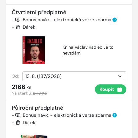
Čtvrtletní předplatné
+
Bonus navíc - elektronická verze zdarma
?
+
Dárek
Kniha Václav Kadlec Já to
nevzdám!
Od:
2166
Kč
Koupit
Na stánku:
2173 Kč
Půlroční předplatné
+
Bonus navíc - elektronická verze zdarma
?
+
Dárek