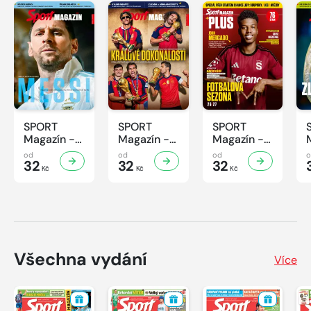
SPORT
SPORT
SPORT
Magazín -
Magazín -
Magazín -
32/2026
31/2026
30/2026
od
od
od
32
32
32
Kč
Kč
Kč
Všechna vydání
Více