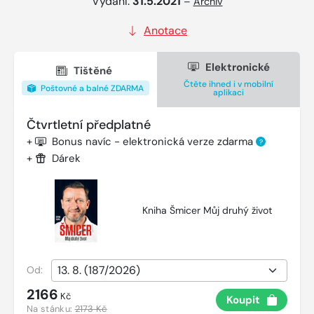
Vydání:
31.5.2021
–
Archiv
Anotace
Elektronické
Tištěné
Čtěte ihned i v mobilní
Poštovné a balné ZDARMA
aplikaci
Čtvrtletní předplatné
+
Bonus navíc - elektronická verze zdarma
?
+
Dárek
Kniha Šmicer Můj druhý život
Od:
2166
Kč
Koupit
Na stánku:
2173 Kč