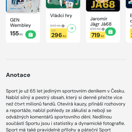
Vládci hry
Jaromír
GEN
Jágr Já68
Wembley
599 Kč
4
899 Kč
od
155
296
719
Kč
Kč
Kč
Anotace
Sport je už 65 let jediným sportovním deníkem v Česku.
Nabízí silný a pestrý obsah, který si denně přečte více
než čtvrt milionů fandů. Otevírá kauzy, přináší rozhovory
a reportáže, nabízí pohledy ze zákulisí a nebojí se
odvážných komentářů sportovního dění. Nedílnou
součástí Sportu jsou i statistiky a dynamické fotografie.
Sport má také pravidelné přílohy a páteční Sport