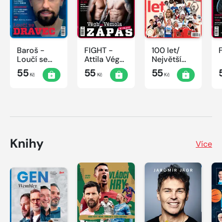
Baroš -
FIGHT -
100 let/
Loučí se
Attila Végh
Největší
dravec
vs. Karlos
okamžiky
55
55
55
Kč
Kč
Kč
Vémola
českého
sportu
Knihy
Více