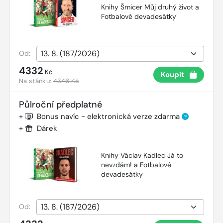
Knihy Šmicer Můj druhý život a
Fotbalové devadesátky
Od:
4332
Kč
Koupit
Na stánku:
4346 Kč
Půlroční předplatné
+
Bonus navíc - elektronická verze zdarma
?
+
Dárek
Knihy Václav Kadlec Já to
nevzdám! a Fotbalové
devadesátky
Od: