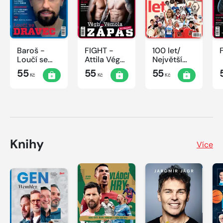
Baroš -
FIGHT -
100 let/
Loučí se
Attila Végh
Největší
dravec
vs. Karlos
okamžiky
55
55
55
Kč
Kč
Kč
Vémola
českého
sportu
Knihy
Více