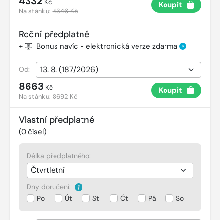
4332
Kč
Koupit
Na stánku:
4346 Kč
Roční předplatné
+
Bonus navíc - elektronická verze zdarma
?
Od:
8663
Kč
Koupit
Na stánku:
8692 Kč
Vlastní předplatné
(
0
čísel)
Délka předplatného:
Dny doručení:
Po
Út
St
Čt
Pá
So