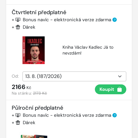
Čtvrtletní předplatné
+
Bonus navíc - elektronická verze zdarma
?
+
Dárek
Kniha Václav Kadlec Já to
nevzdám!
Od:
2166
Kč
Koupit
Na stánku:
2173 Kč
Půlroční předplatné
+
Bonus navíc - elektronická verze zdarma
?
+
Dárek