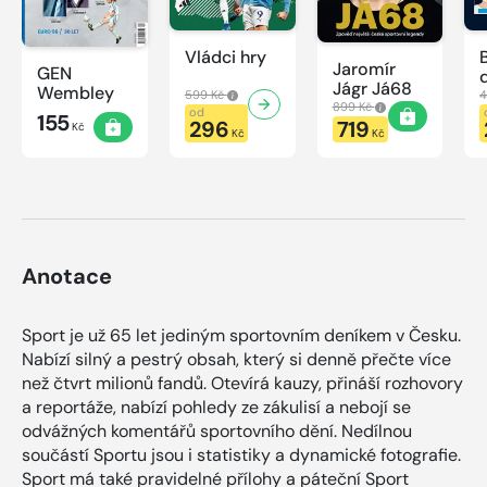
Vládci hry
Jaromír
GEN
Jágr Já68
Wembley
599 Kč
4
899 Kč
od
155
296
719
Kč
Kč
Kč
Anotace
Sport je už 65 let jediným sportovním deníkem v Česku.
Nabízí silný a pestrý obsah, který si denně přečte více
než čtvrt milionů fandů. Otevírá kauzy, přináší rozhovory
a reportáže, nabízí pohledy ze zákulisí a nebojí se
odvážných komentářů sportovního dění. Nedílnou
součástí Sportu jsou i statistiky a dynamické fotografie.
Sport má také pravidelné přílohy a páteční Sport