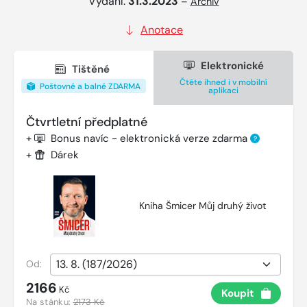
Vydání:
31.3.2023
–
Archiv
Anotace
Elektronické
Tištěné
Čtěte ihned i v mobilní
Poštovné a balné ZDARMA
aplikaci
Čtvrtletní předplatné
+
Bonus navíc - elektronická verze zdarma
?
+
Dárek
Kniha Šmicer Můj druhý život
Od:
2166
Kč
Koupit
Na stánku:
2173 Kč