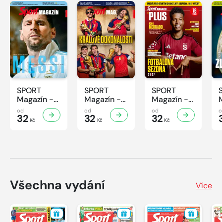
SPORT
SPORT
SPORT
Magazín -
Magazín -
Magazín -
32/2026
31/2026
30/2026
od
od
od
32
32
32
Kč
Kč
Kč
Všechna vydání
Více