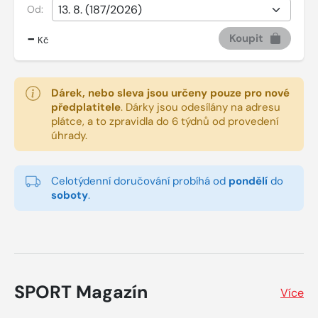
Od:
-
Koupit
Kč
Dárek, nebo sleva jsou určeny pouze pro nové
předplatitele
.
Dárky jsou odesílány na adresu
plátce, a to zpravidla do 6 týdnů od provedení
úhrady.
Celotýdenní doručování probíhá od
pondělí
do
soboty
.
SPORT Magazín
Více