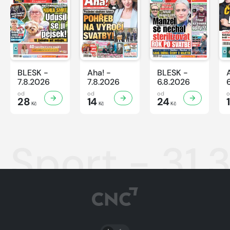
BLESK -
Aha! -
BLESK -
7.8.2026
7.8.2026
6.8.2026
od
od
od
28
14
24
Kč
Kč
Kč
Sport - 31.
PŘEPNOUT SVĚTLÝ/TMAVÝ REŽIM