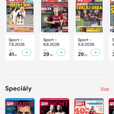
Sport -
Sport -
Sport -
7.8.2026
6.8.2026
5.8.2026
od
od
od
41
29
29
Kč
Kč
Kč
Speciály
Více