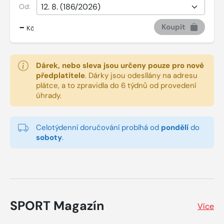
Od:
-
Koupit
Kč
Dárek, nebo sleva jsou určeny pouze pro nové
předplatitele
.
Dárky jsou odesílány na adresu
plátce, a to zpravidla do 6 týdnů od provedení
úhrady.
Celotýdenní doručování probíhá od
pondělí
do
soboty
.
SPORT Magazín
Více