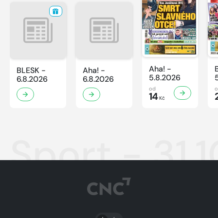
Aha! -
BLESK -
Aha! -
5.8.2026
6.8.2026
6.8.2026
od
14
Kč
Sport - 31.
PŘEPNOUT SVĚTLÝ/TMAVÝ REŽIM