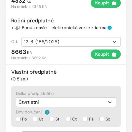
4332
Kč
Koupit
Na stánku:
4346 Kč
Roční předplatné
+
Bonus navíc - elektronická verze zdarma
?
Od:
8663
Kč
Koupit
Na stánku:
8692 Kč
Vlastní předplatné
(
0
čísel)
Délka předplatného:
Dny doručení:
Po
Út
St
Čt
Pá
So