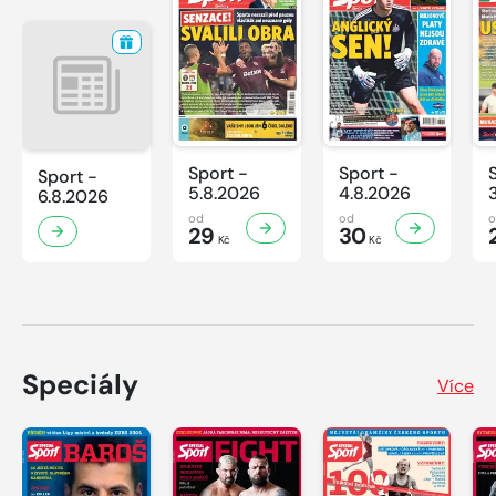
Sport -
Sport -
Sport -
5.8.2026
4.8.2026
6.8.2026
od
od
29
30
Kč
Kč
Speciály
Více