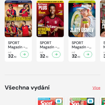
SPORT
SPORT
SPORT
Magazín -
Magazín -
Magazín -
31/2026
30/2026
29/2026
od
od
od
32
32
32
Kč
Kč
Kč
Všechna vydání
Více