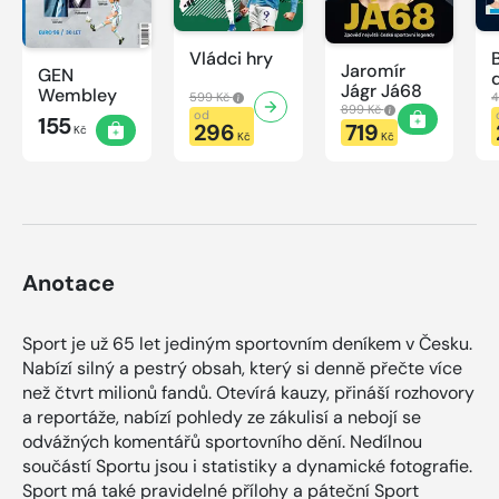
Vládci hry
Jaromír
GEN
Jágr Já68
Wembley
599 Kč
4
899 Kč
od
155
296
719
Kč
Kč
Kč
Anotace
Sport je už 65 let jediným sportovním deníkem v Česku.
Nabízí silný a pestrý obsah, který si denně přečte více
než čtvrt milionů fandů. Otevírá kauzy, přináší rozhovory
a reportáže, nabízí pohledy ze zákulisí a nebojí se
odvážných komentářů sportovního dění. Nedílnou
součástí Sportu jsou i statistiky a dynamické fotografie.
Sport má také pravidelné přílohy a páteční Sport