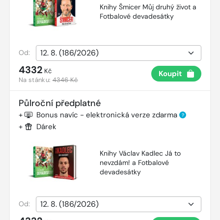
Knihy Šmicer Můj druhý život a
Fotbalové devadesátky
Od:
4332
Kč
Koupit
Na stánku:
4346 Kč
Půlroční předplatné
+
Bonus navíc - elektronická verze zdarma
?
+
Dárek
Knihy Václav Kadlec Já to
nevzdám! a Fotbalové
devadesátky
Od: