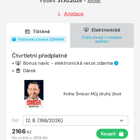
Vydání:
31.10.2025
–
Archiv
Anotace
Elektronické
Tištěné
Čtěte ihned i v mobilní
Poštovné a balné ZDARMA
aplikaci
Čtvrtletní předplatné
+
Bonus navíc - elektronická verze zdarma
?
+
Dárek
Kniha Šmicer Můj druhý život
Od:
2166
Kč
Koupit
Na stánku:
2173 Kč