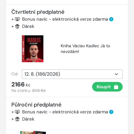
Čtvrtletní předplatné
+
Bonus navíc - elektronická verze zdarma
?
+
Dárek
Kniha Václav Kadlec Já to
nevzdám!
Od:
2166
Kč
Koupit
Na stánku:
2173 Kč
Půlroční předplatné
+
Bonus navíc - elektronická verze zdarma
?
+
Dárek