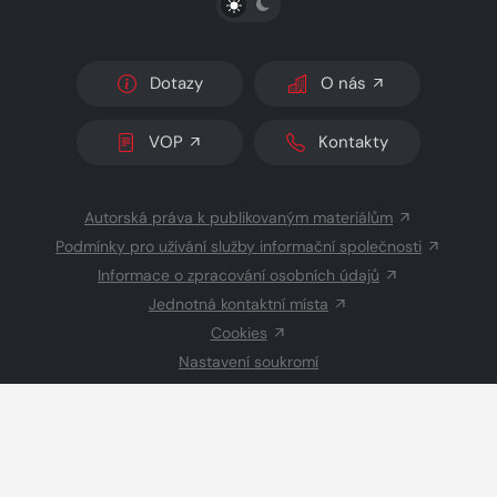
Dotazy
O nás
VOP
Kontakty
Autorská práva k publikovaným materiálům
Podmínky pro užívání služby informační společnosti
Informace o zpracování osobních údajů
Jednotná kontaktní místa
Cookies
Nastavení soukromí
Inzerce
Redakce