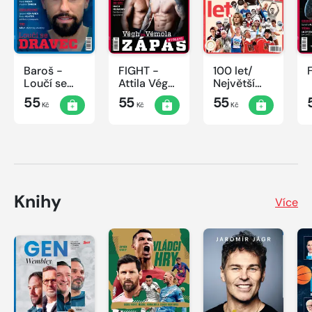
Baroš -
FIGHT -
100 let/
Loučí se
Attila Végh
Největší
dravec
vs. Karlos
okamžiky
55
55
55
Kč
Kč
Kč
Vémola
českého
sportu
Knihy
Více