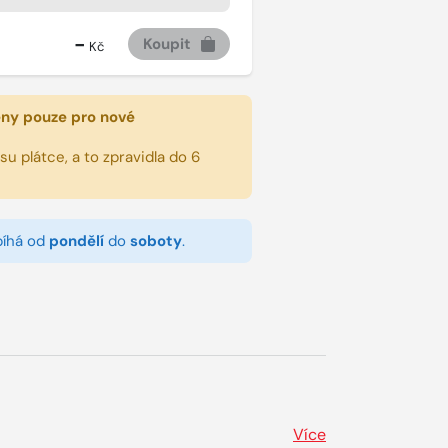
-
Koupit
Kč
eny pouze pro nové
u plátce, a to zpravidla do 6
bíhá od
pondělí
do
soboty
.
Více