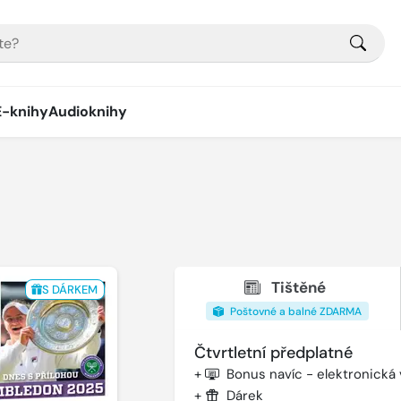
E-knihy
Audioknihy
Tištěné
S DÁRKEM
Poštovné a balné ZDARMA
Čtvrtletní předplatné
+
Bonus navíc - elektronická
+
Dárek