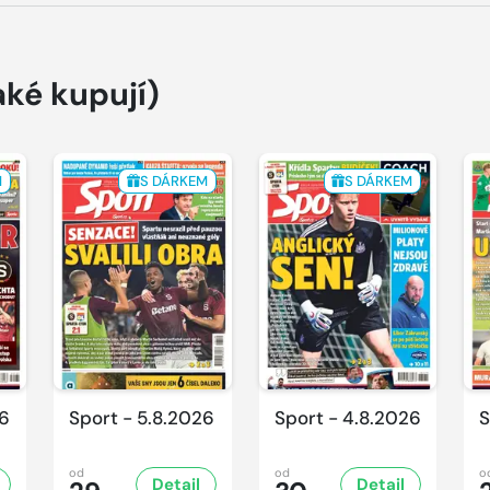
aké kupují)
M
S DÁRKEM
S DÁRKEM
26
Sport - 5.8.2026
Sport - 4.8.2026
S
od
od
o
Detail
Detail