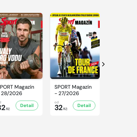
Další
PORT Magazín
SPORT Magazín
SPORT Ma
 28/2026
- 27/2026
- 26/2026
d
od
od
Detail
Detail
D
32
32
32
Kč
Kč
Kč