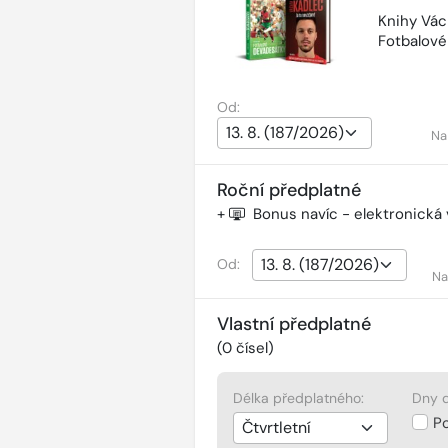
Knihy Vác
Fotbalov
Od:
Na
Roční předplatné
+
Bonus navíc - elektronická
Od:
Na
Vlastní předplatné
(
0
čísel)
Délka předplatného:
Dny d
P