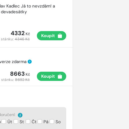
lav Kadlec Já to nevzdám! a
é devadesátky
4332
Kč
Koupit
 stánku:
4346 Kč
 verze zdarma
?
8663
Kč
Koupit
 stánku:
8692 Kč
oručení:
o
Út
St
Čt
Pá
So