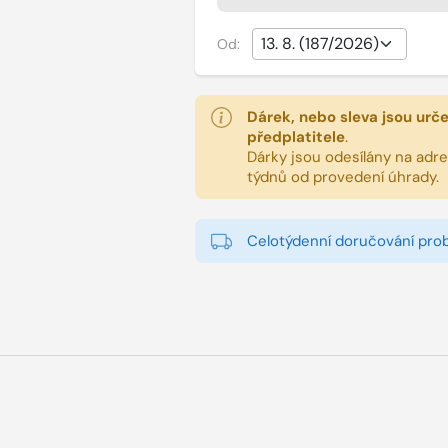
Od:
Dárek, nebo sleva jsou urč
předplatitele
.
Dárky jsou odesílány na adres
týdnů od provedení úhrady.
Celotýdenní doručování pro