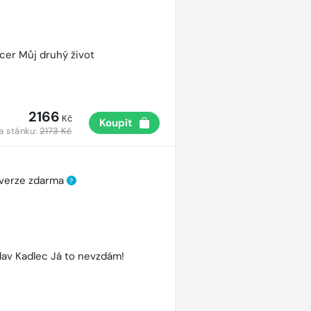
cer Můj druhý život
2166
Kč
Koupit
a stánku:
2173 Kč
 verze zdarma
?
lav Kadlec Já to nevzdám!