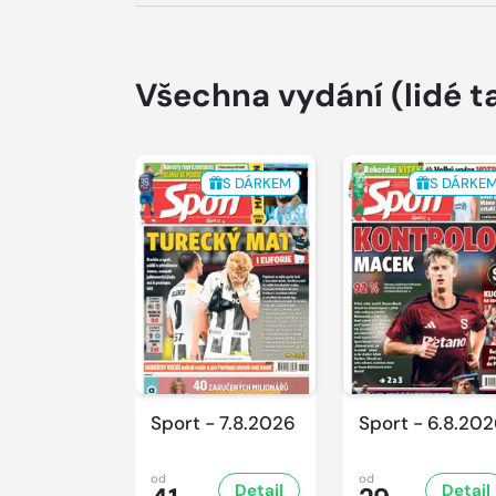
Všechna vydání
(lidé t
S DÁRKEM
S DÁRKE
Sport - 7.8.2026
Sport - 6.8.20
od
od
Detail
Detail