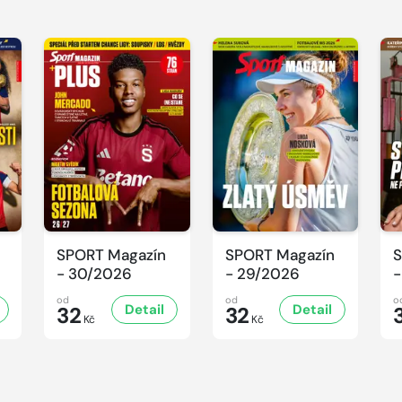
SPORT Magazín
SPORT Magazín
S
- 30/2026
- 29/2026
-
od
od
o
Detail
Detail
32
32
Kč
Kč