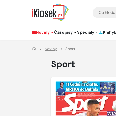
Přejít na hlavní obsah
VYHLEDÁVÁNÍ
Hlavní navigace
Noviny
Časopisy
Speciály
Knihy
Noviny
Sport
Sport