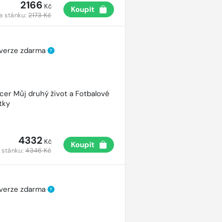
2166
Kč
Koupit
a stánku:
2173 Kč
 verze zdarma
?
cer Můj druhý život a Fotbalové
tky
4332
Kč
Koupit
 stánku:
4346 Kč
 verze zdarma
?