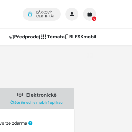
DÁRKOVÝ
CERTIFIKÁT
0
Předprodej
Témata
BLESKmobil
Elektronické
Čtěte ihned i v mobilní aplikaci
 verze zdarma
?