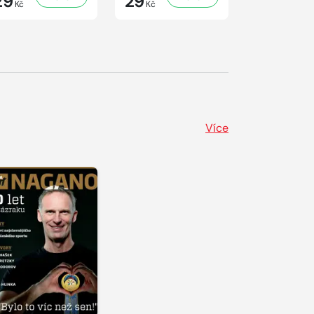
29
29
41
Kč
Kč
Kč
Více