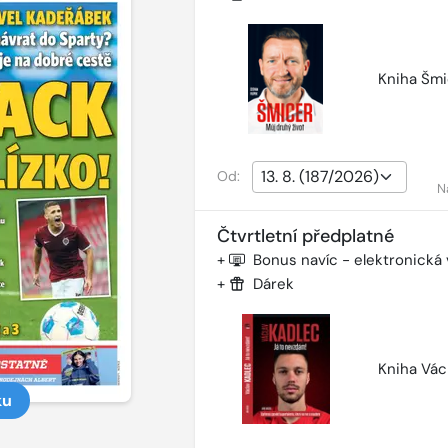
Kniha Šmi
Od:
N
Čtvrtletní předplatné
+
Bonus navíc - elektronická
+
Dárek
Kniha Vác
ku