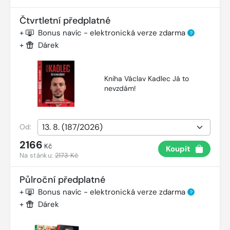
Čtvrtletní předplatné
+
Bonus navíc - elektronická verze zdarma
?
+
Dárek
Kniha Václav Kadlec Já to
nevzdám!
Od:
2166
Kč
Koupit
Na stánku:
2173 Kč
Půlroční předplatné
+
Bonus navíc - elektronická verze zdarma
?
+
Dárek