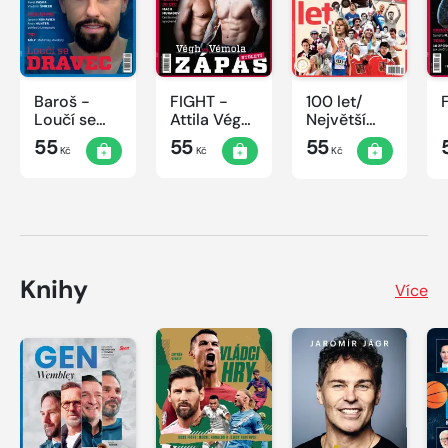
Baroš -
FIGHT -
100 let/
Loučí se
Attila Végh
Největší
dravec
vs. Karlos
okamžiky
55
55
55
Kč
Kč
Kč
Vémola
českého
sportu
Knihy
Více