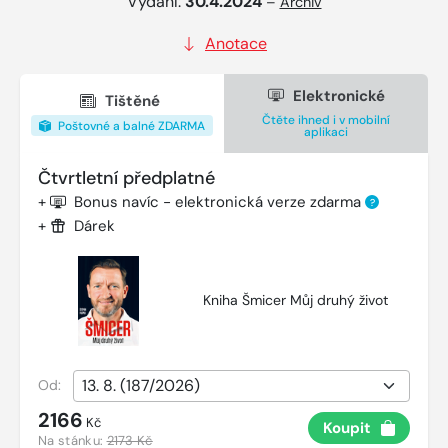
Vydání:
30.4.2024
–
Archiv
Anotace
Elektronické
Tištěné
Čtěte ihned i v mobilní
Poštovné a balné ZDARMA
aplikaci
Čtvrtletní předplatné
+
Bonus navíc - elektronická verze zdarma
?
+
Dárek
Kniha Šmicer Můj druhý život
Od:
2166
Kč
Koupit
Na stánku:
2173 Kč