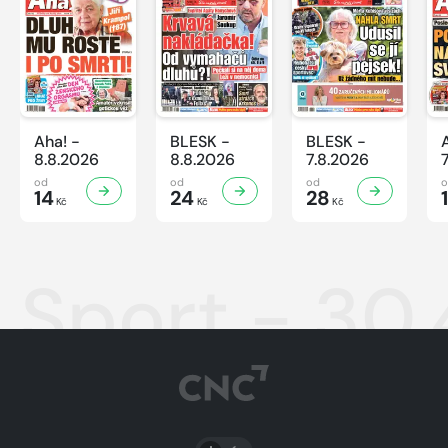
Aha! -
BLESK -
BLESK -
8.8.2026
8.8.2026
7.8.2026
od
od
od
14
24
28
Kč
Kč
Kč
Sport - 30
PŘEPNOUT SVĚTLÝ/TMAVÝ REŽIM