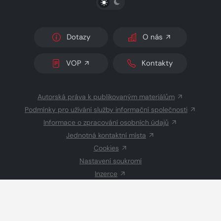
Dotazy
O nás
VOP
Kontakty
Autorská práva k publikovaným materiálům
Podmínky pro užívání služby informační společnosti
Informace o zpracování osobních údajů
Jednotná kontaktní místa
Cookies
Nastavení soukromí
Inzerce
Redakce