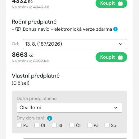
4332
Kč
Koupit
Na stánku:
4346 Kč
Roční předplatné
+
Bonus navíc - elektronická verze zdarma
?
Od:
8663
Kč
Koupit
Na stánku:
8692 Kč
Vlastní předplatné
(
0
čísel)
Délka předplatného:
Dny doručení:
Po
Út
St
Čt
Pá
So