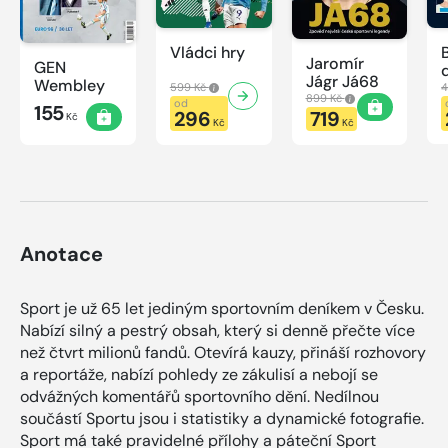
Vládci hry
Jaromír
GEN
Jágr Já68
Wembley
599 Kč
4
899 Kč
od
155
296
719
Kč
Kč
Kč
Anotace
Sport je už 65 let jediným sportovním deníkem v Česku.
Nabízí silný a pestrý obsah, který si denně přečte více
než čtvrt milionů fandů. Otevírá kauzy, přináší rozhovory
a reportáže, nabízí pohledy ze zákulisí a nebojí se
odvážných komentářů sportovního dění. Nedílnou
součástí Sportu jsou i statistiky a dynamické fotografie.
Sport má také pravidelné přílohy a páteční Sport