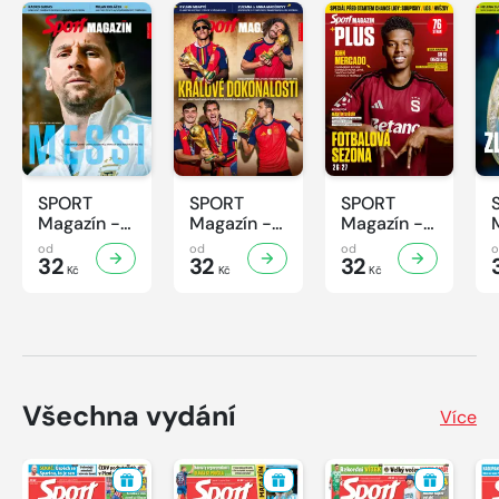
SPORT
SPORT
SPORT
Magazín -
Magazín -
Magazín -
32/2026
31/2026
30/2026
od
od
od
32
32
32
Kč
Kč
Kč
Všechna vydání
Více