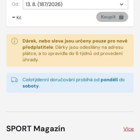
Od:
-
Koupit
Kč
Dárek, nebo sleva jsou určeny pouze pro nové
předplatitele
.
Dárky jsou odesílány na adresu
plátce, a to zpravidla do 6 týdnů od provedení
úhrady.
Celotýdenní doručování probíhá od
pondělí
do
soboty
.
SPORT Magazín
Více