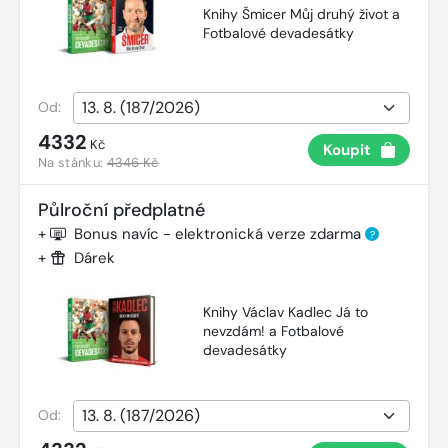
Knihy Šmicer Můj druhý život a
Fotbalové devadesátky
Od:
4332
Kč
Koupit
Na stánku:
4346 Kč
Půlroční předplatné
+
Bonus navíc - elektronická verze zdarma
?
+
Dárek
Knihy Václav Kadlec Já to
nevzdám! a Fotbalové
devadesátky
Od: