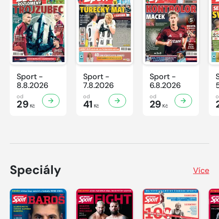
Sport -
Sport -
Sport -
8.8.2026
7.8.2026
6.8.2026
od
od
od
29
41
29
Kč
Kč
Kč
Speciály
Více