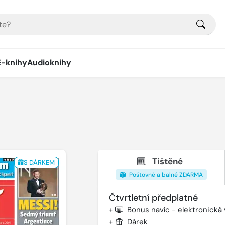
E-knihy
Audioknihy
Tištěné
S DÁRKEM
Poštovné a balné ZDARMA
Čtvrtletní předplatné
+
Bonus navíc - elektronická
+
Dárek