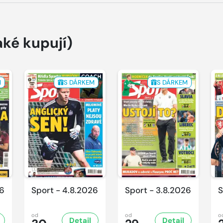
aké kupují)
M
S DÁRKEM
S DÁRKEM
26
Sport - 4.8.2026
Sport - 3.8.2026
S
od
od
o
Detail
Detail