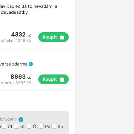
lav Kadlec Já to nevzdám! a
é devadesátky
4332
Kč
Koupit
 stánku:
4346 Kč
 verze zdarma
?
8663
Kč
Koupit
 stánku:
8692 Kč
oručení:
o
Út
St
Čt
Pá
So