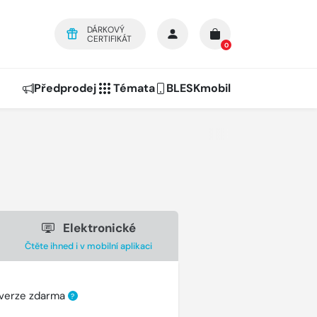
DÁRKOVÝ
CERTIFIKÁT
0
Předprodej
Témata
BLESKmobil
Elektronické
Čtěte ihned i v mobilní aplikaci
 verze zdarma
?