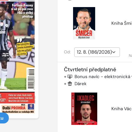
Kniha Šmi
Od:
N
Čtvrtletní předplatné
+
Bonus navíc - elektronická
+
Dárek
Kniha Vác
ku