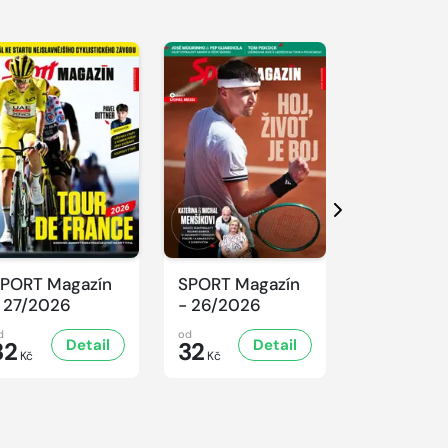
Další
PORT Magazín
SPORT Magazín
SPORT Ma
 27/2026
- 26/2026
- 25/2026
d
od
od
Detail
Detail
D
32
32
32
Kč
Kč
Kč