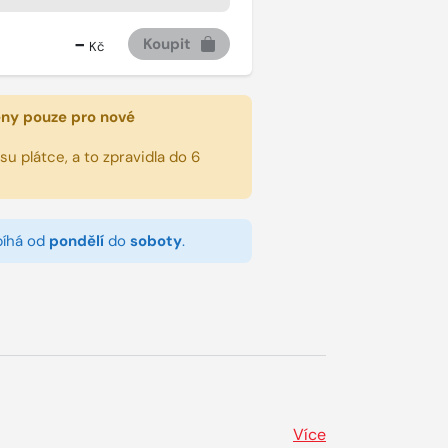
-
Koupit
Kč
eny pouze pro nové
u plátce, a to zpravidla do 6
bíhá od
pondělí
do
soboty
.
Více