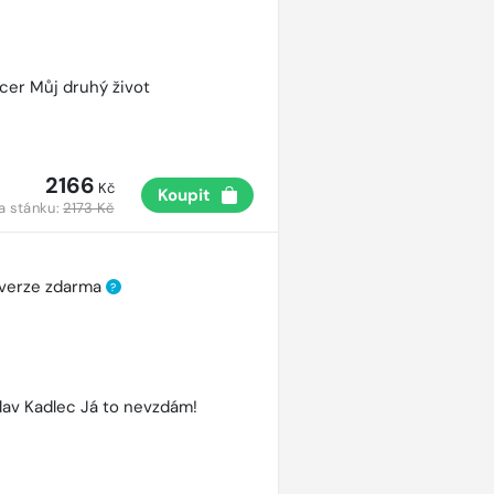
cer Můj druhý život
2166
Kč
Koupit
a stánku:
2173 Kč
 verze zdarma
?
lav Kadlec Já to nevzdám!