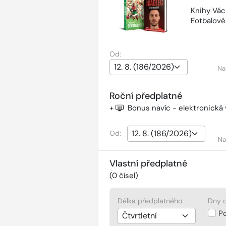
Knihy Vác
Fotbalov
Od:
Na
Roční předplatné
+
Bonus navíc - elektronická
Od:
Na
Vlastní předplatné
(
0
čísel)
Délka předplatného:
Dny d
P