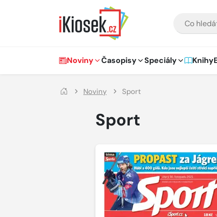
Přejít na hlavní obsah
VYHLEDÁVÁNÍ
Hlavní navigace
Noviny
Časopisy
Speciály
Knihy
Noviny
Sport
Sport