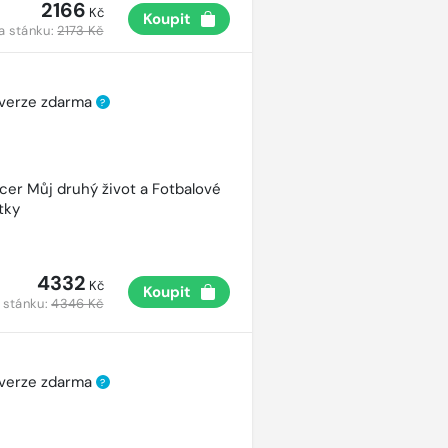
2166
Kč
Koupit
a stánku:
2173 Kč
 verze zdarma
?
cer Můj druhý život a Fotbalové
tky
4332
Kč
Koupit
 stánku:
4346 Kč
 verze zdarma
?