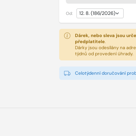
Od:
Dárek, nebo sleva jsou urč
předplatitele
.
Dárky jsou odesílány na adres
týdnů od provedení úhrady.
Celotýdenní doručování pro