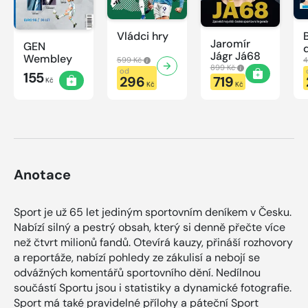
Vládci hry
Jaromír
GEN
Jágr Já68
Wembley
599 Kč
4
899 Kč
od
155
296
719
Kč
Kč
Kč
Anotace
Sport je už 65 let jediným sportovním deníkem v Česku.
Nabízí silný a pestrý obsah, který si denně přečte více
než čtvrt milionů fandů. Otevírá kauzy, přináší rozhovory
a reportáže, nabízí pohledy ze zákulisí a nebojí se
odvážných komentářů sportovního dění. Nedílnou
součástí Sportu jsou i statistiky a dynamické fotografie.
Sport má také pravidelné přílohy a páteční Sport