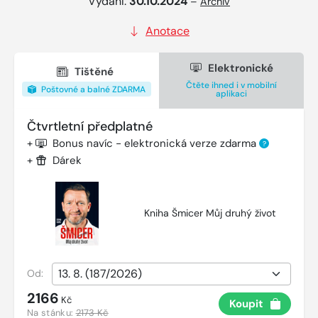
Vydání:
30.10.2024
–
Archiv
Anotace
Elektronické
Tištěné
Čtěte ihned i v mobilní
Poštovné a balné ZDARMA
aplikaci
Čtvrtletní předplatné
+
Bonus navíc - elektronická verze zdarma
?
+
Dárek
Kniha Šmicer Můj druhý život
Od:
2166
Kč
Koupit
Na stánku:
2173 Kč