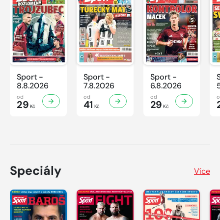
Sport -
Sport -
Sport -
8.8.2026
7.8.2026
6.8.2026
od
od
od
29
41
29
Kč
Kč
Kč
Speciály
Více