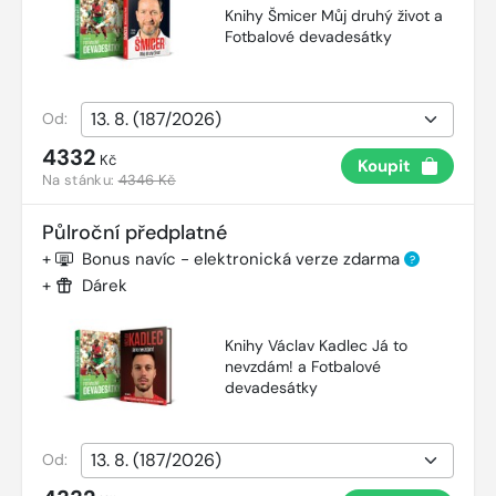
Knihy Šmicer Můj druhý život a
Fotbalové devadesátky
Od:
4332
Kč
Koupit
Na stánku:
4346 Kč
Půlroční předplatné
+
Bonus navíc - elektronická verze zdarma
?
+
Dárek
Knihy Václav Kadlec Já to
nevzdám! a Fotbalové
devadesátky
Od: