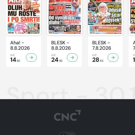
Aha! -
BLESK -
BLESK -
8.8.2026
8.8.2026
7.8.2026
od
od
od
14
24
28
Kč
Kč
Kč
Sport - 30.
PŘEPNOUT SVĚTLÝ/TMAVÝ REŽIM