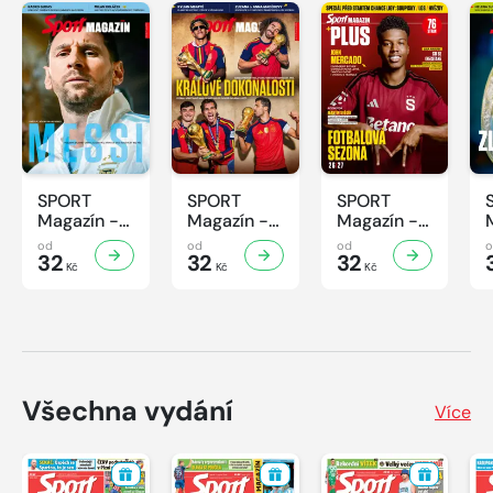
SPORT
SPORT
SPORT
Magazín -
Magazín -
Magazín -
32/2026
31/2026
30/2026
od
od
od
32
32
32
Kč
Kč
Kč
Všechna vydání
Více