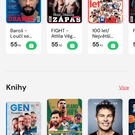
Baroš -
FIGHT -
100 let/
Loučí se
Attila Végh
Největší
dravec
vs. Karlos
okamžiky
55
55
55
Kč
Kč
Kč
Vémola
českého
sportu
Knihy
Více