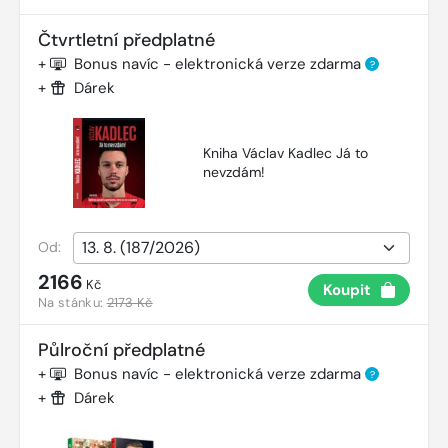
Čtvrtletní předplatné
+
Bonus navíc - elektronická verze zdarma
?
+
Dárek
Kniha Václav Kadlec Já to
nevzdám!
Od:
2166
Kč
Koupit
Na stánku:
2173 Kč
Půlroční předplatné
+
Bonus navíc - elektronická verze zdarma
?
+
Dárek