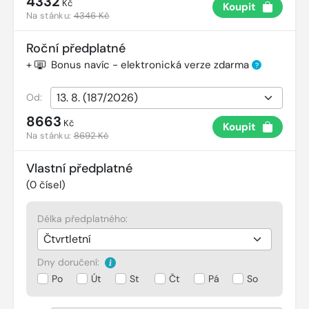
4332
Kč
Koupit
Na stánku:
4346 Kč
Roční předplatné
+
Bonus navíc - elektronická verze zdarma
?
Od:
8663
Kč
Koupit
Na stánku:
8692 Kč
Vlastní předplatné
(
0
čísel)
Délka předplatného:
Dny doručení:
Po
Út
St
Čt
Pá
So