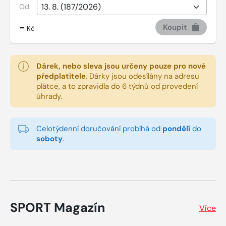
Od:
-
Koupit
Kč
Dárek, nebo sleva jsou určeny pouze pro nové
předplatitele
.
Dárky jsou odesílány na adresu
plátce, a to zpravidla do 6 týdnů od provedení
úhrady.
Celotýdenní doručování probíhá od
pondělí
do
soboty
.
SPORT Magazín
Více