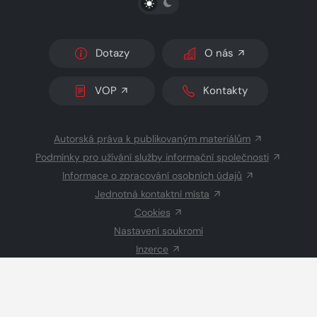
Dotazy
O nás
VOP
Kontakty
Autorská práva k publikovaným materiálům
Podmínky pro užívání služby informační společnosti
Informace o zpracování osobních údajů
Jednotná kontaktní místa
Cookies
Nastavení soukromí
Inzerce
Redakce