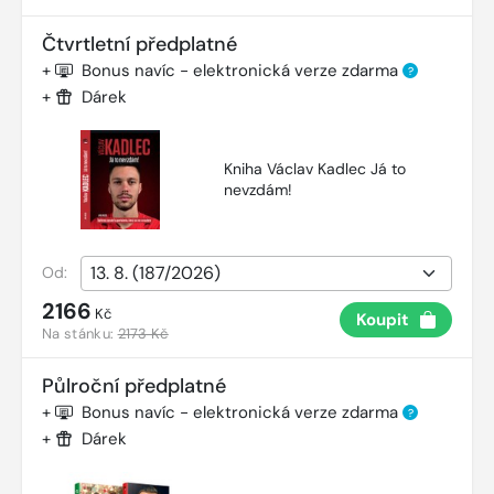
Čtvrtletní předplatné
+
Bonus navíc - elektronická verze zdarma
?
+
Dárek
Kniha Václav Kadlec Já to
nevzdám!
Od:
2166
Kč
Koupit
Na stánku:
2173 Kč
Půlroční předplatné
+
Bonus navíc - elektronická verze zdarma
?
+
Dárek