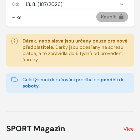
Od:
-
Koupit
Kč
Dárek, nebo sleva jsou určeny pouze pro nové
předplatitele
.
Dárky jsou odesílány na adresu
plátce, a to zpravidla do 6 týdnů od provedení
úhrady.
Celotýdenní doručování probíhá od
pondělí
do
soboty
.
SPORT Magazín
Více