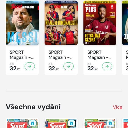
SPORT
SPORT
SPORT
Magazín -
Magazín -
Magazín -
32/2026
31/2026
30/2026
od
od
od
32
32
32
Kč
Kč
Kč
Všechna vydání
Více