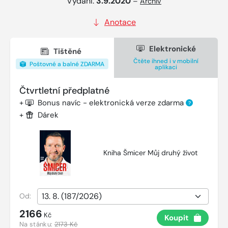
Vydání:
3.9.2020
–
Archiv
Anotace
Elektronické
Tištěné
Čtěte ihned i v mobilní
Poštovné a balné ZDARMA
aplikaci
Čtvrtletní předplatné
+
Bonus navíc - elektronická verze zdarma
?
+
Dárek
Kniha Šmicer Můj druhý život
Od:
2166
Kč
Koupit
Na stánku:
2173 Kč