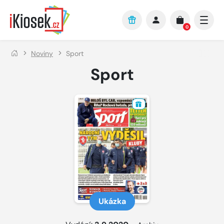
Přejít na hlavní obsah
0
Noviny
Sport
Sport
Ukázka