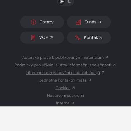
Dotazy
O nás
VOP
Kontakty
Autorská práva k publikovaným materiálům
Podmínky pro užívání služby informační společnosti
Informace o zpracování osobních údajů
Jednotná kontaktní místa
Cookies
Nastavení soukromí
Inzerce
Redakce