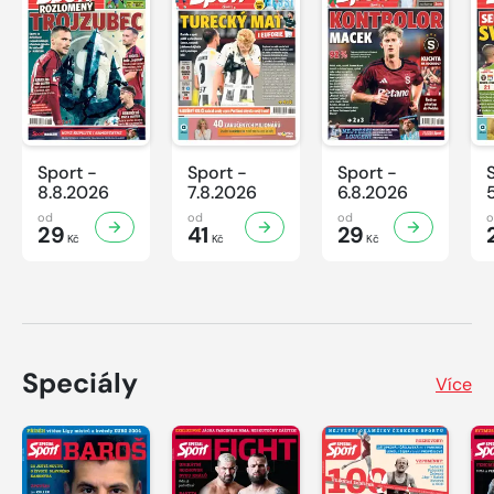
Sport -
Sport -
Sport -
8.8.2026
7.8.2026
6.8.2026
od
od
od
29
41
29
Kč
Kč
Kč
Speciály
Více