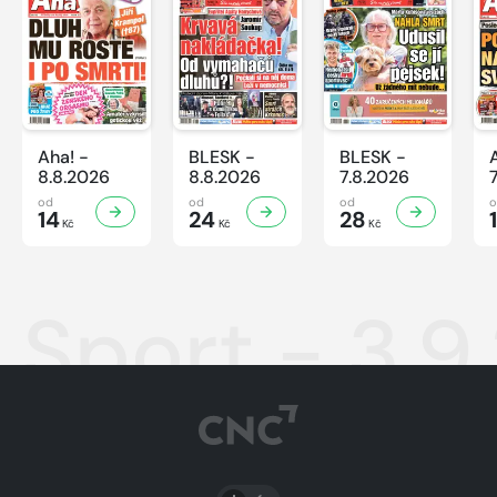
Aha! -
BLESK -
BLESK -
8.8.2026
8.8.2026
7.8.2026
od
od
od
14
24
28
Kč
Kč
Kč
Sport - 3.9
PŘEPNOUT SVĚTLÝ/TMAVÝ REŽIM