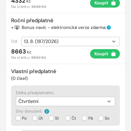
4332
Kč
Koupit
Na stánku:
4346 Kč
Roční předplatné
+
Bonus navíc - elektronická verze zdarma
?
Od:
8663
Kč
Koupit
Na stánku:
8692 Kč
Vlastní předplatné
(
0
čísel)
Délka předplatného:
Dny doručení:
Po
Út
St
Čt
Pá
So