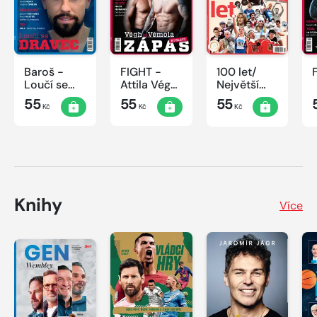
Baroš -
FIGHT -
100 let/
Loučí se
Attila Végh
Největší
dravec
vs. Karlos
okamžiky
55
55
55
Kč
Kč
Kč
Vémola
českého
sportu
Knihy
Více