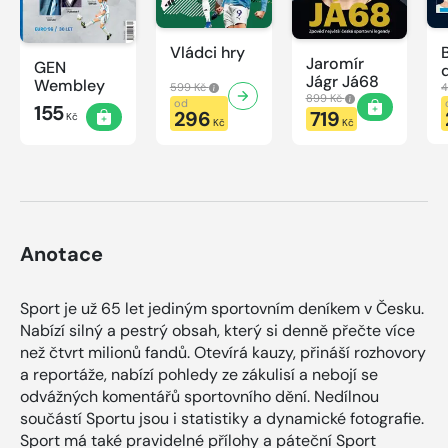
Vládci hry
Jaromír
GEN
Jágr Já68
Wembley
599 Kč
4
899 Kč
od
155
296
719
Kč
Kč
Kč
Anotace
Sport je už 65 let jediným sportovním deníkem v Česku.
Nabízí silný a pestrý obsah, který si denně přečte více
než čtvrt milionů fandů. Otevírá kauzy, přináší rozhovory
a reportáže, nabízí pohledy ze zákulisí a nebojí se
odvážných komentářů sportovního dění. Nedílnou
součástí Sportu jsou i statistiky a dynamické fotografie.
Sport má také pravidelné přílohy a páteční Sport