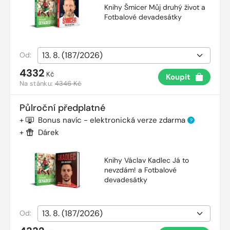
Knihy Šmicer Můj druhý život a
Fotbalové devadesátky
Od:
4332
Kč
Koupit
Na stánku:
4346 Kč
Půlroční předplatné
+
Bonus navíc - elektronická verze zdarma
?
+
Dárek
Knihy Václav Kadlec Já to
nevzdám! a Fotbalové
devadesátky
Od: