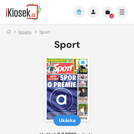
Přejít na hlavní obsah
0
Noviny
Sport
Sport
Ukázka