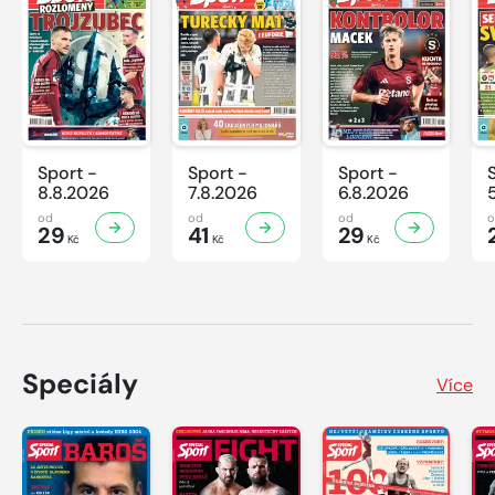
Sport -
Sport -
Sport -
8.8.2026
7.8.2026
6.8.2026
od
od
od
29
41
29
Kč
Kč
Kč
Speciály
Více