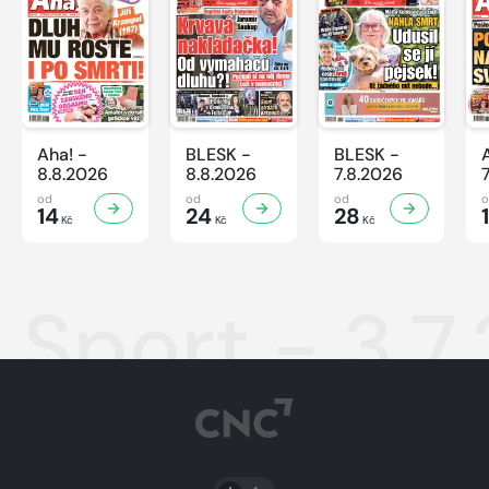
Aha! -
BLESK -
BLESK -
8.8.2026
8.8.2026
7.8.2026
od
od
od
14
24
28
Kč
Kč
Kč
Sport - 3.7
PŘEPNOUT SVĚTLÝ/TMAVÝ REŽIM