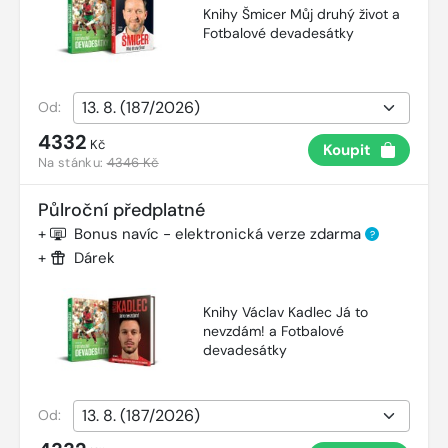
Knihy Šmicer Můj druhý život a
Fotbalové devadesátky
Od:
4332
Kč
Koupit
Na stánku:
4346 Kč
Půlroční předplatné
+
Bonus navíc - elektronická verze zdarma
?
+
Dárek
Knihy Václav Kadlec Já to
nevzdám! a Fotbalové
devadesátky
Od: