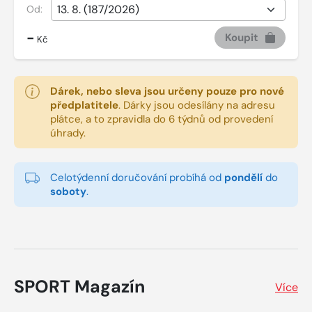
Od:
-
Koupit
Kč
Dárek, nebo sleva jsou určeny pouze pro nové
předplatitele
.
Dárky jsou odesílány na adresu
plátce, a to zpravidla do 6 týdnů od provedení
úhrady.
Celotýdenní doručování probíhá od
pondělí
do
soboty
.
SPORT Magazín
Více