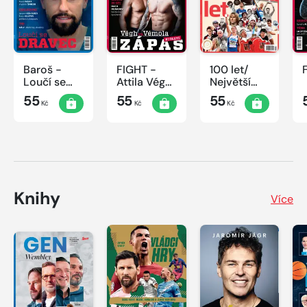
Baroš -
FIGHT -
100 let/
Loučí se
Attila Végh
Největší
dravec
vs. Karlos
okamžiky
55
55
55
Kč
Kč
Kč
Vémola
českého
sportu
Knihy
Více