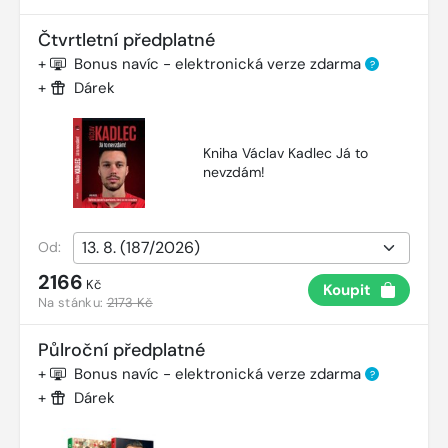
Čtvrtletní předplatné
+
Bonus navíc - elektronická verze zdarma
?
+
Dárek
Kniha Václav Kadlec Já to
nevzdám!
Od:
2166
Kč
Koupit
Na stánku:
2173 Kč
Půlroční předplatné
+
Bonus navíc - elektronická verze zdarma
?
+
Dárek