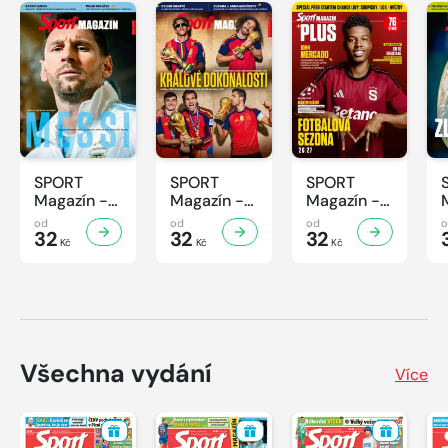
SPORT
SPORT
SPORT
Magazín -
Magazín -
Magazín -
32/2026
31/2026
30/2026
od
od
od
32
32
32
Kč
Kč
Kč
Všechna vydání
Více