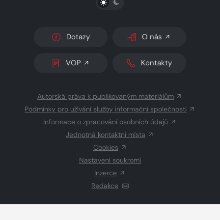
Dotazy
O nás
VOP
Kontakty
Autorská práva k publikovaným materiálům
Podmínky pro užívání služby informační společnosti
Informace o zpracování osobních údajů
Jednotná kontaktní místa
Cookies
Nastavení soukromí
Inzerce
Redakce