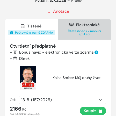
Vydání:
3.7.2026
–
Archiv
Anotace
Elektronické
Tištěné
Čtěte ihned i v mobilní
Poštovné a balné ZDARMA
aplikaci
Čtvrtletní předplatné
+
Bonus navíc - elektronická verze zdarma
?
+
Dárek
Kniha Šmicer Můj druhý život
Od:
2166
Kč
Koupit
Na stánku:
2173 Kč