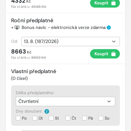
4332
Kč
Koupit
Na stánku:
4346 Kč
Roční předplatné
+
Bonus navíc - elektronická verze zdarma
?
Od:
8663
Kč
Koupit
Na stánku:
8692 Kč
Vlastní předplatné
(
0
čísel)
Délka předplatného:
Dny doručení:
Po
Út
St
Čt
Pá
So