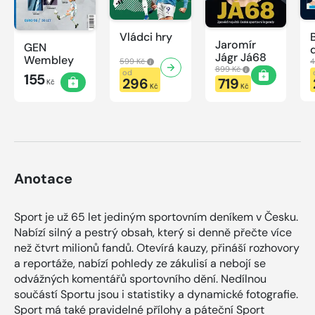
Vládci hry
Jaromír
GEN
Jágr Já68
Wembley
599 Kč
4
899 Kč
od
155
296
719
Kč
Kč
Kč
Anotace
Sport je už 65 let jediným sportovním deníkem v Česku.
Nabízí silný a pestrý obsah, který si denně přečte více
než čtvrt milionů fandů. Otevírá kauzy, přináší rozhovory
a reportáže, nabízí pohledy ze zákulisí a nebojí se
odvážných komentářů sportovního dění. Nedílnou
součástí Sportu jsou i statistiky a dynamické fotografie.
Sport má také pravidelné přílohy a páteční Sport