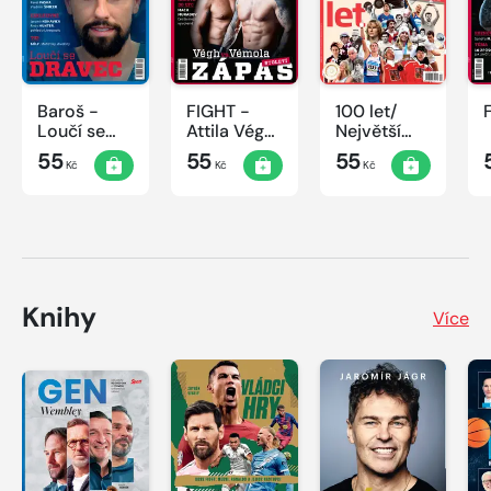
Baroš -
FIGHT -
100 let/
Loučí se
Attila Végh
Největší
dravec
vs. Karlos
okamžiky
55
55
55
Kč
Kč
Kč
Vémola
českého
sportu
Knihy
Více