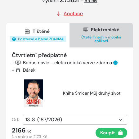
Vydání:
3.7.2021
–
Archiv
Anotace
Elektronické
Tištěné
Čtěte ihned i v mobilní
Poštovné a balné ZDARMA
aplikaci
Čtvrtletní předplatné
+
Bonus navíc - elektronická verze zdarma
?
+
Dárek
Kniha Šmicer Můj druhý život
Od:
2166
Kč
Koupit
Na stánku:
2173 Kč