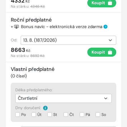
4332
Kč
Koupit
Na stánku:
4346 Kč
Roční předplatné
+
Bonus navíc - elektronická verze zdarma
?
Od:
8663
Kč
Koupit
Na stánku:
8692 Kč
Vlastní předplatné
(
0
čísel)
Délka předplatného:
Dny doručení:
Po
Út
St
Čt
Pá
So