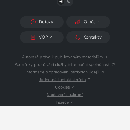
Dotazy
O nás
VOP
Kontakty
Autorská práva k publikovaným materiálům
Podmínky pro užívání služby informační společnosti
Informace o zpracování osobních údajů
Jednotná kontaktní místa
Cookies
Nastavení soukromí
Inzerce
Redakce