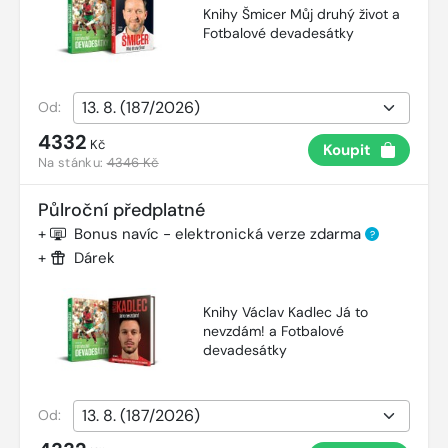
Knihy Šmicer Můj druhý život a
Fotbalové devadesátky
Od:
4332
Kč
Koupit
Na stánku:
4346 Kč
Půlroční předplatné
+
Bonus navíc - elektronická verze zdarma
?
+
Dárek
Knihy Václav Kadlec Já to
nevzdám! a Fotbalové
devadesátky
Od: