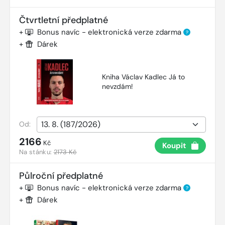
Čtvrtletní předplatné
+
Bonus navíc - elektronická verze zdarma
?
+
Dárek
Kniha Václav Kadlec Já to
nevzdám!
Od:
2166
Kč
Koupit
Na stánku:
2173 Kč
Půlroční předplatné
+
Bonus navíc - elektronická verze zdarma
?
+
Dárek