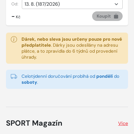
Od:
-
Koupit
Kč
Dárek, nebo sleva jsou určeny pouze pro nové
předplatitele
.
Dárky jsou odesílány na adresu
plátce, a to zpravidla do 6 týdnů od provedení
úhrady.
Celotýdenní doručování probíhá od
pondělí
do
soboty
.
SPORT Magazín
Více