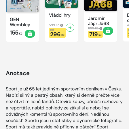
Vládci hry
Jaromír
GEN
Jágr Já68
Wembley
599 Kč
4
899 Kč
od
155
296
719
Kč
Kč
Kč
Anotace
Sport je už 65 let jediným sportovním deníkem v Česku.
Nabízí silný a pestrý obsah, který si denně přečte více
než čtvrt milionů fandů. Otevírá kauzy, přináší rozhovory
a reportáže, nabízí pohledy ze zákulisí a nebojí se
odvážných komentářů sportovního dění. Nedílnou
součástí Sportu jsou i statistiky a dynamické fotografie.
Sport má také pravidelné přílohy a páteční Sport