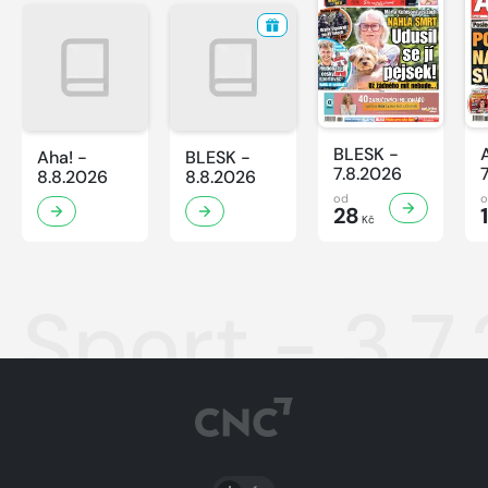
BLESK -
Aha! -
BLESK -
7.8.2026
8.8.2026
8.8.2026
od
28
Kč
Sport - 3.7
PŘEPNOUT SVĚTLÝ/TMAVÝ REŽIM