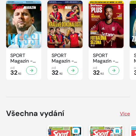
SPORT
SPORT
SPORT
Magazín -
Magazín -
Magazín -
32/2026
31/2026
30/2026
od
od
od
32
32
32
Kč
Kč
Kč
Všechna vydání
Více