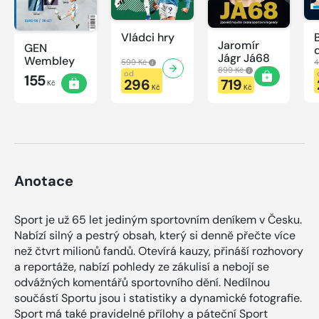
Vládci hry
Jaromír
GEN
Jágr Já68
Wembley
599 Kč
4
899 Kč
od
155
296
719
Kč
Kč
Kč
Anotace
Sport je už 65 let jediným sportovním deníkem v Česku.
Nabízí silný a pestrý obsah, který si denně přečte více
než čtvrt milionů fandů. Otevírá kauzy, přináší rozhovory
a reportáže, nabízí pohledy ze zákulisí a nebojí se
odvážných komentářů sportovního dění. Nedílnou
součástí Sportu jsou i statistiky a dynamické fotografie.
Sport má také pravidelné přílohy a páteční Sport