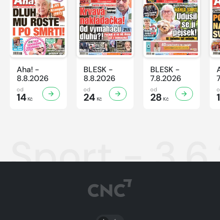
Aha! -
BLESK -
BLESK -
8.8.2026
8.8.2026
7.8.2026
od
od
od
14
24
28
Kč
Kč
Kč
Sport - 3.6
PŘEPNOUT SVĚTLÝ/TMAVÝ REŽIM