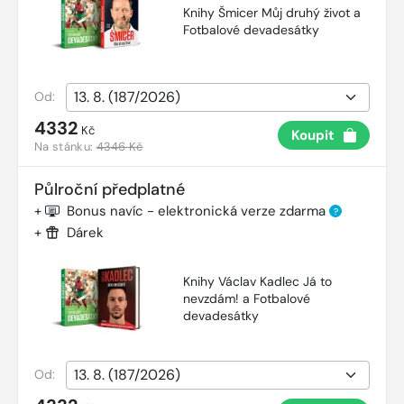
Knihy Šmicer Můj druhý život a
Fotbalové devadesátky
Od:
4332
Kč
Koupit
Na stánku:
4346 Kč
Půlroční předplatné
+
Bonus navíc - elektronická verze zdarma
?
+
Dárek
Knihy Václav Kadlec Já to
nevzdám! a Fotbalové
devadesátky
Od: