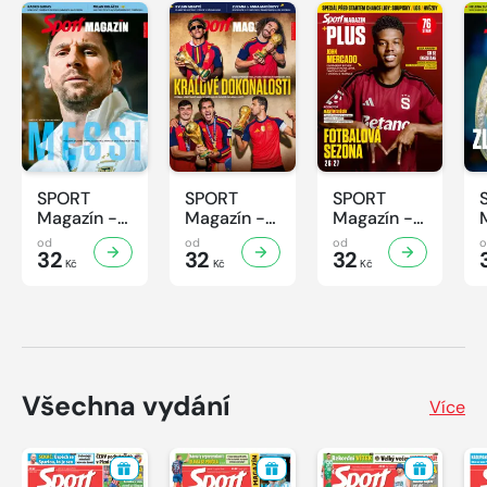
SPORT
SPORT
SPORT
Magazín -
Magazín -
Magazín -
32/2026
31/2026
30/2026
od
od
od
32
32
32
Kč
Kč
Kč
Všechna vydání
Více