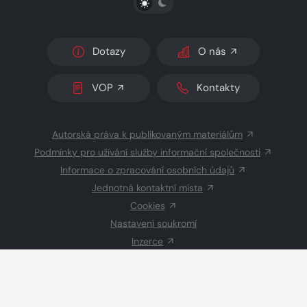
Dotazy
O nás
VOP
Kontakty
Autorská práva k publikovaným materiálům
Podmínky pro užívání služby informační společnosti
Informace o zpracování osobních údajů
Jednotná kontaktní místa
Cookies
Nastavení soukromí
Inzerce
Redakce