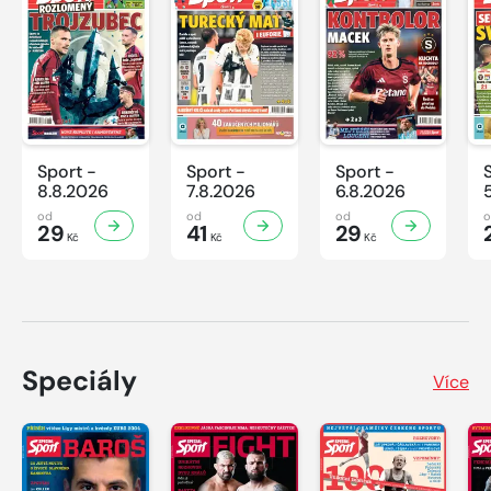
Sport -
Sport -
Sport -
8.8.2026
7.8.2026
6.8.2026
od
od
od
29
41
29
Kč
Kč
Kč
Speciály
Více