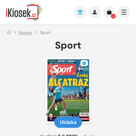
Přejít na hlavní obsah
0
Noviny
Sport
Sport
Ukázka