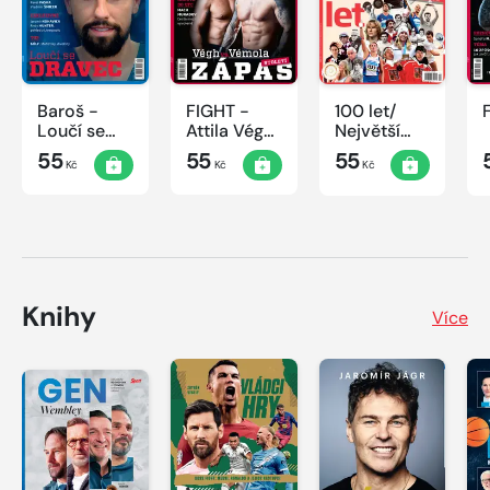
Baroš -
FIGHT -
100 let/
Loučí se
Attila Végh
Největší
dravec
vs. Karlos
okamžiky
55
55
55
Kč
Kč
Kč
Vémola
českého
sportu
Knihy
Více