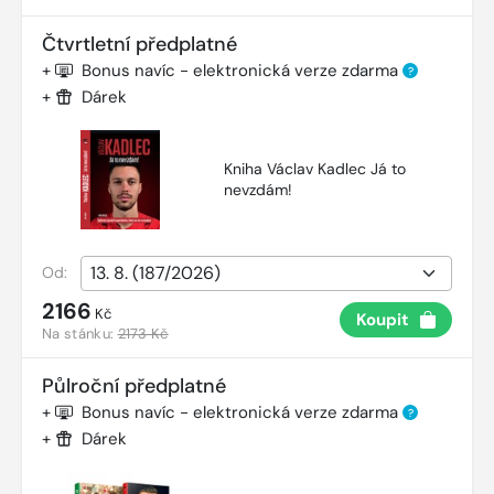
Čtvrtletní předplatné
+
Bonus navíc - elektronická verze zdarma
?
+
Dárek
Kniha Václav Kadlec Já to
nevzdám!
Od:
2166
Kč
Koupit
Na stánku:
2173 Kč
Půlroční předplatné
+
Bonus navíc - elektronická verze zdarma
?
+
Dárek