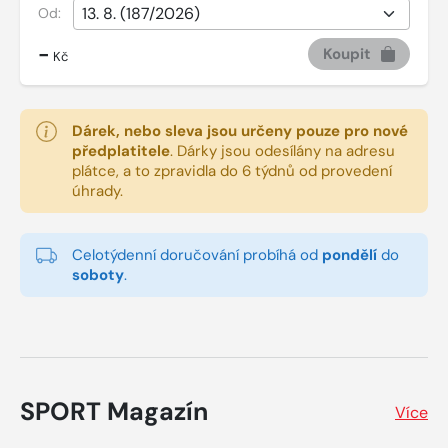
Od:
-
Koupit
Kč
Dárek, nebo sleva jsou určeny pouze pro nové
předplatitele
.
Dárky jsou odesílány na adresu
plátce, a to zpravidla do 6 týdnů od provedení
úhrady.
Celotýdenní doručování probíhá od
pondělí
do
soboty
.
SPORT Magazín
Více