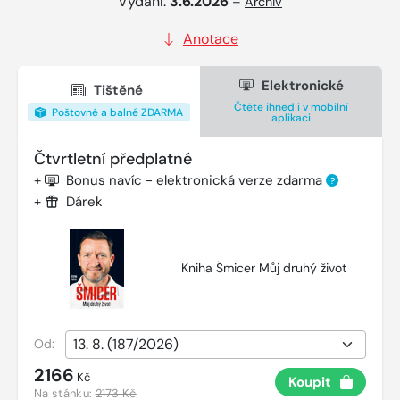
Vydání:
3.6.2026
–
Archiv
Anotace
Elektronické
Tištěné
Čtěte ihned i v mobilní
Poštovné a balné ZDARMA
aplikaci
Čtvrtletní předplatné
+
Bonus navíc - elektronická verze zdarma
?
+
Dárek
Kniha Šmicer Můj druhý život
Od:
2166
Kč
Koupit
Na stánku:
2173 Kč