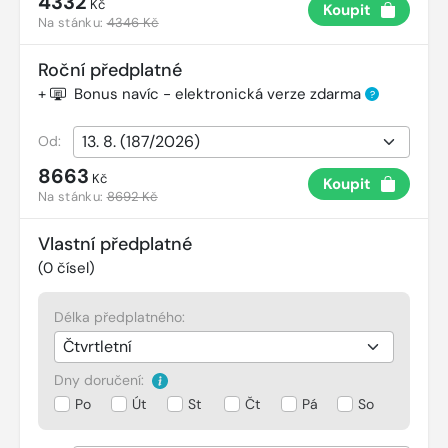
4332
Kč
Koupit
Na stánku:
4346 Kč
Roční předplatné
+
Bonus navíc - elektronická verze zdarma
?
Od:
8663
Kč
Koupit
Na stánku:
8692 Kč
Vlastní předplatné
(
0
čísel)
Délka předplatného:
Dny doručení:
Po
Út
St
Čt
Pá
So