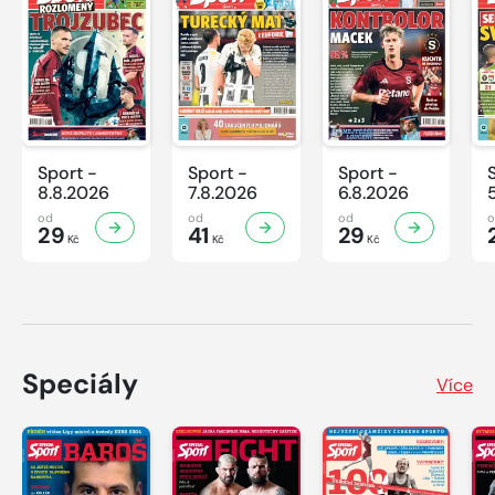
Sport -
Sport -
Sport -
8.8.2026
7.8.2026
6.8.2026
od
od
od
29
41
29
Kč
Kč
Kč
Speciály
Více