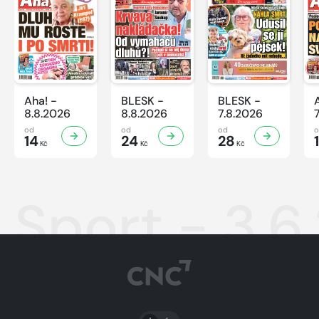
Aha! -
BLESK -
BLESK -
8.8.2026
8.8.2026
7.8.2026
od
od
od
14
24
28
Kč
Kč
Kč
Sport - 3.6
PŘEPNOUT SVĚTLÝ/TMAVÝ REŽIM