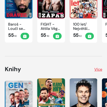
Baroš -
FIGHT -
100 let/
Loučí se
Attila Végh
Největší
dravec
vs. Karlos
okamžiky
55
55
55
Kč
Kč
Kč
Vémola
českého
sportu
Knihy
Více