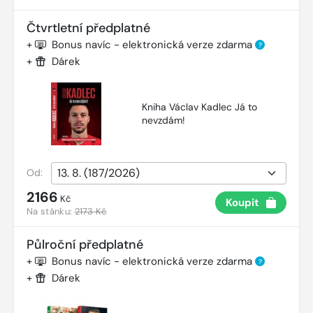
Čtvrtletní předplatné
+
Bonus navíc - elektronická verze zdarma
?
+
Dárek
Kniha Václav Kadlec Já to
nevzdám!
Od:
2166
Kč
Koupit
Na stánku:
2173 Kč
Půlroční předplatné
+
Bonus navíc - elektronická verze zdarma
?
+
Dárek