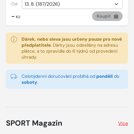
Od:
-
Koupit
Kč
Dárek, nebo sleva jsou určeny pouze pro nové
předplatitele
.
Dárky jsou odesílány na adresu
plátce, a to zpravidla do 6 týdnů od provedení
úhrady.
Celotýdenní doručování probíhá od
pondělí
do
soboty
.
SPORT Magazín
Více