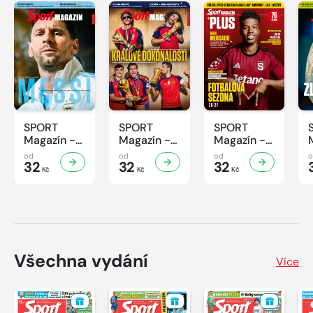
SPORT
SPORT
SPORT
Magazín -
Magazín -
Magazín -
32/2026
31/2026
30/2026
od
od
od
32
32
32
Kč
Kč
Kč
Všechna vydání
Více