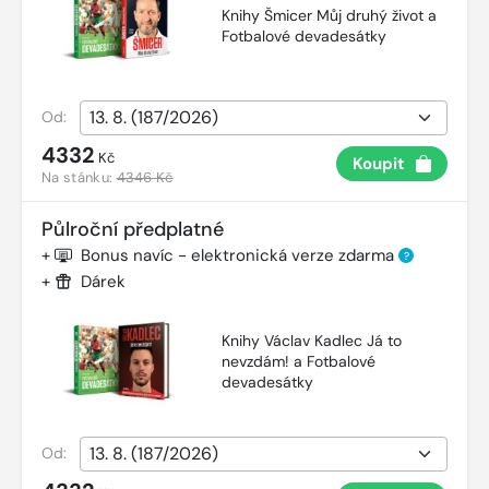
Knihy Šmicer Můj druhý život a
Fotbalové devadesátky
Od:
4332
Kč
Koupit
Na stánku:
4346 Kč
Půlroční předplatné
+
Bonus navíc - elektronická verze zdarma
?
+
Dárek
Knihy Václav Kadlec Já to
nevzdám! a Fotbalové
devadesátky
Od: