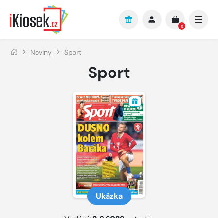
Přejít na hlavní obsah
0
Noviny
Sport
Sport
Ukázka