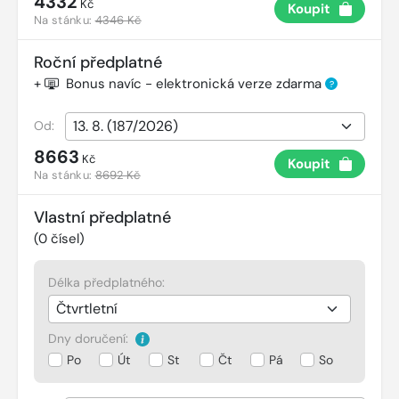
4332
Kč
Koupit
Na stánku:
4346 Kč
Roční předplatné
+
Bonus navíc - elektronická verze zdarma
?
Od:
8663
Kč
Koupit
Na stánku:
8692 Kč
Vlastní předplatné
(
0
čísel)
Délka předplatného:
Dny doručení:
Po
Út
St
Čt
Pá
So