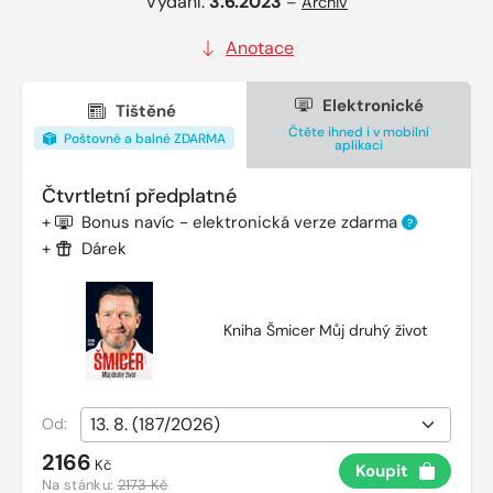
Vydání:
3.6.2023
–
Archiv
Anotace
Elektronické
Tištěné
Čtěte ihned i v mobilní
Poštovné a balné ZDARMA
aplikaci
Čtvrtletní předplatné
+
Bonus navíc - elektronická verze zdarma
?
+
Dárek
Kniha Šmicer Můj druhý život
Od:
2166
Kč
Koupit
Na stánku:
2173 Kč