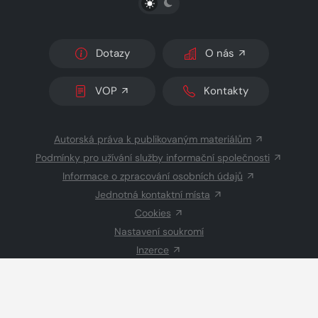
Dotazy
O nás
VOP
Kontakty
Autorská práva k publikovaným materiálům
Podmínky pro užívání služby informační společnosti
Informace o zpracování osobních údajů
Jednotná kontaktní místa
Cookies
Nastavení soukromí
Inzerce
Redakce