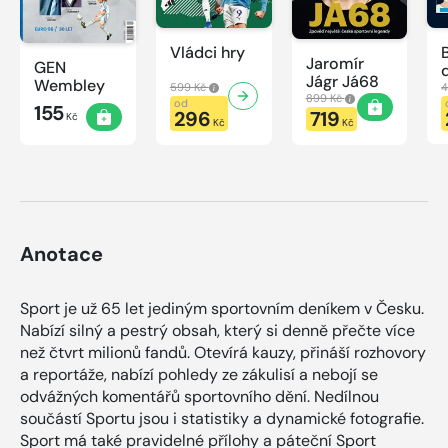
Vládci hry
Jaromír
GEN
Jágr Já68
Wembley
599 Kč
4
899 Kč
od
155
296
719
Kč
Kč
Kč
Anotace
Sport je už 65 let jediným sportovním deníkem v Česku.
Nabízí silný a pestrý obsah, který si denně přečte více
než čtvrt milionů fandů. Otevírá kauzy, přináší rozhovory
a reportáže, nabízí pohledy ze zákulisí a nebojí se
odvážných komentářů sportovního dění. Nedílnou
součástí Sportu jsou i statistiky a dynamické fotografie.
Sport má také pravidelné přílohy a páteční Sport