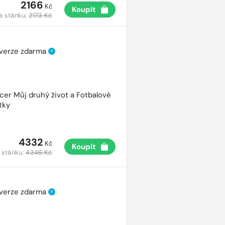
2166
Kč
Koupit
a stánku:
2173 Kč
 verze zdarma
?
cer Můj druhý život a Fotbalové
tky
4332
Kč
Koupit
 stánku:
4346 Kč
 verze zdarma
?