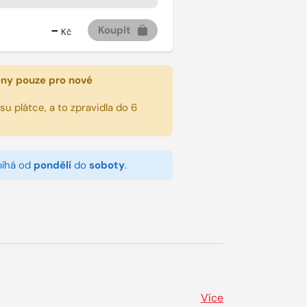
-
Koupit
Kč
eny pouze pro nové
u plátce, a to zpravidla do 6
bíhá od
pondělí
do
soboty
.
Více