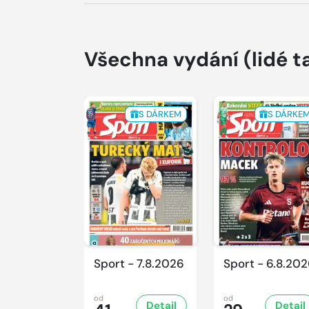
Všechna vydání
(lidé t
S DÁRKEM
S DÁRKE
Sport - 7.8.2026
Sport - 6.8.20
od
od
Detail
Detail