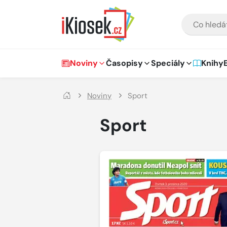
Přejít na hlavní obsah
VYHLEDÁVÁNÍ
Hlavní navigace
Noviny
Časopisy
Speciály
Knihy
Noviny
Sport
Sport