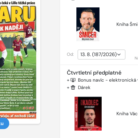
Kniha Šmi
Od:
N
Čtvrtletní předplatné
+
Bonus navíc - elektronická
+
Dárek
Kniha Vác
ku