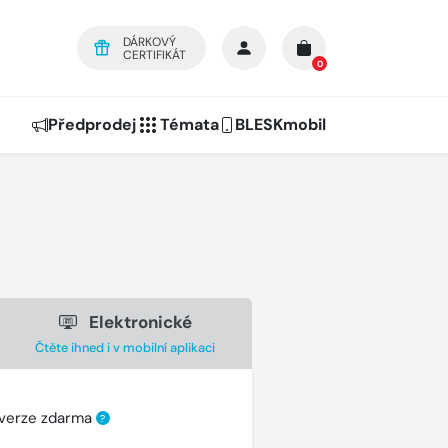
DÁRKOVÝ
CERTIFIKÁT
0
Předprodej
Témata
BLESKmobil
Elektronické
Čtěte ihned i v mobilní aplikaci
 verze zdarma
?