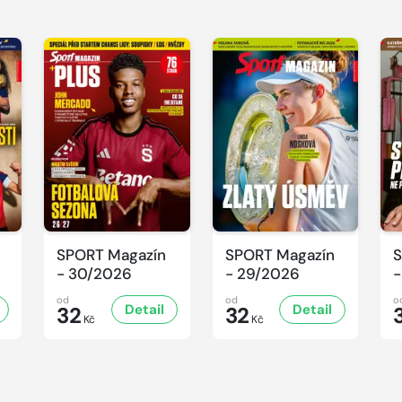
SPORT Magazín
SPORT Magazín
S
- 30/2026
- 29/2026
-
od
od
o
Detail
Detail
32
32
Kč
Kč