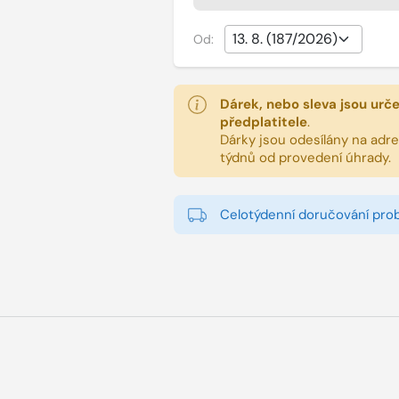
Od:
Dárek, nebo sleva jsou urč
předplatitele
.
Dárky jsou odesílány na adres
týdnů od provedení úhrady.
Celotýdenní doručování pro