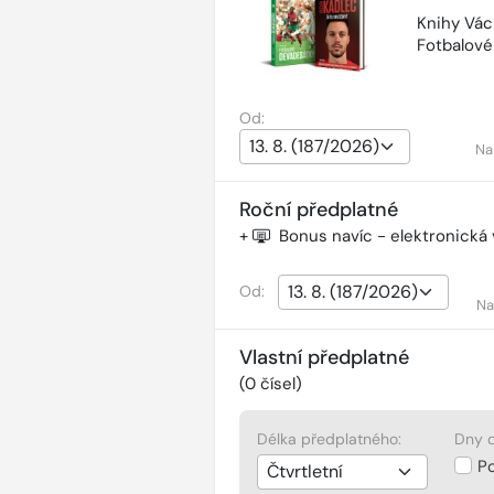
Knihy Vác
Fotbalov
Od:
Na
Roční předplatné
+
Bonus navíc - elektronická
Od:
Na
Vlastní předplatné
(
0
čísel)
Délka předplatného:
Dny d
P