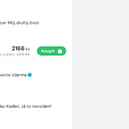
cer Můj druhý život
2166
Kč
Koupit
a stánku:
2173 Kč
 verze zdarma
?
lav Kadlec Já to nevzdám!