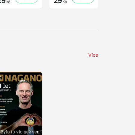
29
29
41
Kč
Kč
Kč
Více