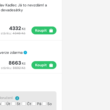
lav Kadlec Já to nevzdám! a
é devadesátky
4332
Kč
Koupit
 stánku:
4346 Kč
 verze zdarma
?
8663
Kč
Koupit
 stánku:
8692 Kč
oručení:
o
Út
St
Čt
Pá
So