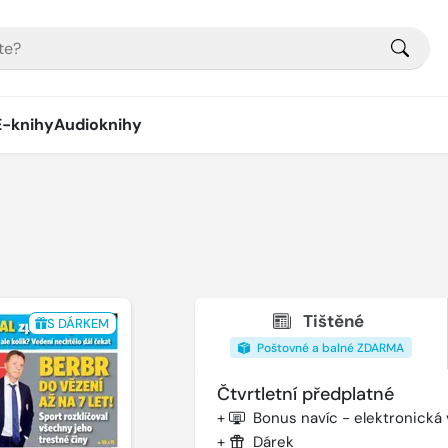
E-knihy
Audioknihy
Tištěné
S DÁRKEM
Poštovné a balné ZDARMA
Čtvrtletní předplatné
+
Bonus navíc - elektronická
+
Dárek