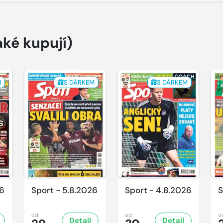
aké kupují)
M
S DÁRKEM
S DÁRKEM
26
Sport - 5.8.2026
Sport - 4.8.2026
S
od
od
o
Detail
Detail