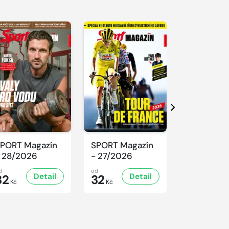
Další
PORT Magazín
SPORT Magazín
SPORT Ma
 28/2026
- 27/2026
- 26/2026
d
od
od
Detail
Detail
D
32
32
32
Kč
Kč
Kč