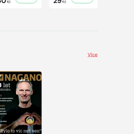
30
29
29
Kč
Kč
Kč
Více