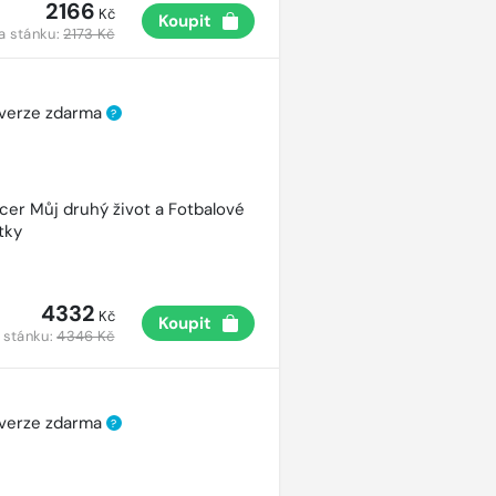
2166
Kč
Koupit
a stánku:
2173 Kč
 verze zdarma
?
cer Můj druhý život a Fotbalové
tky
4332
Kč
Koupit
 stánku:
4346 Kč
 verze zdarma
?