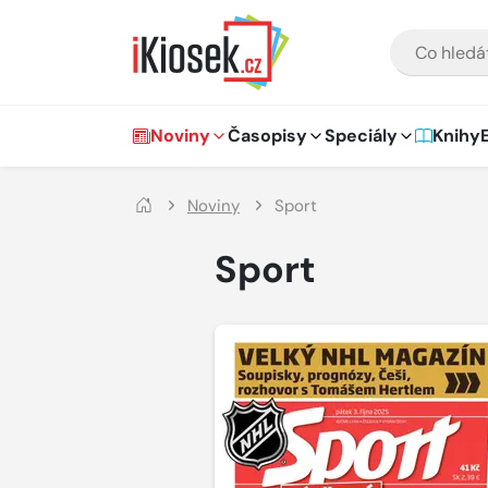
Přejít na hlavní obsah
VYHLEDÁVÁNÍ
Hlavní navigace
Noviny
Časopisy
Speciály
Knihy
Noviny
Sport
Sport