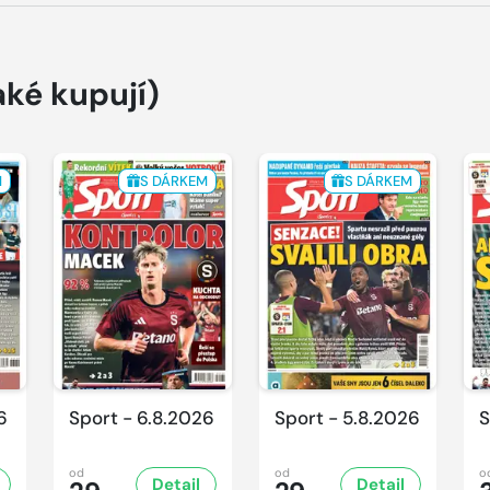
aké kupují)
M
S DÁRKEM
S DÁRKEM
6
Sport - 6.8.2026
Sport - 5.8.2026
S
od
od
o
Detail
Detail