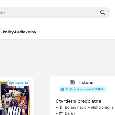
E-knihy
Audioknihy
Tištěné
S DÁRKEM
Poštovné a balné ZDARMA
Čtvrtletní předplatné
+
Bonus navíc - elektronická
+
Dárek