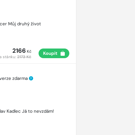
cer Můj druhý život
2166
Kč
Koupit
a stánku:
2173 Kč
 verze zdarma
?
lav Kadlec Já to nevzdám!