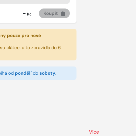
-
Koupit
Kč
eny pouze pro nové
u plátce, a to zpravidla do 6
bíhá od
pondělí
do
soboty
.
Více