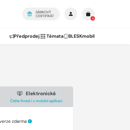
DÁRKOVÝ
CERTIFIKÁT
0
Předprodej
Témata
BLESKmobil
Elektronické
Čtěte ihned i v mobilní aplikaci
 verze zdarma
?