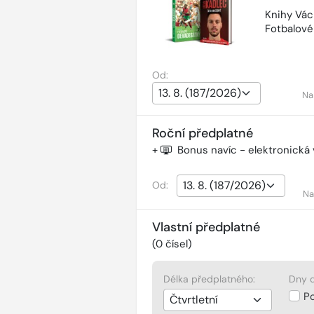
Knihy Vác
Fotbalov
Od:
Na
Roční předplatné
+
Bonus navíc - elektronická
Od:
Na
Vlastní předplatné
(
0
čísel)
Délka předplatného:
Dny d
P