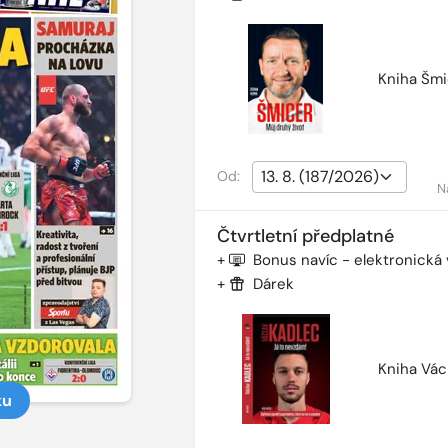
Kniha Šmi
Od:
N
Čtvrtletní předplatné
+
Bonus navíc - elektronická
+
Dárek
Kniha Vác
ku