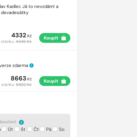
lav Kadlec Já to nevzdám! a
é devadesátky
4332
Kč
Koupit
 stánku:
4346 Kč
 verze zdarma
?
8663
Kč
Koupit
 stánku:
8692 Kč
oručení:
o
Út
St
Čt
Pá
So