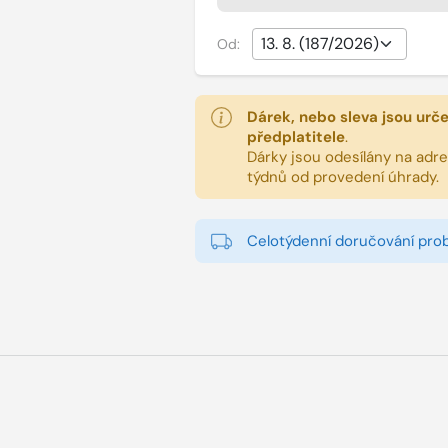
Od:
Dárek, nebo sleva jsou urč
předplatitele
.
Dárky jsou odesílány na adres
týdnů od provedení úhrady.
Celotýdenní doručování pro