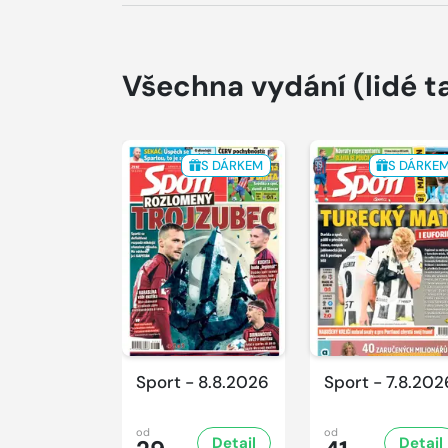
Všechna vydání
(lidé t
S DÁRKEM
S DÁRKE
Sport - 8.8.2026
Sport - 7.8.202
od
od
Detail
Detail