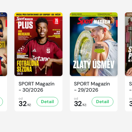
SPORT Magazín
SPORT Magazín
S
- 30/2026
- 29/2026
-
od
od
o
Detail
Detail
32
32
Kč
Kč