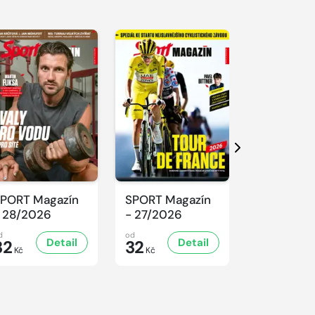
Další
PORT Magazín
SPORT Magazín
SPORT Ma
 28/2026
- 27/2026
- 26/2026
d
od
od
Detail
Detail
D
32
32
32
Kč
Kč
Kč