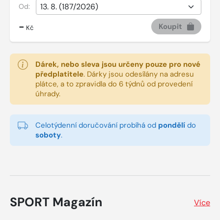
Od:
-
Koupit
Kč
Dárek, nebo sleva jsou určeny pouze pro nové
předplatitele
.
Dárky jsou odesílány na adresu
plátce, a to zpravidla do 6 týdnů od provedení
úhrady.
Celotýdenní doručování probíhá od
pondělí
do
soboty
.
SPORT Magazín
Více