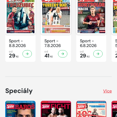
Sport -
Sport -
Sport -
8.8.2026
7.8.2026
6.8.2026
od
od
od
29
41
29
Kč
Kč
Kč
Speciály
Více