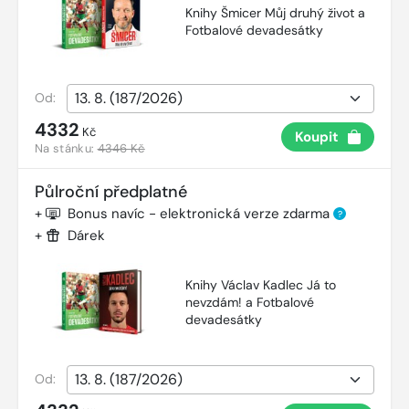
Knihy Šmicer Můj druhý život a
Fotbalové devadesátky
Od:
4332
Kč
Koupit
Na stánku:
4346 Kč
Půlroční předplatné
+
Bonus navíc - elektronická verze zdarma
?
+
Dárek
Knihy Václav Kadlec Já to
nevzdám! a Fotbalové
devadesátky
Od: