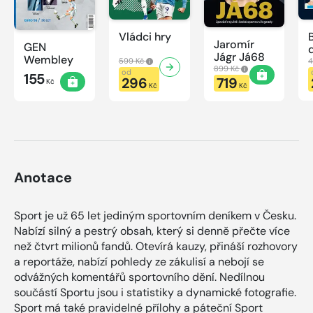
Vládci hry
Jaromír
GEN
Jágr Já68
Wembley
599 Kč
4
899 Kč
od
155
296
719
Kč
Kč
Kč
Anotace
Sport je už 65 let jediným sportovním deníkem v Česku.
Nabízí silný a pestrý obsah, který si denně přečte více
než čtvrt milionů fandů. Otevírá kauzy, přináší rozhovory
a reportáže, nabízí pohledy ze zákulisí a nebojí se
odvážných komentářů sportovního dění. Nedílnou
součástí Sportu jsou i statistiky a dynamické fotografie.
Sport má také pravidelné přílohy a páteční Sport