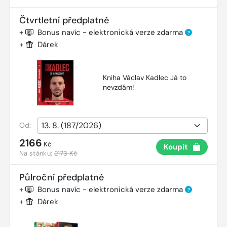
Čtvrtletní předplatné
+
Bonus navíc - elektronická verze zdarma
?
+
Dárek
Kniha Václav Kadlec Já to
nevzdám!
Od:
2166
Kč
Koupit
Na stánku:
2173 Kč
Půlroční předplatné
+
Bonus navíc - elektronická verze zdarma
?
+
Dárek