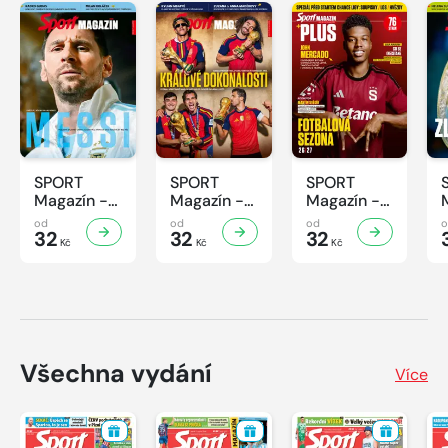
SPORT
SPORT
SPORT
Magazín -
Magazín -
Magazín -
32/2026
31/2026
30/2026
od
od
od
32
32
32
Kč
Kč
Kč
Všechna vydání
Více