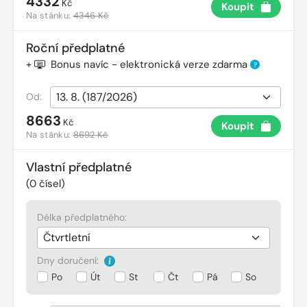
4332
Kč
Koupit
Na stánku:
4346 Kč
Roční předplatné
+
Bonus navíc - elektronická verze zdarma
?
Od:
8663
Kč
Koupit
Na stánku:
8692 Kč
Vlastní předplatné
(
0
čísel)
Délka předplatného:
Dny doručení:
Po
Út
St
Čt
Pá
So