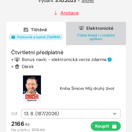
Vydání:
3.10.2023
–
Archiv
Anotace
Elektronické
Tištěné
Čtěte ihned i v mobilní
Poštovné a balné ZDARMA
aplikaci
Čtvrtletní předplatné
+
Bonus navíc - elektronická verze zdarma
?
+
Dárek
Kniha Šmicer Můj druhý život
Od:
2166
Kč
Koupit
Na stánku:
2173 Kč