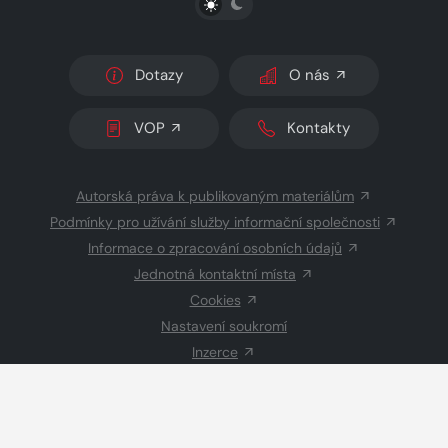
Dotazy
O nás
VOP
Kontakty
Autorská práva k publikovaným materiálům
Podmínky pro užívání služby informační společnosti
Informace o zpracování osobních údajů
Jednotná kontaktní místa
Cookies
Nastavení soukromí
Inzerce
Redakce