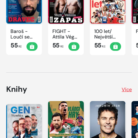
Baroš -
FIGHT -
100 let/
Loučí se
Attila Végh
Největší
dravec
vs. Karlos
okamžiky
55
55
55
Kč
Kč
Kč
Vémola
českého
sportu
Knihy
Více