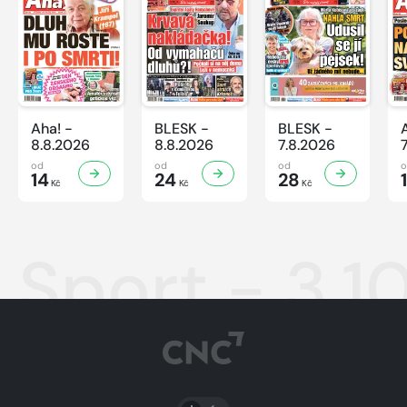
Aha! -
BLESK -
BLESK -
8.8.2026
8.8.2026
7.8.2026
od
od
od
14
24
28
Kč
Kč
Kč
Sport - 3.1
PŘEPNOUT SVĚTLÝ/TMAVÝ REŽIM