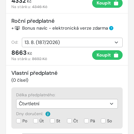
4332
Kč
Koupit
Na stánku:
4346 Kč
Roční předplatné
+
Bonus navíc - elektronická verze zdarma
?
Od:
8663
Kč
Koupit
Na stánku:
8692 Kč
Vlastní předplatné
(
0
čísel)
Délka předplatného:
Dny doručení:
Po
Út
St
Čt
Pá
So