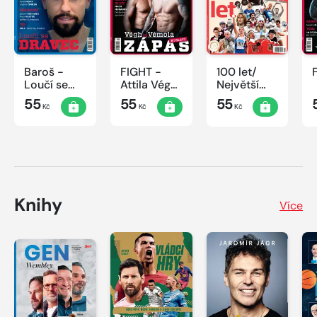
Baroš -
FIGHT -
100 let/
Loučí se
Attila Végh
Největší
dravec
vs. Karlos
okamžiky
55
55
55
Kč
Kč
Kč
Vémola
českého
sportu
Knihy
Více