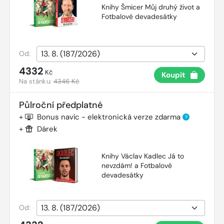
Knihy Šmicer Můj druhý život a
Fotbalové devadesátky
Od:
4332
Kč
Koupit
Na stánku:
4346 Kč
Půlroční předplatné
+
Bonus navíc - elektronická verze zdarma
?
+
Dárek
Knihy Václav Kadlec Já to
nevzdám! a Fotbalové
devadesátky
Od: