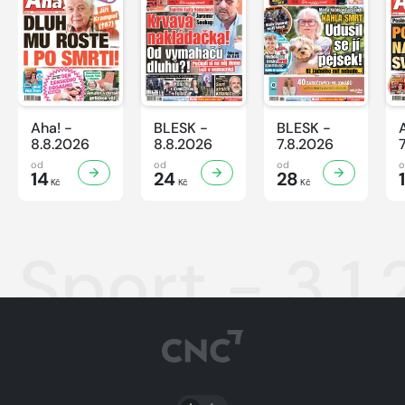
Aha! -
BLESK -
BLESK -
8.8.2026
8.8.2026
7.8.2026
od
od
od
14
24
28
Kč
Kč
Kč
Sport - 3.1
PŘEPNOUT SVĚTLÝ/TMAVÝ REŽIM