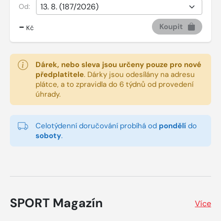
Od:
-
Koupit
Kč
Dárek, nebo sleva jsou určeny pouze pro nové
předplatitele
.
Dárky jsou odesílány na adresu
plátce, a to zpravidla do 6 týdnů od provedení
úhrady.
Celotýdenní doručování probíhá od
pondělí
do
soboty
.
SPORT Magazín
Více