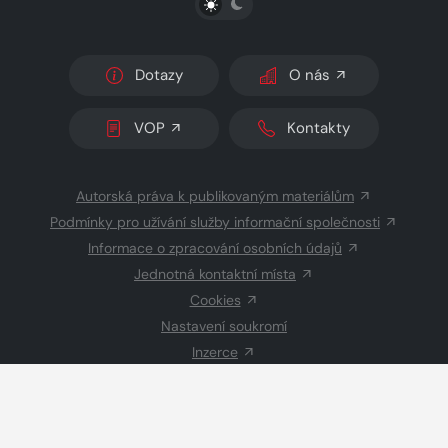
Dotazy
O nás
VOP
Kontakty
Autorská práva k publikovaným materiálům
Podmínky pro užívání služby informační společnosti
Informace o zpracování osobních údajů
Jednotná kontaktní místa
Cookies
Nastavení soukromí
Inzerce
Redakce