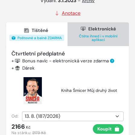
Vydání:
3.1.2023
–
Archiv
Anotace
Elektronické
Tištěné
Čtěte ihned i v mobilní
Poštovné a balné ZDARMA
aplikaci
Čtvrtletní předplatné
+
Bonus navíc - elektronická verze zdarma
?
+
Dárek
Kniha Šmicer Můj druhý život
Od:
2166
Kč
Koupit
Na stánku:
2173 Kč