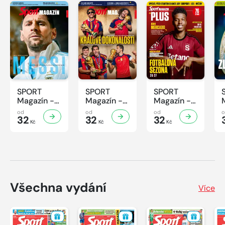
SPORT
SPORT
SPORT
Magazín -
Magazín -
Magazín -
32/2026
31/2026
30/2026
od
od
od
32
32
32
Kč
Kč
Kč
Všechna vydání
Více