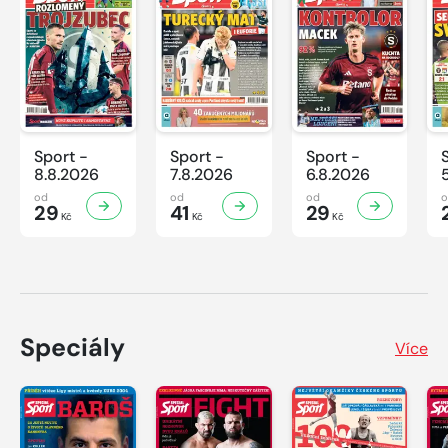
Sport -
Sport -
Sport -
8.8.2026
7.8.2026
6.8.2026
od
od
od
29
41
29
Kč
Kč
Kč
Speciály
Více