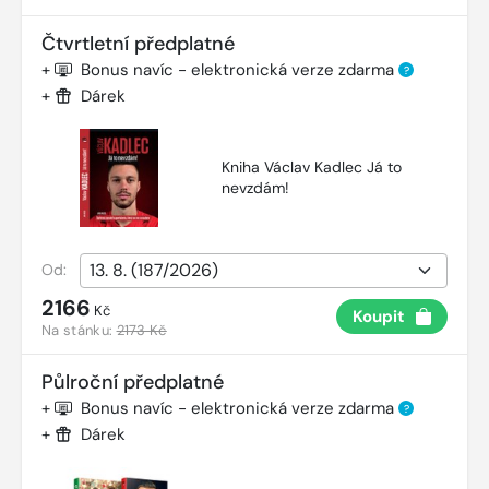
Čtvrtletní předplatné
+
Bonus navíc - elektronická verze zdarma
?
+
Dárek
Kniha Václav Kadlec Já to
nevzdám!
Od:
2166
Kč
Koupit
Na stánku:
2173 Kč
Půlroční předplatné
+
Bonus navíc - elektronická verze zdarma
?
+
Dárek