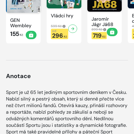
Vládci hry
Jaromír
GEN
Jágr Já68
Wembley
599 Kč
4
899 Kč
od
155
296
719
Kč
Kč
Kč
Anotace
Sport je už 65 let jediným sportovním deníkem v Česku.
Nabízí silný a pestrý obsah, který si denně přečte více
než čtvrt milionů fandů. Otevírá kauzy, přináší rozhovory
a reportáže, nabízí pohledy ze zákulisí a nebojí se
odvážných komentářů sportovního dění. Nedílnou
součástí Sportu jsou i statistiky a dynamické fotografie.
Sport má také pravidelné přílohy a páteční Sport