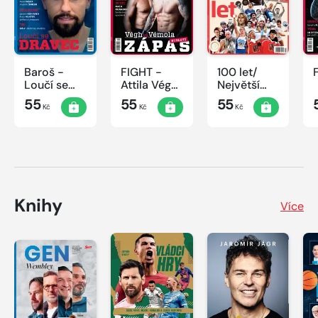
Baroš -
FIGHT -
100 let/
Loučí se
Attila Végh
Největší
dravec
vs. Karlos
okamžiky
55
55
55
Kč
Kč
Kč
Vémola
českého
sportu
Knihy
Více