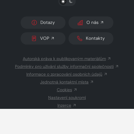
Dotazy
O nás
VOP
Kontakty
Autorská práva k publikovaným materiálům
Podmínky pro užívání služby informační společnosti
Informace o zpracování osobních údajů
Jednotná kontaktní místa
Cookies
Nastavení soukromí
Inzerce
Redakce