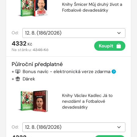
Knihy Šmicer Můj druhý život a
Fotbalové devadesátky
Od:
4332
Kč
Koupit
Na stánku:
4346 Kč
Půlroční předplatné
+
Bonus navíc - elektronická verze zdarma
?
+
Dárek
Knihy Václav Kadlec Já to
nevzdám! a Fotbalové
devadesátky
Od: