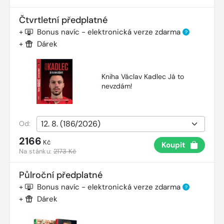
Čtvrtletní předplatné
+
Bonus navíc - elektronická verze zdarma
?
+
Dárek
Kniha Václav Kadlec Já to
nevzdám!
Od:
2166
Kč
Koupit
Na stánku:
2173 Kč
Půlroční předplatné
+
Bonus navíc - elektronická verze zdarma
?
+
Dárek