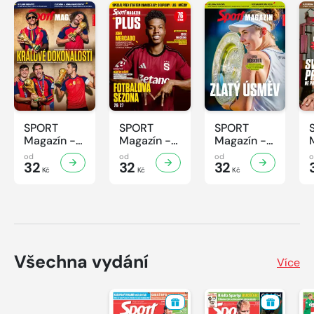
SPORT
SPORT
SPORT
Magazín -
Magazín -
Magazín -
31/2026
30/2026
29/2026
od
od
od
32
32
32
Kč
Kč
Kč
Všechna vydání
Více