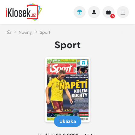
Přejít na hlavní obsah
0
Noviny
Sport
Sport
Ukázka