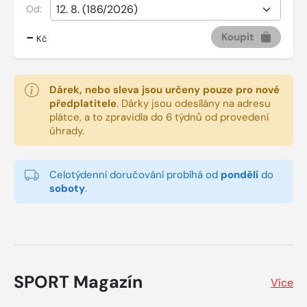
Od:
-
Koupit
Kč
Dárek, nebo sleva jsou určeny pouze pro nové
předplatitele
.
Dárky jsou odesílány na adresu
plátce, a to zpravidla do 6 týdnů od provedení
úhrady.
Celotýdenní doručování probíhá od
pondělí
do
soboty
.
SPORT Magazín
Více