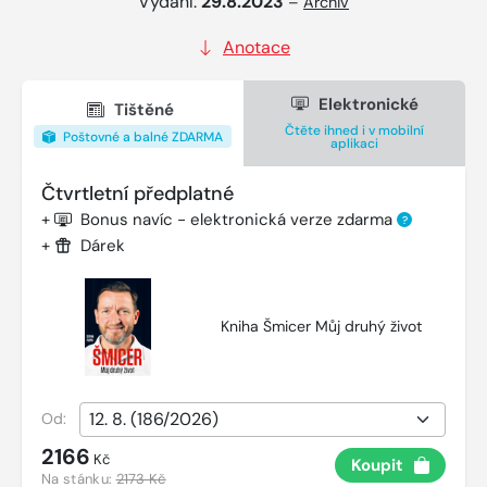
Vydání:
29.8.2023
–
Archiv
Anotace
Elektronické
Tištěné
Čtěte ihned i v mobilní
Poštovné a balné ZDARMA
aplikaci
Čtvrtletní předplatné
+
Bonus navíc - elektronická verze zdarma
?
+
Dárek
Kniha Šmicer Můj druhý život
Od:
2166
Kč
Koupit
Na stánku:
2173 Kč