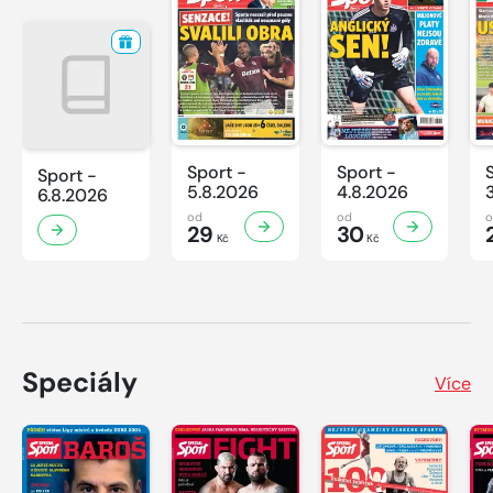
Sport -
Sport -
Sport -
5.8.2026
4.8.2026
6.8.2026
od
od
29
30
Kč
Kč
Speciály
Více