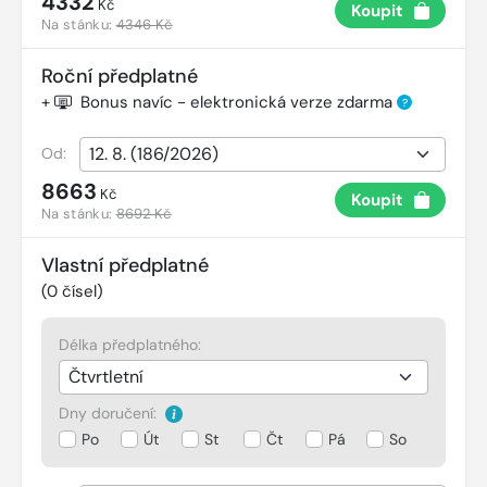
4332
Kč
Koupit
Na stánku:
4346 Kč
Roční předplatné
+
Bonus navíc - elektronická verze zdarma
?
Od:
8663
Kč
Koupit
Na stánku:
8692 Kč
Vlastní předplatné
(
0
čísel)
Délka předplatného:
Dny doručení:
Po
Út
St
Čt
Pá
So