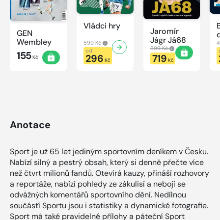
Vládci hry
Jaromír
GEN
Jágr Já68
Wembley
599 Kč
4
899 Kč
od
155
296
719
Kč
Kč
Kč
Anotace
Sport je už 65 let jediným sportovním deníkem v Česku.
Nabízí silný a pestrý obsah, který si denně přečte více
než čtvrt milionů fandů. Otevírá kauzy, přináší rozhovory
a reportáže, nabízí pohledy ze zákulisí a nebojí se
odvážných komentářů sportovního dění. Nedílnou
součástí Sportu jsou i statistiky a dynamické fotografie.
Sport má také pravidelné přílohy a páteční Sport