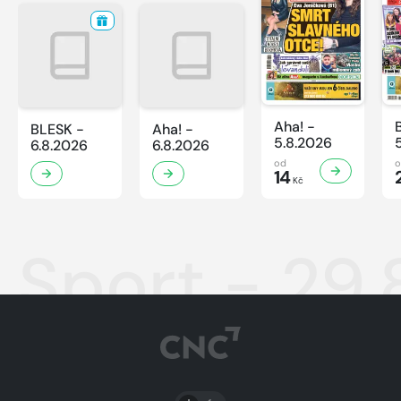
Aha! -
BLESK -
Aha! -
5.8.2026
6.8.2026
6.8.2026
od
14
Kč
Sport - 29
PŘEPNOUT SVĚTLÝ/TMAVÝ REŽIM