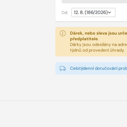
Od:
Dárek, nebo sleva jsou urč
předplatitele
.
Dárky jsou odesílány na adres
týdnů od provedení úhrady.
Celotýdenní doručování pro