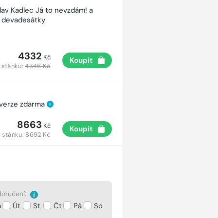
lav Kadlec Já to nevzdám! a
é devadesátky
4332
Kč
Koupit
 stánku:
4346 Kč
 verze zdarma
?
8663
Kč
Koupit
 stánku:
8692 Kč
oručení:
o
Út
St
Čt
Pá
So