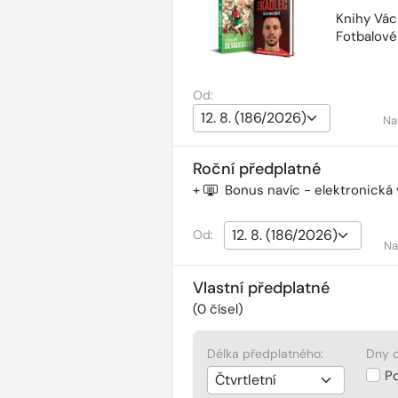
Knihy Vác
Fotbalov
Od:
Na
Roční předplatné
+
Bonus navíc - elektronická
Od:
Na
Vlastní předplatné
(
0
čísel)
Délka předplatného:
Dny d
P