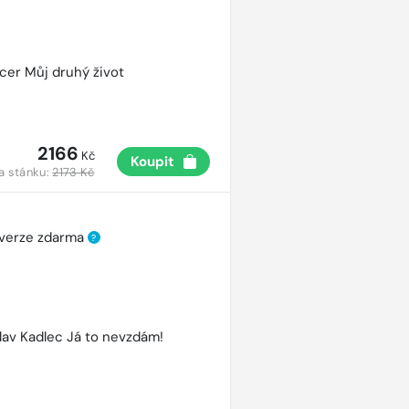
cer Můj druhý život
2166
Kč
Koupit
a stánku:
2173 Kč
 verze zdarma
?
lav Kadlec Já to nevzdám!