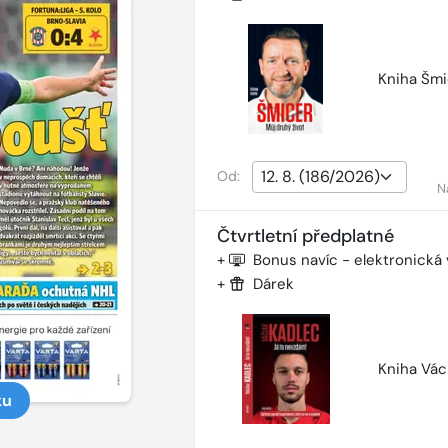
Kniha Šmi
Od:
N
Čtvrtletní předplatné
+
Bonus navíc - elektronická
+
Dárek
Kniha Vác
ku