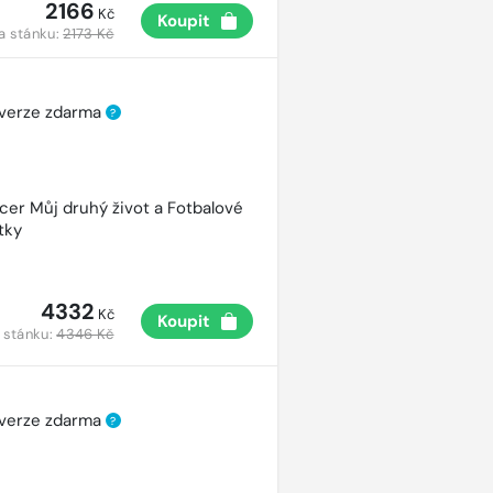
2166
Kč
Koupit
a stánku:
2173 Kč
 verze zdarma
?
cer Můj druhý život a Fotbalové
tky
4332
Kč
Koupit
 stánku:
4346 Kč
 verze zdarma
?