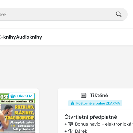
E-knihy
Audioknihy
Tištěné
S DÁRKEM
Poštovné a balné ZDARMA
Čtvrtletní předplatné
+
Bonus navíc - elektronická
+
Dárek