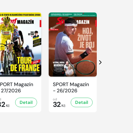
Další
PORT Magazín
SPORT Magazín
SPORT Ma
 27/2026
- 26/2026
- 25/2026
d
od
od
Detail
Detail
D
32
32
32
Kč
Kč
Kč