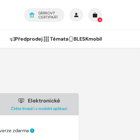
DÁRKOVÝ
CERTIFIKÁT
0
Předprodej
Témata
BLESKmobil
Elektronické
Čtěte ihned i v mobilní aplikaci
 verze zdarma
?