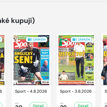
aké kupují)
M
S DÁRKEM
S DÁRKEM
26
Sport - 4.8.2026
Sport - 3.8.2026
S
od
od
o
Detail
Detail