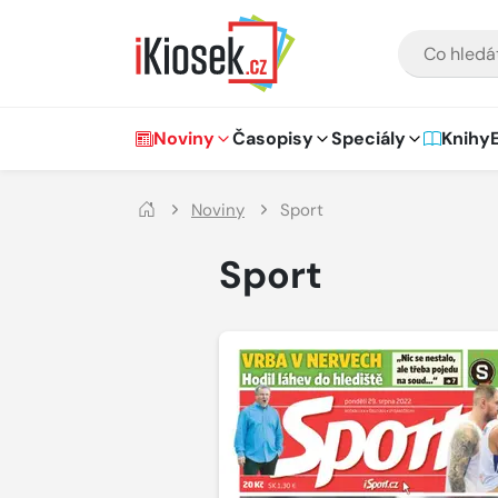
Přejít na hlavní obsah
VYHLEDÁVÁNÍ
Hlavní navigace
Noviny
Časopisy
Speciály
Knihy
Noviny
Sport
Sport