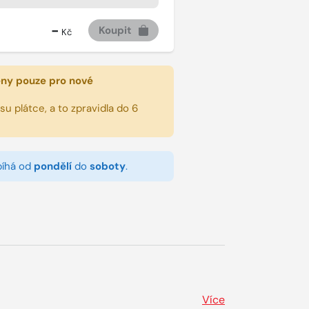
-
Koupit
Kč
eny pouze pro nové
u plátce, a to zpravidla do 6
bíhá od
pondělí
do
soboty
.
Více