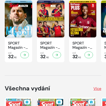
SPORT
SPORT
SPORT
Magazín -
Magazín -
Magazín -
32/2026
31/2026
30/2026
od
od
od
32
32
32
Kč
Kč
Kč
Všechna vydání
Více