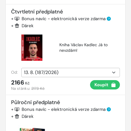
Čtvrtletní předplatné
+
Bonus navíc - elektronická verze zdarma
?
+
Dárek
Kniha Václav Kadlec Já to
nevzdám!
Od:
2166
Kč
Koupit
Na stánku:
2173 Kč
Půlroční předplatné
+
Bonus navíc - elektronická verze zdarma
?
+
Dárek