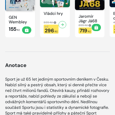
Vládci hry
Jaromír
GEN
Jágr Já68
Wembley
599 Kč
4
899 Kč
od
155
296
719
Kč
Kč
Kč
Anotace
Sport je už 65 let jediným sportovním deníkem v Česku.
Nabízí silný a pestrý obsah, který si denně přečte více
než čtvrt milionů fandů. Otevírá kauzy, přináší rozhovory
a reportáže, nabízí pohledy ze zákulisí a nebojí se
odvážných komentářů sportovního dění. Nedílnou
součástí Sportu jsou i statistiky a dynamické fotografie.
Sport má také pravidelné přílohy a páteční Sport