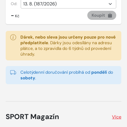
Od:
-
Koupit
Kč
Dárek, nebo sleva jsou určeny pouze pro nové
předplatitele
.
Dárky jsou odesílány na adresu
plátce, a to zpravidla do 6 týdnů od provedení
úhrady.
Celotýdenní doručování probíhá od
pondělí
do
soboty
.
SPORT Magazín
Více