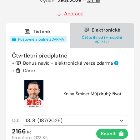
Vydání:
29.5.2026
–
Archiv
Anotace
Elektronické
Tištěné
Čtěte ihned i v mobilní
Poštovné a balné ZDARMA
aplikaci
Čtvrtletní předplatné
+
Bonus navíc - elektronická verze zdarma
?
+
Dárek
Kniha Šmicer Můj druhý život
Od:
2166
Kč
Koupit
Na stánku:
2173 Kč