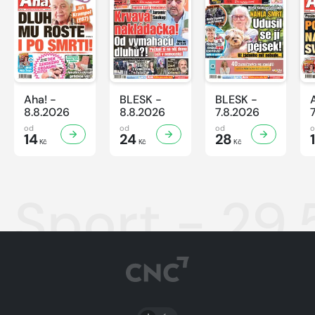
Aha! -
BLESK -
BLESK -
8.8.2026
8.8.2026
7.8.2026
od
od
od
14
24
28
Kč
Kč
Kč
Sport - 29
PŘEPNOUT SVĚTLÝ/TMAVÝ REŽIM