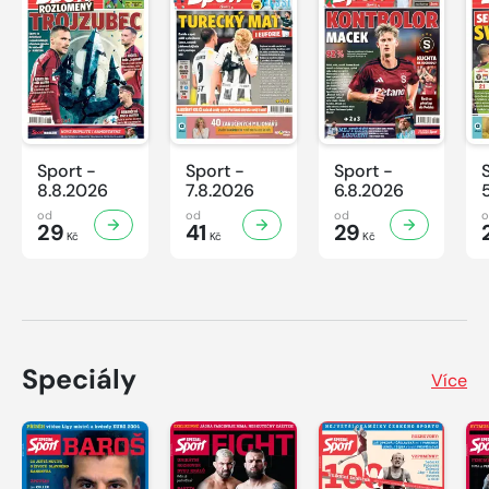
Sport -
Sport -
Sport -
8.8.2026
7.8.2026
6.8.2026
od
od
od
29
41
29
Kč
Kč
Kč
Speciály
Více