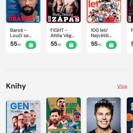
Baroš -
FIGHT -
100 let/
Loučí se
Attila Végh
Největší
dravec
vs. Karlos
okamžiky
55
55
55
Kč
Kč
Kč
Vémola
českého
sportu
Knihy
Více