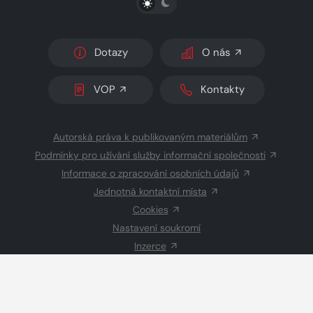
Dotazy
O nás
VOP
Kontakty
Autorská práva k publikovaným materiálům
Podmínky pro užívání služby informační společnosti
Informace o zpracování osobních údajů
Jednotná kontaktní místa
Cookies
Nastavení soukromí
Inzerce
Redakce