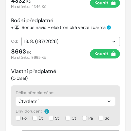
4332
Kč
Koupit
Na stánku:
4346 Kč
Roční předplatné
+
Bonus navíc - elektronická verze zdarma
?
Od:
8663
Kč
Koupit
Na stánku:
8692 Kč
Vlastní předplatné
(
0
čísel)
Délka předplatného:
Dny doručení:
Po
Út
St
Čt
Pá
So