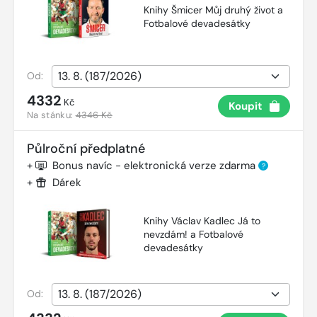
Knihy Šmicer Můj druhý život a
Fotbalové devadesátky
Od:
4332
Kč
Koupit
Na stánku:
4346 Kč
Půlroční předplatné
+
Bonus navíc - elektronická verze zdarma
?
+
Dárek
Knihy Václav Kadlec Já to
nevzdám! a Fotbalové
devadesátky
Od: