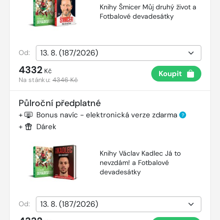
Knihy Šmicer Můj druhý život a
Fotbalové devadesátky
Od:
4332
Kč
Koupit
Na stánku:
4346 Kč
Půlroční předplatné
+
Bonus navíc - elektronická verze zdarma
?
+
Dárek
Knihy Václav Kadlec Já to
nevzdám! a Fotbalové
devadesátky
Od: