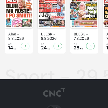
Aha! -
BLESK -
BLESK -
8.8.2026
8.8.2026
7.8.2026
od
od
od
14
24
28
Kč
Kč
Kč
Sport - 29
PŘEPNOUT SVĚTLÝ/TMAVÝ REŽIM