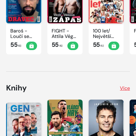
Baroš -
FIGHT -
100 let/
Loučí se
Attila Végh
Největší
dravec
vs. Karlos
okamžiky
55
55
55
Kč
Kč
Kč
Vémola
českého
sportu
Knihy
Více