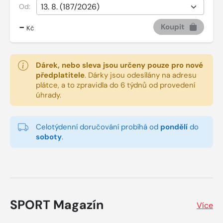
Od:
-
Koupit
Kč
Dárek, nebo sleva jsou určeny pouze pro nové
předplatitele
.
Dárky jsou odesílány na adresu
plátce, a to zpravidla do 6 týdnů od provedení
úhrady.
Celotýdenní doručování probíhá od
pondělí
do
soboty
.
SPORT Magazín
Více