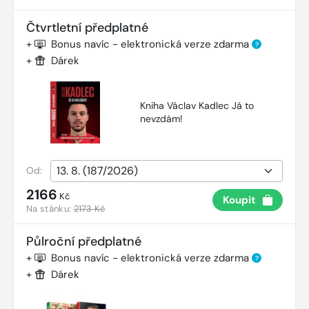
Čtvrtletní předplatné
+
Bonus navíc - elektronická verze zdarma
?
+
Dárek
Kniha Václav Kadlec Já to
nevzdám!
Od:
2166
Kč
Koupit
Na stánku:
2173 Kč
Půlroční předplatné
+
Bonus navíc - elektronická verze zdarma
?
+
Dárek