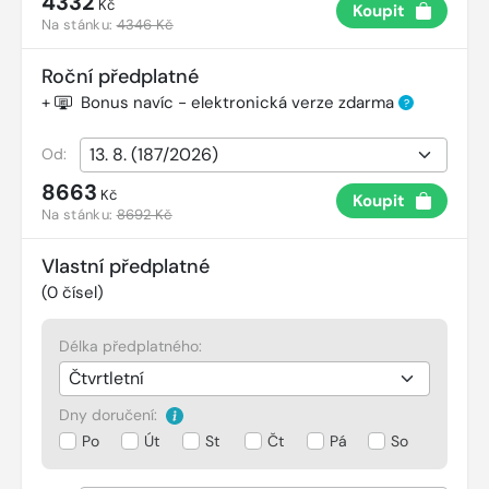
4332
Kč
Koupit
Na stánku:
4346 Kč
Roční předplatné
+
Bonus navíc - elektronická verze zdarma
?
Od:
8663
Kč
Koupit
Na stánku:
8692 Kč
Vlastní předplatné
(
0
čísel)
Délka předplatného:
Dny doručení:
Po
Út
St
Čt
Pá
So