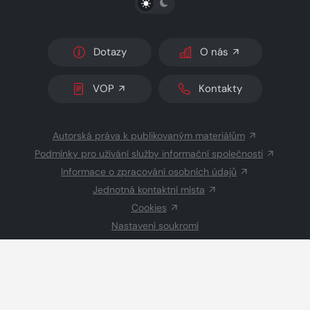
Dotazy
O nás
VOP
Kontakty
Autorská práva k publikovaným materiálům
Podmínky pro užívání služby informační společnosti
Informace o zpracování osobních údajů
Jednotná kontaktní místa
Cookies
Nastavení soukromí
Inzerce
Redakce