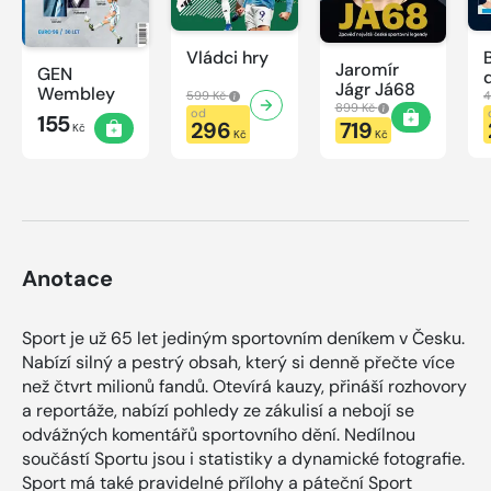
Vládci hry
Jaromír
GEN
Jágr Já68
Wembley
599 Kč
4
899 Kč
od
155
296
719
Kč
Kč
Kč
Anotace
Sport je už 65 let jediným sportovním deníkem v Česku.
Nabízí silný a pestrý obsah, který si denně přečte více
než čtvrt milionů fandů. Otevírá kauzy, přináší rozhovory
a reportáže, nabízí pohledy ze zákulisí a nebojí se
odvážných komentářů sportovního dění. Nedílnou
součástí Sportu jsou i statistiky a dynamické fotografie.
Sport má také pravidelné přílohy a páteční Sport