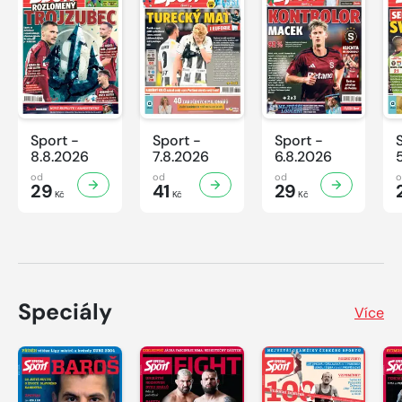
Sport -
Sport -
Sport -
8.8.2026
7.8.2026
6.8.2026
od
od
od
29
41
29
Kč
Kč
Kč
Speciály
Více