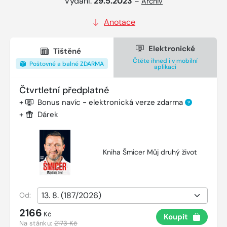
Vydání:
29.5.2023
–
Archiv
Anotace
Elektronické
Tištěné
Čtěte ihned i v mobilní
Poštovné a balné ZDARMA
aplikaci
Čtvrtletní předplatné
+
Bonus navíc - elektronická verze zdarma
?
+
Dárek
Kniha Šmicer Můj druhý život
Od:
2166
Kč
Koupit
Na stánku:
2173 Kč