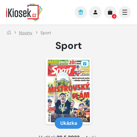
Přejít na hlavní obsah
0
Noviny
Sport
Sport
Ukázka