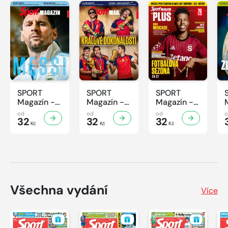
SPORT
SPORT
SPORT
Magazín -
Magazín -
Magazín -
32/2026
31/2026
30/2026
od
od
od
32
32
32
Kč
Kč
Kč
Všechna vydání
Více