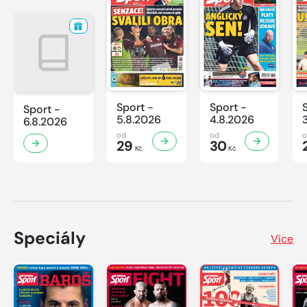
Sport -
Sport -
Sport -
5.8.2026
4.8.2026
6.8.2026
od
od
29
30
Kč
Kč
Speciály
Více