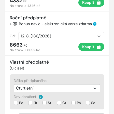
4332
Kč
Koupit
Na stánku:
4346 Kč
Roční předplatné
+
Bonus navíc - elektronická verze zdarma
?
Od:
8663
Kč
Koupit
Na stánku:
8692 Kč
Vlastní předplatné
(
0
čísel)
Délka předplatného:
Dny doručení:
Po
Út
St
Čt
Pá
So