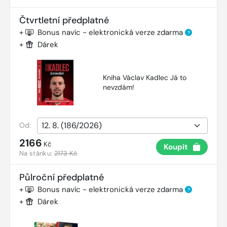
Čtvrtletní předplatné
+
Bonus navíc - elektronická verze zdarma
?
+
Dárek
Kniha Václav Kadlec Já to
nevzdám!
Od:
2166
Kč
Koupit
Na stánku:
2173 Kč
Půlroční předplatné
+
Bonus navíc - elektronická verze zdarma
?
+
Dárek