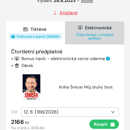
Vydání:
28.8.2023
–
Archiv
Anotace
Elektronické
Tištěné
Čtěte ihned i v mobilní
Poštovné a balné ZDARMA
aplikaci
Čtvrtletní předplatné
+
Bonus navíc - elektronická verze zdarma
?
+
Dárek
Kniha Šmicer Můj druhý život
Od:
2166
Kč
Koupit
Na stánku:
2173 Kč