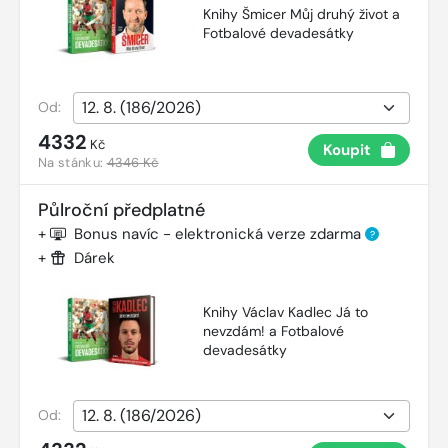
Knihy Šmicer Můj druhý život a
Fotbalové devadesátky
Od:
4332
Kč
Koupit
Na stánku:
4346 Kč
Půlroční předplatné
+
Bonus navíc - elektronická verze zdarma
?
+
Dárek
Knihy Václav Kadlec Já to
nevzdám! a Fotbalové
devadesátky
Od: