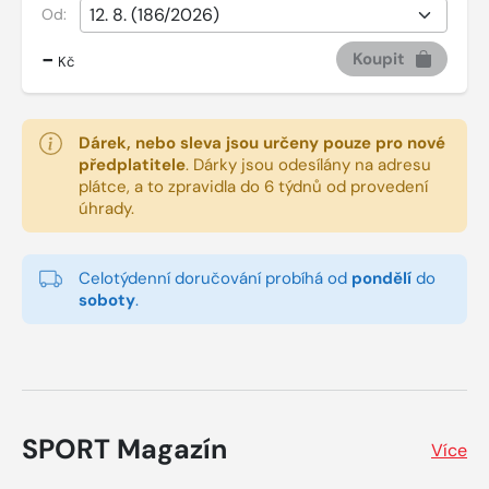
Od:
-
Koupit
Kč
Dárek, nebo sleva jsou určeny pouze pro nové
předplatitele
.
Dárky jsou odesílány na adresu
plátce, a to zpravidla do 6 týdnů od provedení
úhrady.
Celotýdenní doručování probíhá od
pondělí
do
soboty
.
SPORT Magazín
Více