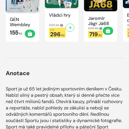
Vládci hry
Jaromír
GEN
Jágr Já68
Wembley
599 Kč
4
899 Kč
od
155
296
719
Kč
Kč
Kč
Anotace
Sport je už 65 let jediným sportovním deníkem v Česku.
Nabízí silný a pestrý obsah, který si denně přečte více
než čtvrt milionů fandů. Otevírá kauzy, přináší rozhovory
a reportáže, nabízí pohledy ze zákulisí a nebojí se
odvážných komentářů sportovního dění. Nedílnou
součástí Sportu jsou i statistiky a dynamické fotografie.
Sport má také pravidelné přílohy a páteční Sport