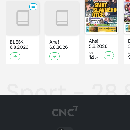
Aha! -
BLESK -
Aha! -
5.8.2026
6.8.2026
6.8.2026
od
14
Kč
Sport - 28
PŘEPNOUT SVĚTLÝ/TMAVÝ REŽIM