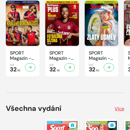
SPORT
SPORT
SPORT
Magazín -
Magazín -
Magazín -
31/2026
30/2026
29/2026
od
od
od
32
32
32
Kč
Kč
Kč
Všechna vydání
Více