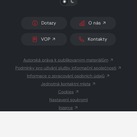
Dotazy
O nás
VOP
Kontakty
Autorská práva k publikovaným materiálům
Podmínky pro užívání služby informační společnosti
Informace o zpracování osobních údajů
Jednotná kontaktní místa
Cookies
Nastavení soukromí
Inzerce
Redakce