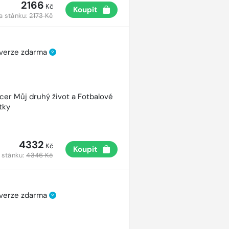
2166
Kč
Koupit
a stánku:
2173 Kč
 verze zdarma
?
cer Můj druhý život a Fotbalové
tky
4332
Kč
Koupit
 stánku:
4346 Kč
 verze zdarma
?