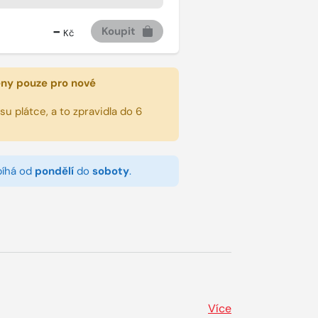
-
Koupit
Kč
eny pouze pro nové
u plátce, a to zpravidla do 6
bíhá od
pondělí
do
soboty
.
Více