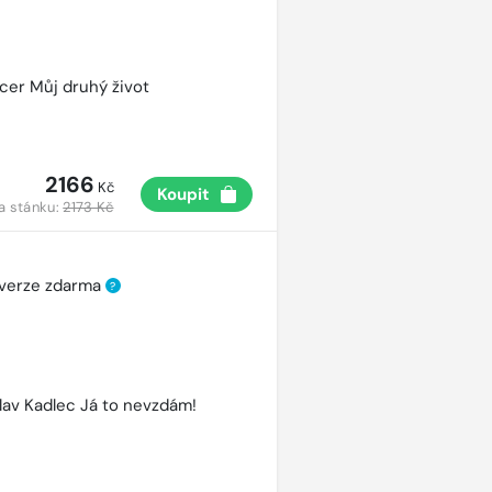
cer Můj druhý život
2166
Kč
Koupit
a stánku:
2173 Kč
 verze zdarma
?
lav Kadlec Já to nevzdám!