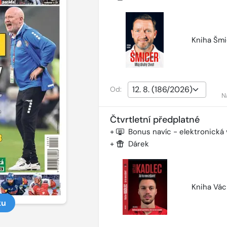
Kniha Šmi
Od:
N
Čtvrtletní předplatné
+
Bonus navíc - elektronická
+
Dárek
Kniha Vác
ku