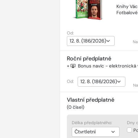
Knihy Vác
Fotbalov
Od:
Na
Roční předplatné
+
Bonus navíc - elektronická
Od:
Na
Vlastní předplatné
(
0
čísel)
Délka předplatného:
Dny d
P