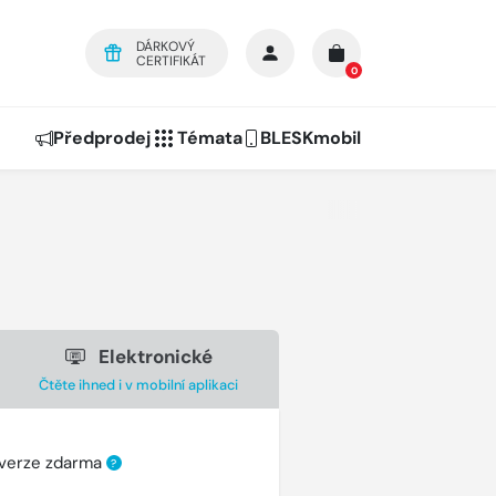
DÁRKOVÝ
CERTIFIKÁT
0
Předprodej
Témata
BLESKmobil
Elektronické
Čtěte ihned i v mobilní aplikaci
 verze zdarma
?