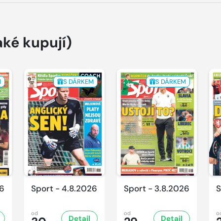
aké kupují)
M
S DÁRKEM
S DÁRKEM
26
Sport - 4.8.2026
Sport - 3.8.2026
S
od
od
o
Detail
Detail