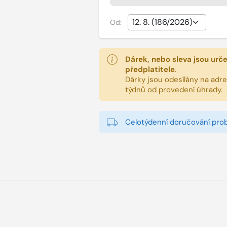
Od:
Dárek, nebo sleva jsou urč
předplatitele
.
Dárky jsou odesílány na adres
týdnů od provedení úhrady.
Celotýdenní doručování pro