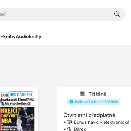
E-knihy
Audioknihy
Tištěné
S DÁRKEM
Poštovné a balné ZDARMA
Čtvrtletní předplatné
+
Bonus navíc - elektronická
+
Dárek