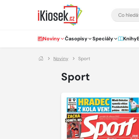
Přejít na hlavní obsah
VYHLEDÁVÁNÍ
Hlavní navigace
Noviny
Časopisy
Speciály
Knihy
Noviny
Sport
Sport