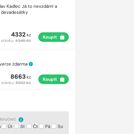
lav Kadlec Já to nevzdám! a
é devadesátky
4332
Kč
Koupit
 stánku:
4346 Kč
 verze zdarma
?
8663
Kč
Koupit
 stánku:
8692 Kč
oručení:
o
Út
St
Čt
Pá
So