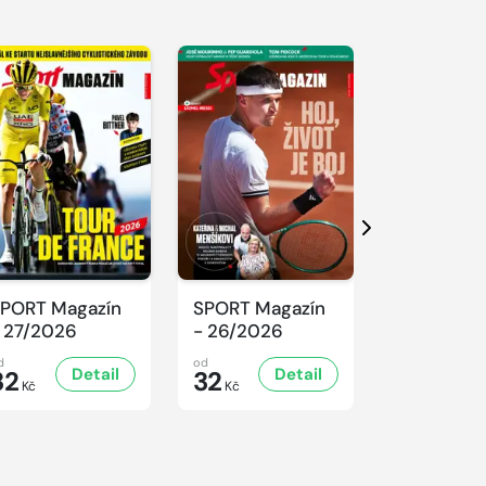
Další
PORT Magazín
SPORT Magazín
SPORT Ma
 27/2026
- 26/2026
- 25/2026
d
od
od
Detail
Detail
D
32
32
32
Kč
Kč
Kč