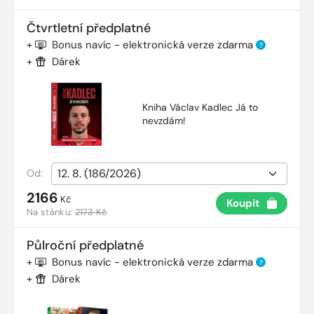
Čtvrtletní předplatné
+
Bonus navíc - elektronická verze zdarma
?
+
Dárek
Kniha Václav Kadlec Já to
nevzdám!
Od:
2166
Kč
Koupit
Na stánku:
2173 Kč
Půlroční předplatné
+
Bonus navíc - elektronická verze zdarma
?
+
Dárek