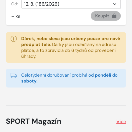
Od:
-
Koupit
Kč
Dárek, nebo sleva jsou určeny pouze pro nové
předplatitele
.
Dárky jsou odesílány na adresu
plátce, a to zpravidla do 6 týdnů od provedení
úhrady.
Celotýdenní doručování probíhá od
pondělí
do
soboty
.
SPORT Magazín
Více