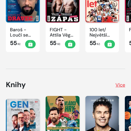
Baroš -
FIGHT -
100 let/
Loučí se
Attila Végh
Největší
dravec
vs. Karlos
okamžiky
55
55
55
Kč
Kč
Kč
Vémola
českého
sportu
Knihy
Více