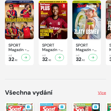
SPORT
SPORT
SPORT
Magazín -
Magazín -
Magazín -
31/2026
30/2026
29/2026
od
od
od
32
32
32
Kč
Kč
Kč
Všechna vydání
Více