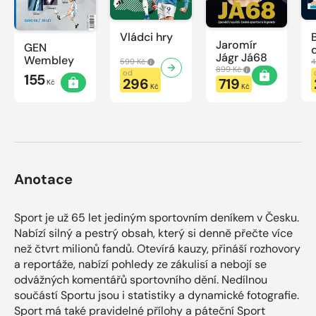
Vládci hry
Jaromír
GEN
Jágr Já68
Wembley
599 Kč
4
899 Kč
od
155
296
719
Kč
Kč
Kč
Anotace
Sport je už 65 let jediným sportovním deníkem v Česku.
Nabízí silný a pestrý obsah, který si denně přečte více
než čtvrt milionů fandů. Otevírá kauzy, přináší rozhovory
a reportáže, nabízí pohledy ze zákulisí a nebojí se
odvážných komentářů sportovního dění. Nedílnou
součástí Sportu jsou i statistiky a dynamické fotografie.
Sport má také pravidelné přílohy a páteční Sport