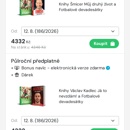
Knihy Šmicer Můj druhý život a
Fotbalové devadesátky
Od:
4332
Kč
Koupit
Na stánku:
4346 Kč
Půlroční předplatné
+
Bonus navíc - elektronická verze zdarma
?
+
Dárek
Knihy Václav Kadlec Já to
nevzdám! a Fotbalové
devadesátky
Od: