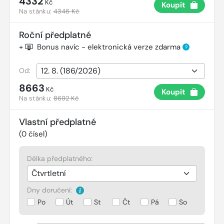
4332
Kč
Koupit
Na stánku:
4346 Kč
Roční předplatné
+
Bonus navíc - elektronická verze zdarma
?
Od:
8663
Kč
Koupit
Na stánku:
8692 Kč
Vlastní předplatné
(
0
čísel)
Délka předplatného:
Dny doručení:
Po
Út
St
Čt
Pá
So