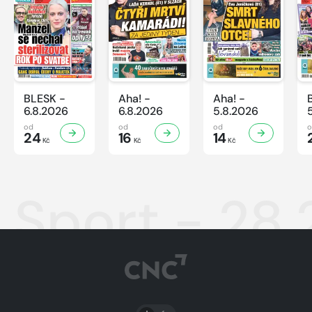
BLESK -
Aha! -
Aha! -
6.8.2026
6.8.2026
5.8.2026
od
od
od
24
16
14
Kč
Kč
Kč
Sport - 28.
PŘEPNOUT SVĚTLÝ/TMAVÝ REŽIM