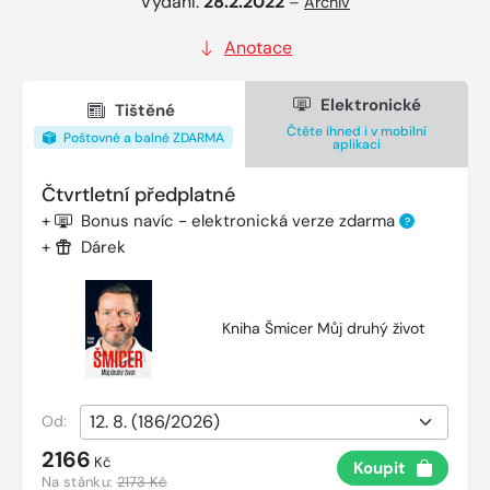
Vydání:
28.2.2022
–
Archiv
Anotace
Elektronické
Tištěné
Čtěte ihned i v mobilní
Poštovné a balné ZDARMA
aplikaci
Čtvrtletní předplatné
+
Bonus navíc - elektronická verze zdarma
?
+
Dárek
Kniha Šmicer Můj druhý život
Od:
2166
Kč
Koupit
Na stánku:
2173 Kč