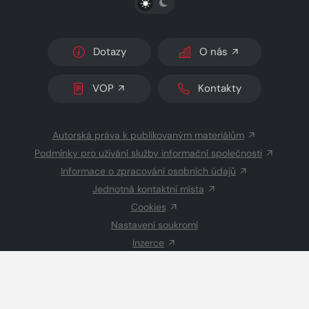
Dotazy
O nás
VOP
Kontakty
Autorská práva k publikovaným materiálům
Podmínky pro užívání služby informační společnosti
Informace o zpracování osobních údajů
Jednotná kontaktní místa
Cookies
Nastavení soukromí
Inzerce
Redakce