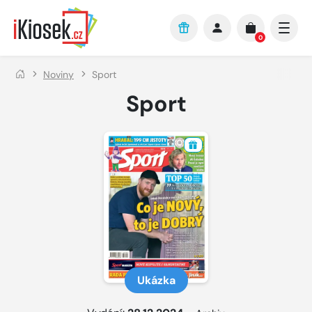
Přejít na hlavní obsah
0
Noviny
Sport
Sport
Ukázka