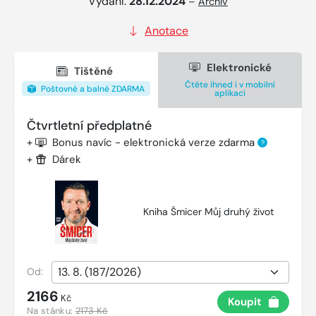
Vydání:
28.12.2024
–
Archiv
Anotace
Elektronické
Tištěné
Čtěte ihned i v mobilní
Poštovné a balné ZDARMA
aplikaci
Čtvrtletní předplatné
+
Bonus navíc - elektronická verze zdarma
?
+
Dárek
Kniha Šmicer Můj druhý život
Od:
2166
Kč
Koupit
Na stánku:
2173 Kč