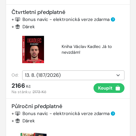
Čtvrtletní předplatné
+
Bonus navíc - elektronická verze zdarma
?
+
Dárek
Kniha Václav Kadlec Já to
nevzdám!
Od:
2166
Kč
Koupit
Na stánku:
2173 Kč
Půlroční předplatné
+
Bonus navíc - elektronická verze zdarma
?
+
Dárek