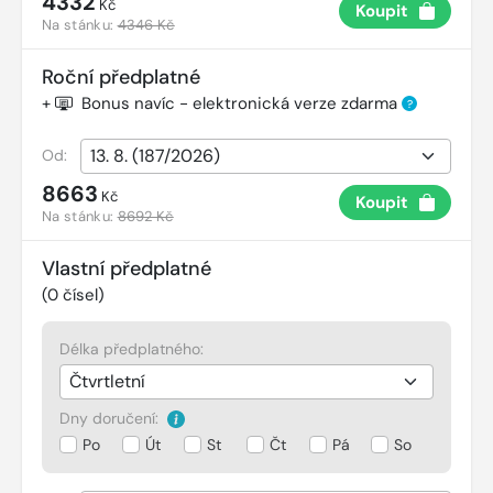
4332
Kč
Koupit
Na stánku:
4346 Kč
Roční předplatné
+
Bonus navíc - elektronická verze zdarma
?
Od:
8663
Kč
Koupit
Na stánku:
8692 Kč
Vlastní předplatné
(
0
čísel)
Délka předplatného:
Dny doručení:
Po
Út
St
Čt
Pá
So