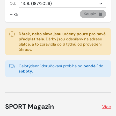
Od:
-
Koupit
Kč
Dárek, nebo sleva jsou určeny pouze pro nové
předplatitele
.
Dárky jsou odesílány na adresu
plátce, a to zpravidla do 6 týdnů od provedení
úhrady.
Celotýdenní doručování probíhá od
pondělí
do
soboty
.
SPORT Magazín
Více