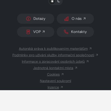
Dotazy
O nás
VOP
Kontakty
Autorská práva k publikovaným materiálům
Podmínky pro užívání služby informační společnosti
Informace o zpracování osobních údajů
Jednotná kontaktní místa
Cookies
Nastavení soukromí
Inzerce
Redakce