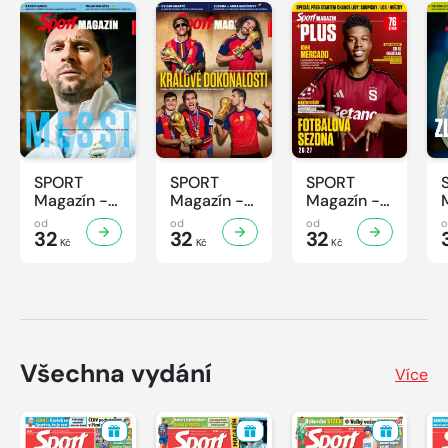
SPORT
SPORT
SPORT
Magazín -
Magazín -
Magazín -
32/2026
31/2026
30/2026
od
od
od
32
32
32
Kč
Kč
Kč
Všechna vydání
Více