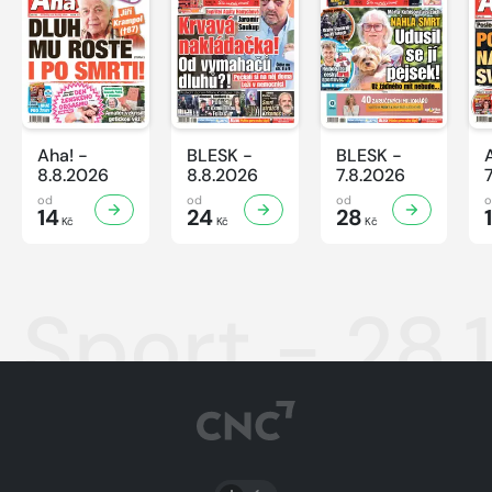
Aha! -
BLESK -
BLESK -
8.8.2026
8.8.2026
7.8.2026
od
od
od
14
24
28
Kč
Kč
Kč
Sport - 28.
PŘEPNOUT SVĚTLÝ/TMAVÝ REŽIM