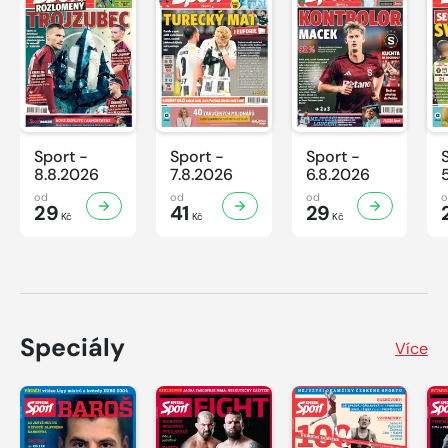
Sport -
Sport -
Sport -
8.8.2026
7.8.2026
6.8.2026
od
od
od
29
41
29
Kč
Kč
Kč
Speciály
Více