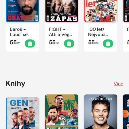
Baroš -
FIGHT -
100 let/
Loučí se
Attila Végh
Největší
dravec
vs. Karlos
okamžiky
55
55
55
Kč
Kč
Kč
Vémola
českého
sportu
Knihy
Více