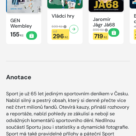
Vládci hry
Jaromír
GEN
Jágr Já68
Wembley
599 Kč
4
899 Kč
od
155
296
719
Kč
Kč
Kč
Anotace
Sport je už 65 let jediným sportovním deníkem v Česku.
Nabízí silný a pestrý obsah, který si denně přečte více
než čtvrt milionů fandů. Otevírá kauzy, přináší rozhovory
a reportáže, nabízí pohledy ze zákulisí a nebojí se
odvážných komentářů sportovního dění. Nedílnou
součástí Sportu jsou i statistiky a dynamické fotografie.
Sport má také pravidelné přílohy a páteční Sport