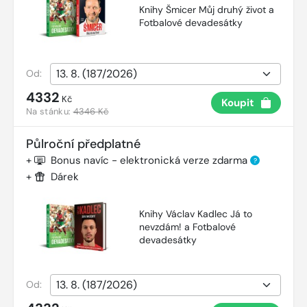
Knihy Šmicer Můj druhý život a
Fotbalové devadesátky
Od:
4332
Kč
Koupit
Na stánku:
4346 Kč
Půlroční předplatné
+
Bonus navíc - elektronická verze zdarma
?
+
Dárek
Knihy Václav Kadlec Já to
nevzdám! a Fotbalové
devadesátky
Od: