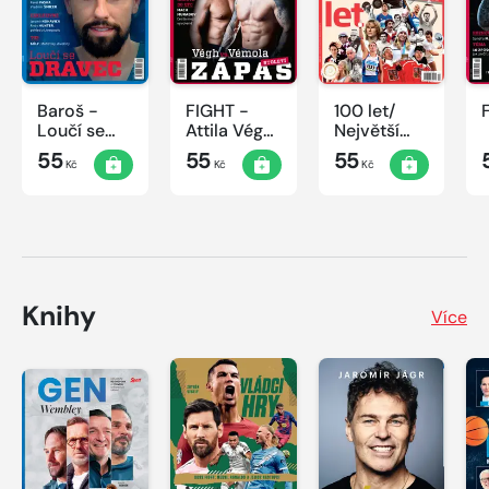
Baroš -
FIGHT -
100 let/
Loučí se
Attila Végh
Největší
dravec
vs. Karlos
okamžiky
55
55
55
Kč
Kč
Kč
Vémola
českého
sportu
Knihy
Více