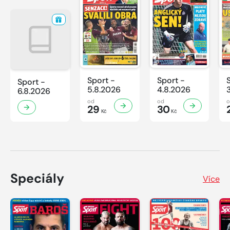
Sport -
Sport -
Sport -
5.8.2026
4.8.2026
6.8.2026
od
od
29
30
Kč
Kč
Speciály
Více