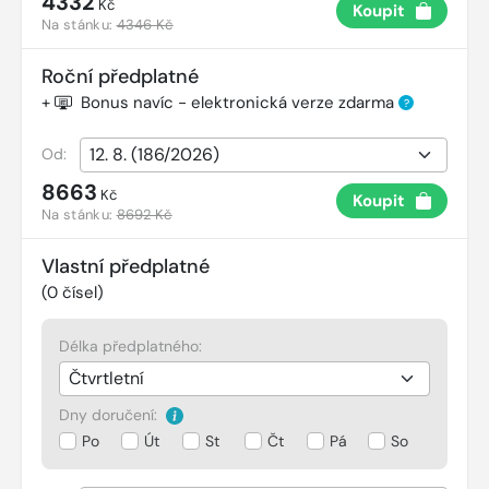
4332
Kč
Koupit
Na stánku:
4346 Kč
Roční předplatné
+
Bonus navíc - elektronická verze zdarma
?
Od:
8663
Kč
Koupit
Na stánku:
8692 Kč
Vlastní předplatné
(
0
čísel)
Délka předplatného:
Dny doručení:
Po
Út
St
Čt
Pá
So