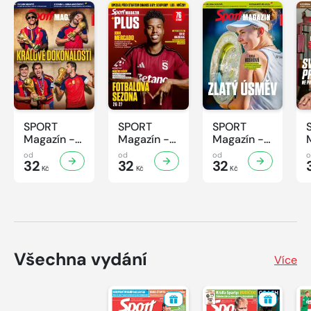
SPORT
SPORT
SPORT
Magazín -
Magazín -
Magazín -
31/2026
30/2026
29/2026
od
od
od
32
32
32
Kč
Kč
Kč
Všechna vydání
Více