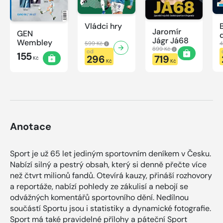
Vládci hry
Jaromír
GEN
Jágr Já68
Wembley
599 Kč
4
899 Kč
od
155
296
719
Kč
Kč
Kč
Anotace
Sport je už 65 let jediným sportovním deníkem v Česku.
Nabízí silný a pestrý obsah, který si denně přečte více
než čtvrt milionů fandů. Otevírá kauzy, přináší rozhovory
a reportáže, nabízí pohledy ze zákulisí a nebojí se
odvážných komentářů sportovního dění. Nedílnou
součástí Sportu jsou i statistiky a dynamické fotografie.
Sport má také pravidelné přílohy a páteční Sport