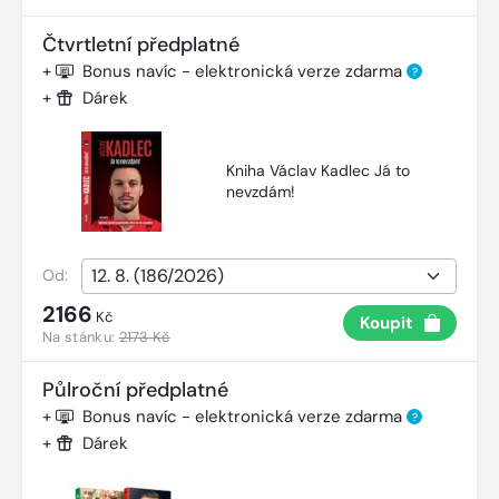
Čtvrtletní předplatné
+
Bonus navíc - elektronická verze zdarma
?
+
Dárek
Kniha Václav Kadlec Já to
nevzdám!
Od:
2166
Kč
Koupit
Na stánku:
2173 Kč
Půlroční předplatné
+
Bonus navíc - elektronická verze zdarma
?
+
Dárek