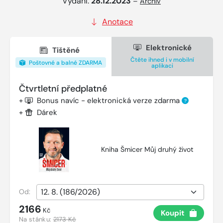
Vydání:
28.12.2023
–
Archiv
Anotace
Elektronické
Tištěné
Čtěte ihned i v mobilní
Poštovné a balné ZDARMA
aplikaci
Čtvrtletní předplatné
+
Bonus navíc - elektronická verze zdarma
?
+
Dárek
Kniha Šmicer Můj druhý život
Od:
2166
Kč
Koupit
Na stánku:
2173 Kč