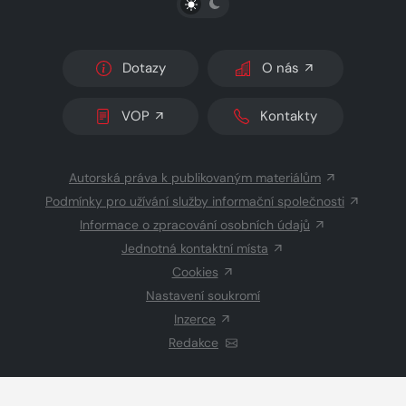
Dotazy
O nás
VOP
Kontakty
Autorská práva k publikovaným materiálům
Podmínky pro užívání služby informační společnosti
Informace o zpracování osobních údajů
Jednotná kontaktní místa
Cookies
Nastavení soukromí
Inzerce
Redakce