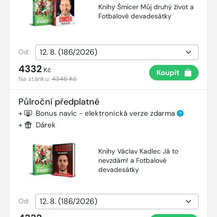
Knihy Šmicer Můj druhý život a
Fotbalové devadesátky
Od:
4332
Kč
Koupit
Na stánku:
4346 Kč
Půlroční předplatné
+
Bonus navíc - elektronická verze zdarma
?
+
Dárek
Knihy Václav Kadlec Já to
nevzdám! a Fotbalové
devadesátky
Od: