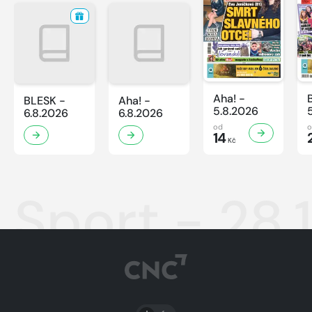
Aha! -
BLESK -
Aha! -
5.8.2026
6.8.2026
6.8.2026
od
14
Kč
Sport - 28.
PŘEPNOUT SVĚTLÝ/TMAVÝ REŽIM