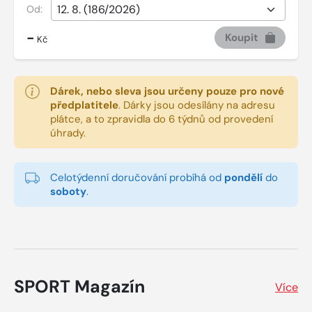
Od:
-
Koupit
Kč
Dárek, nebo sleva jsou určeny pouze pro nové
předplatitele
.
Dárky jsou odesílány na adresu
plátce, a to zpravidla do 6 týdnů od provedení
úhrady.
Celotýdenní doručování probíhá od
pondělí
do
soboty
.
SPORT Magazín
Více