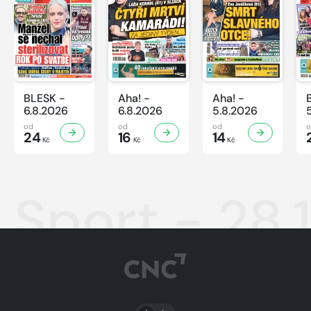
BLESK -
Aha! -
Aha! -
6.8.2026
6.8.2026
5.8.2026
od
od
od
24
16
14
Kč
Kč
Kč
Sport - 28.
PŘEPNOUT SVĚTLÝ/TMAVÝ REŽIM