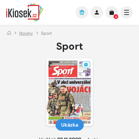
Přejít na hlavní obsah
0
Noviny
Sport
Sport
Ukázka