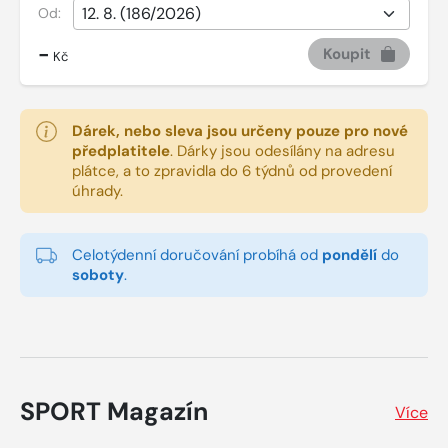
Od:
-
Koupit
Kč
Dárek, nebo sleva jsou určeny pouze pro nové
předplatitele
.
Dárky jsou odesílány na adresu
plátce, a to zpravidla do 6 týdnů od provedení
úhrady.
Celotýdenní doručování probíhá od
pondělí
do
soboty
.
SPORT Magazín
Více