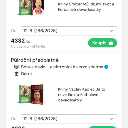
Knihy Šmicer Můj druhý život a
Fotbalové devadesátky
Od:
4332
Kč
Koupit
Na stánku:
4346 Kč
Půlroční předplatné
+
Bonus navíc - elektronická verze zdarma
?
+
Dárek
Knihy Václav Kadlec Já to
nevzdám! a Fotbalové
devadesátky
Od: