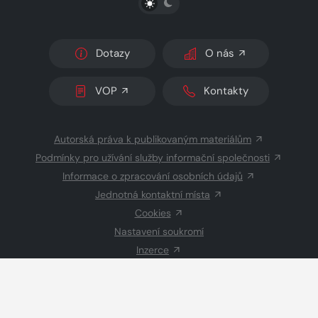
Dotazy
O nás
VOP
Kontakty
Autorská práva k publikovaným materiálům
Podmínky pro užívání služby informační společnosti
Informace o zpracování osobních údajů
Jednotná kontaktní místa
Cookies
Nastavení soukromí
Inzerce
Redakce