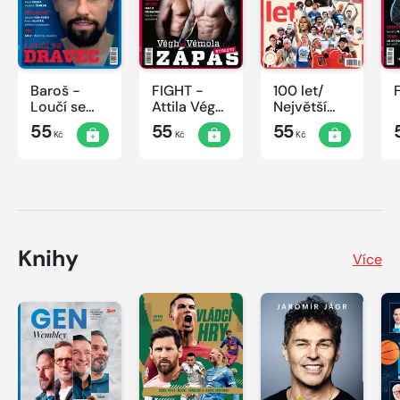
Baroš -
FIGHT -
100 let/
Loučí se
Attila Végh
Největší
dravec
vs. Karlos
okamžiky
55
55
55
Kč
Kč
Kč
Vémola
českého
sportu
Knihy
Více