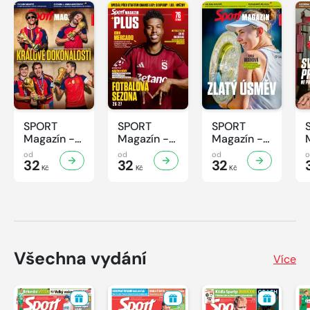
SPORT
SPORT
SPORT
Magazín -
Magazín -
Magazín -
31/2026
30/2026
29/2026
od
od
od
32
32
32
Kč
Kč
Kč
Všechna vydání
Více