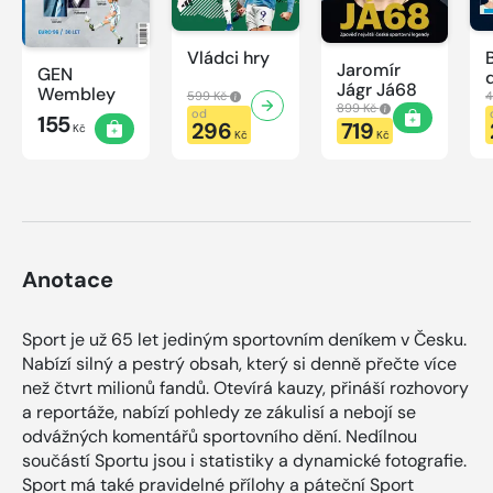
Vládci hry
Jaromír
GEN
Jágr Já68
Wembley
599 Kč
4
899 Kč
od
155
296
719
Kč
Kč
Kč
Anotace
Sport je už 65 let jediným sportovním deníkem v Česku.
Nabízí silný a pestrý obsah, který si denně přečte více
než čtvrt milionů fandů. Otevírá kauzy, přináší rozhovory
a reportáže, nabízí pohledy ze zákulisí a nebojí se
odvážných komentářů sportovního dění. Nedílnou
součástí Sportu jsou i statistiky a dynamické fotografie.
Sport má také pravidelné přílohy a páteční Sport