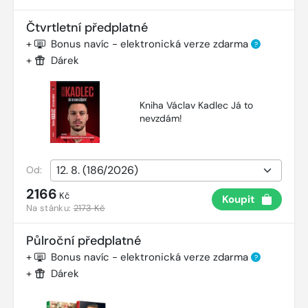
Čtvrtletní předplatné
+
Bonus navíc - elektronická verze zdarma
?
+
Dárek
Kniha Václav Kadlec Já to
nevzdám!
Od:
2166
Kč
Koupit
Na stánku:
2173 Kč
Půlroční předplatné
+
Bonus navíc - elektronická verze zdarma
?
+
Dárek