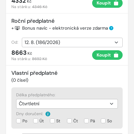
4332
Kč
Koupit
Na stánku:
4346 Kč
Roční předplatné
+
Bonus navíc - elektronická verze zdarma
?
Od:
8663
Kč
Koupit
Na stánku:
8692 Kč
Vlastní předplatné
(
0
čísel)
Délka předplatného:
Dny doručení:
Po
Út
St
Čt
Pá
So