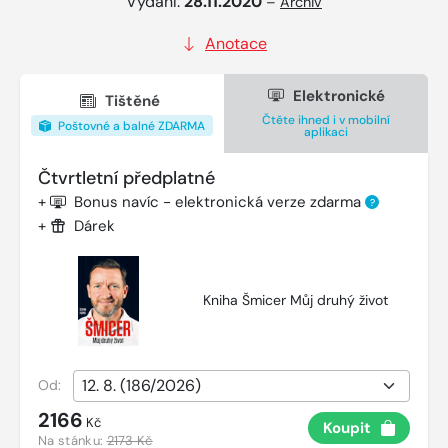
Vydání:
28.11.2020
–
Archiv
Anotace
Elektronické
Tištěné
Čtěte ihned i v mobilní
Poštovné a balné ZDARMA
aplikaci
Čtvrtletní předplatné
+
Bonus navíc - elektronická verze zdarma
?
+
Dárek
Kniha Šmicer Můj druhý život
Od:
2166
Kč
Koupit
Na stánku:
2173 Kč