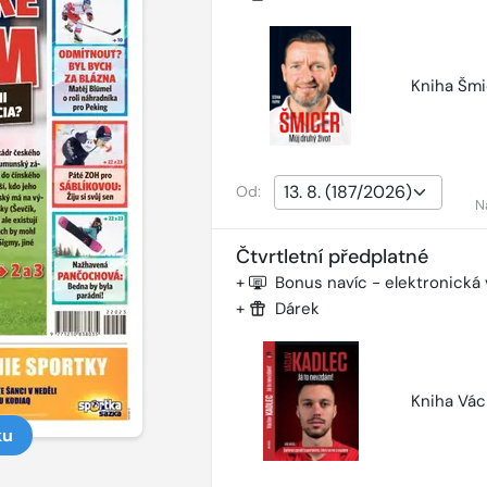
Kniha Šmi
Od:
N
Čtvrtletní předplatné
+
Bonus navíc - elektronická
+
Dárek
Kniha Vác
ku