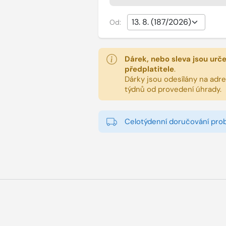
Od:
Dárek, nebo sleva jsou urč
předplatitele
.
Dárky jsou odesílány na adres
týdnů od provedení úhrady.
Celotýdenní doručování pro