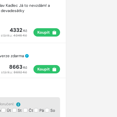
lav Kadlec Já to nevzdám! a
é devadesátky
4332
Kč
Koupit
 stánku:
4346 Kč
 verze zdarma
?
8663
Kč
Koupit
 stánku:
8692 Kč
oručení:
o
Út
St
Čt
Pá
So