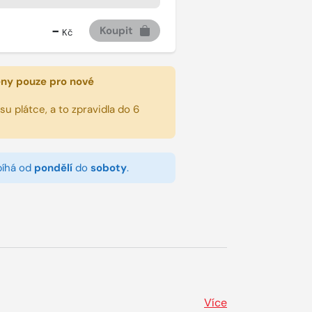
-
Koupit
Kč
eny pouze pro nové
u plátce, a to zpravidla do 6
bíhá od
pondělí
do
soboty
.
Více