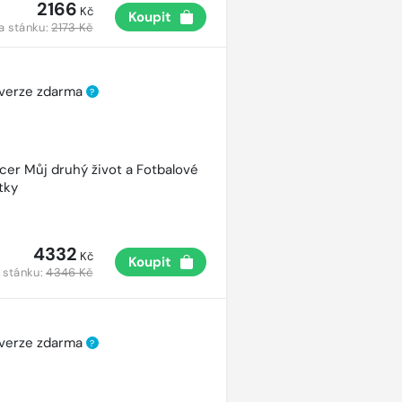
2166
Kč
Koupit
a stánku:
2173 Kč
 verze zdarma
?
cer Můj druhý život a Fotbalové
tky
4332
Kč
Koupit
 stánku:
4346 Kč
 verze zdarma
?