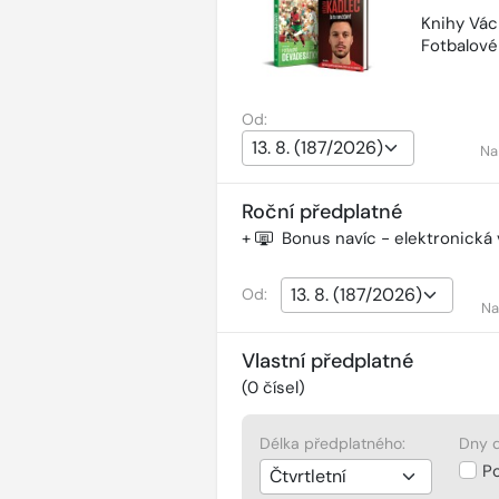
Knihy Vác
Fotbalov
Od:
Na
Roční předplatné
+
Bonus navíc - elektronická
Od:
Na
Vlastní předplatné
(
0
čísel)
Délka předplatného:
Dny d
P