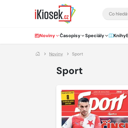
Přejít na hlavní obsah
VYHLEDÁVÁNÍ
Hlavní navigace
Noviny
Časopisy
Speciály
Knihy
Noviny
Sport
Sport