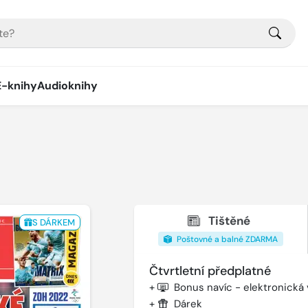
E-knihy
Audioknihy
Tištěné
S DÁRKEM
Poštovné a balné ZDARMA
Čtvrtletní předplatné
+
Bonus navíc - elektronická
+
Dárek