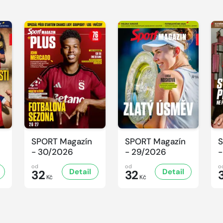
SPORT Magazín
SPORT Magazín
S
- 30/2026
- 29/2026
-
od
od
o
Detail
Detail
32
32
Kč
Kč