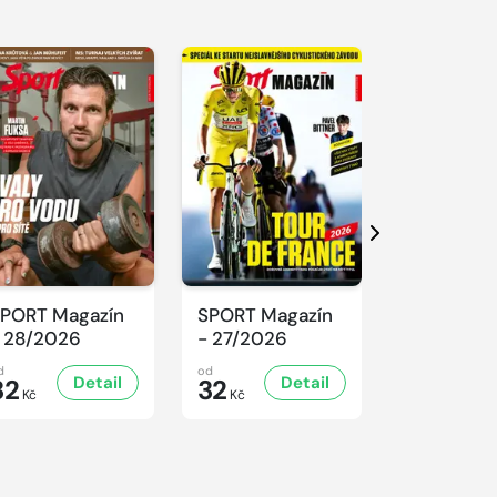
Další
PORT Magazín
SPORT Magazín
SPORT Ma
 28/2026
- 27/2026
- 26/2026
d
od
od
Detail
Detail
D
32
32
32
Kč
Kč
Kč