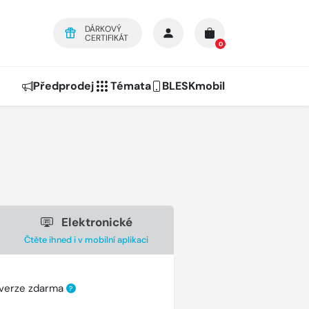
DÁRKOVÝ
CERTIFIKÁT
0
Předprodej
Témata
BLESKmobil
Elektronické
Čtěte ihned i v mobilní aplikaci
 verze zdarma
?