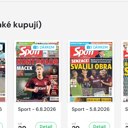
aké kupují)
M
S DÁRKEM
S DÁRKEM
6
Sport - 6.8.2026
Sport - 5.8.2026
S
od
od
o
Detail
Detail