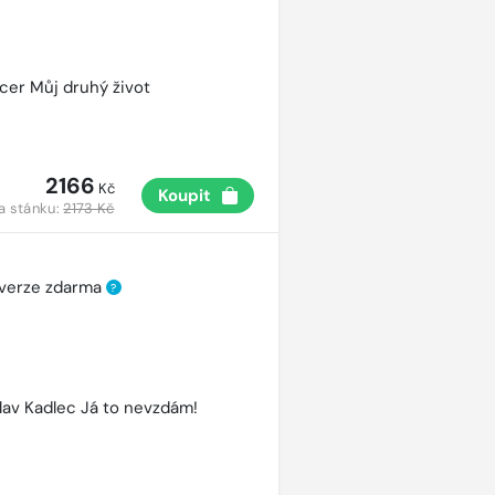
cer Můj druhý život
2166
Kč
Koupit
a stánku:
2173 Kč
 verze zdarma
?
lav Kadlec Já to nevzdám!