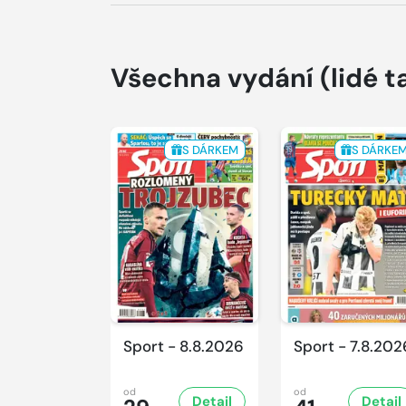
Všechna vydání
(lidé t
S DÁRKEM
S DÁRKE
Sport - 8.8.2026
Sport - 7.8.202
od
od
Detail
Detail