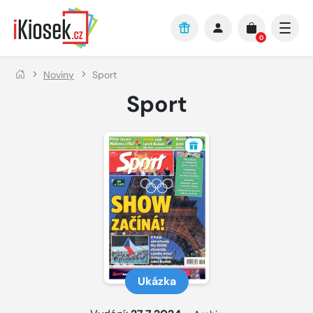
Přejít na hlavní obsah
0
Noviny
Sport
Sport
Ukázka