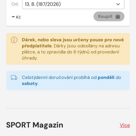
Od:
-
Koupit
Kč
Dárek, nebo sleva jsou určeny pouze pro nové
předplatitele
.
Dárky jsou odesílány na adresu
plátce, a to zpravidla do 6 týdnů od provedení
úhrady.
Celotýdenní doručování probíhá od
pondělí
do
soboty
.
SPORT Magazín
Více