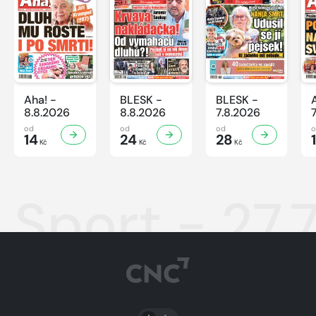
Aha! -
BLESK -
BLESK -
8.8.2026
8.8.2026
7.8.2026
od
od
od
14
24
28
Kč
Kč
Kč
Sport - 27.
PŘEPNOUT SVĚTLÝ/TMAVÝ REŽIM