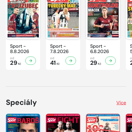
Sport -
Sport -
Sport -
8.8.2026
7.8.2026
6.8.2026
od
od
od
29
41
29
Kč
Kč
Kč
Speciály
Více