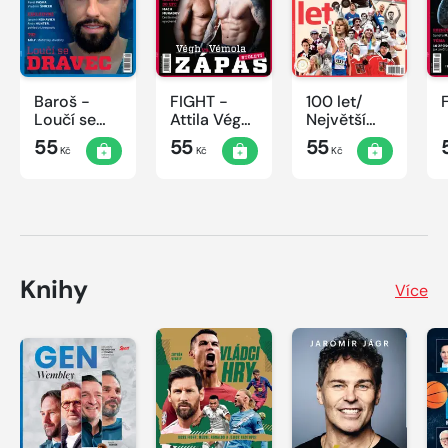
Baroš -
FIGHT -
100 let/
Loučí se
Attila Végh
Největší
dravec
vs. Karlos
okamžiky
55
55
55
Kč
Kč
Kč
Vémola
českého
sportu
Knihy
Více