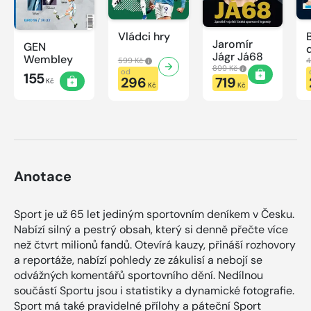
Vládci hry
Jaromír
GEN
Jágr Já68
Wembley
599 Kč
4
899 Kč
od
155
296
719
Kč
Kč
Kč
Anotace
Sport je už 65 let jediným sportovním deníkem v Česku.
Nabízí silný a pestrý obsah, který si denně přečte více
než čtvrt milionů fandů. Otevírá kauzy, přináší rozhovory
a reportáže, nabízí pohledy ze zákulisí a nebojí se
odvážných komentářů sportovního dění. Nedílnou
součástí Sportu jsou i statistiky a dynamické fotografie.
Sport má také pravidelné přílohy a páteční Sport