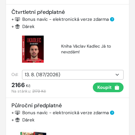
Čtvrtletní předplatné
+
Bonus navíc - elektronická verze zdarma
?
+
Dárek
Kniha Václav Kadlec Já to
nevzdám!
Od:
2166
Kč
Koupit
Na stánku:
2173 Kč
Půlroční předplatné
+
Bonus navíc - elektronická verze zdarma
?
+
Dárek