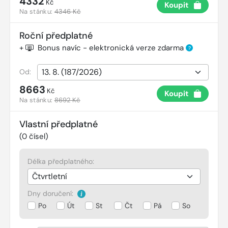
4332
Kč
Koupit
Na stánku:
4346 Kč
Roční předplatné
+
Bonus navíc - elektronická verze zdarma
?
Od:
8663
Kč
Koupit
Na stánku:
8692 Kč
Vlastní předplatné
(
0
čísel)
Délka předplatného:
Dny doručení:
Po
Út
St
Čt
Pá
So