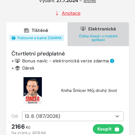
Vydání:
27.7.2024
–
Archiv
Anotace
Elektronické
Tištěné
Čtěte ihned i v mobilní
Poštovné a balné ZDARMA
aplikaci
Čtvrtletní předplatné
+
Bonus navíc - elektronická verze zdarma
?
+
Dárek
Kniha Šmicer Můj druhý život
Od:
2166
Kč
Koupit
Na stánku:
2173 Kč