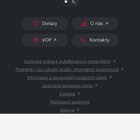
Dotazy
O nás
VOP
Kontakty
Autorská práva k publikovaným materiálům
Podmínky pro užívání služby informační společnosti
Informace o zpracování osobních údajů
Jednotná kontaktní místa
Cookies
Nastavení soukromí
Inzerce
Redakce