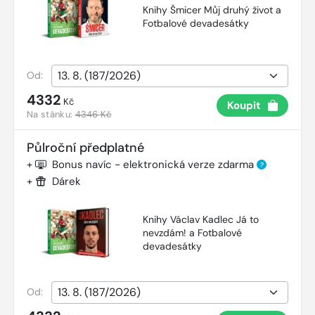
Knihy Šmicer Můj druhý život a
Fotbalové devadesátky
Od:
4332
Kč
Koupit
Na stánku:
4346 Kč
Půlroční předplatné
+
Bonus navíc - elektronická verze zdarma
?
+
Dárek
Knihy Václav Kadlec Já to
nevzdám! a Fotbalové
devadesátky
Od: