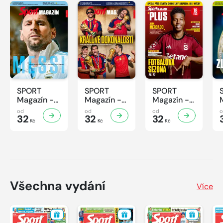
SPORT
SPORT
SPORT
Magazín -
Magazín -
Magazín -
32/2026
31/2026
30/2026
od
od
od
32
32
32
Kč
Kč
Kč
Všechna vydání
Více