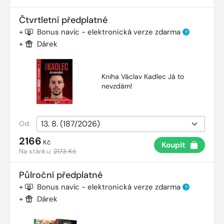
Čtvrtletní předplatné
+
Bonus navíc - elektronická verze zdarma
?
+
Dárek
Kniha Václav Kadlec Já to
nevzdám!
Od:
2166
Kč
Koupit
Na stánku:
2173 Kč
Půlroční předplatné
+
Bonus navíc - elektronická verze zdarma
?
+
Dárek