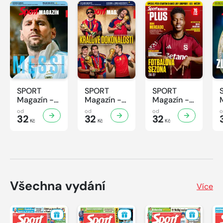
SPORT
SPORT
SPORT
Magazín -
Magazín -
Magazín -
32/2026
31/2026
30/2026
od
od
od
32
32
32
Kč
Kč
Kč
Všechna vydání
Více