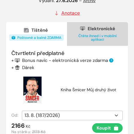
Vydání:
27.6.2026
–
Archiv
Anotace
Elektronické
Tištěné
Čtěte ihned i v mobilní
Poštovné a balné ZDARMA
aplikaci
Čtvrtletní předplatné
+
Bonus navíc - elektronická verze zdarma
?
+
Dárek
Kniha Šmicer Můj druhý život
Od:
2166
Kč
Koupit
Na stánku:
2173 Kč