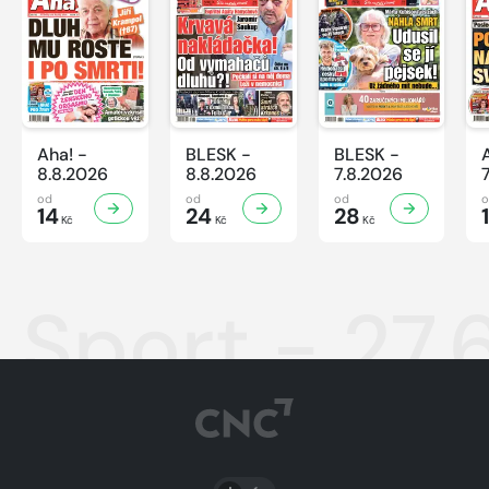
Aha! -
BLESK -
BLESK -
8.8.2026
8.8.2026
7.8.2026
od
od
od
14
24
28
Kč
Kč
Kč
Sport - 27.
PŘEPNOUT SVĚTLÝ/TMAVÝ REŽIM