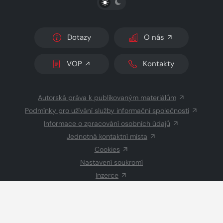
Dotazy
O nás
VOP
Kontakty
Autorská práva k publikovaným materiálům
Podmínky pro užívání služby informační společnosti
Informace o zpracování osobních údajů
Jednotná kontaktní místa
Cookies
Nastavení soukromí
Inzerce
Redakce