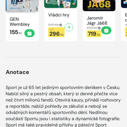
Vládci hry
Jaromír
GEN
Jágr Já68
Wembley
599 Kč
4
899 Kč
od
155
296
719
Kč
Kč
Kč
Anotace
Sport je už 65 let jediným sportovním deníkem v Česku.
Nabízí silný a pestrý obsah, který si denně přečte více
než čtvrt milionů fandů. Otevírá kauzy, přináší rozhovory
a reportáže, nabízí pohledy ze zákulisí a nebojí se
odvážných komentářů sportovního dění. Nedílnou
součástí Sportu jsou i statistiky a dynamické fotografie.
Sport má také pravidelné přílohy a páteční Sport