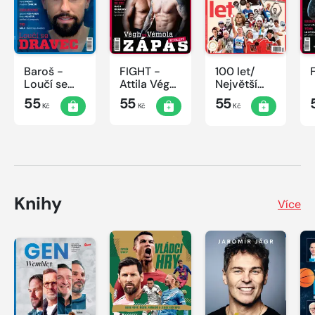
Baroš -
FIGHT -
100 let/
Loučí se
Attila Végh
Největší
dravec
vs. Karlos
okamžiky
55
55
55
Kč
Kč
Kč
Vémola
českého
sportu
Knihy
Více