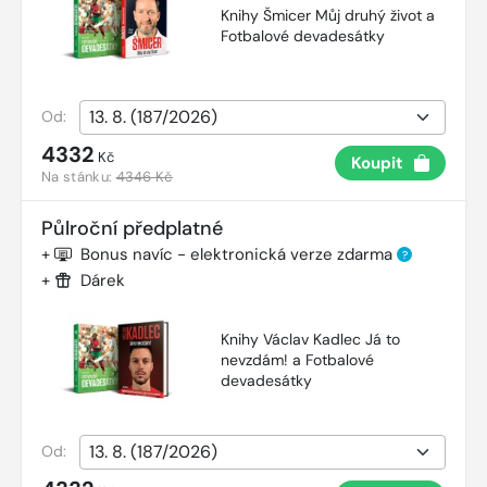
Knihy Šmicer Můj druhý život a
Fotbalové devadesátky
Od:
4332
Kč
Koupit
Na stánku:
4346 Kč
Půlroční předplatné
+
Bonus navíc - elektronická verze zdarma
?
+
Dárek
Knihy Václav Kadlec Já to
nevzdám! a Fotbalové
devadesátky
Od: