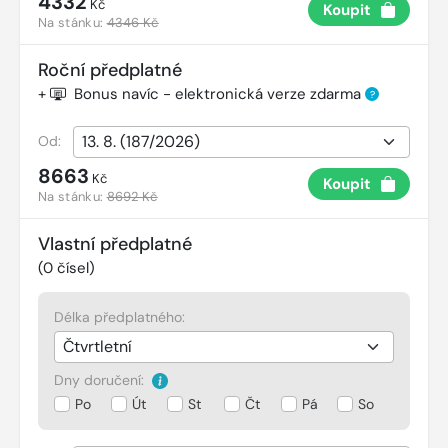
4332
Kč
Koupit
Na stánku:
4346 Kč
Roční předplatné
+
Bonus navíc - elektronická verze zdarma
?
Od:
8663
Kč
Koupit
Na stánku:
8692 Kč
Vlastní předplatné
(
0
čísel)
Délka předplatného:
Dny doručení:
Po
Út
St
Čt
Pá
So