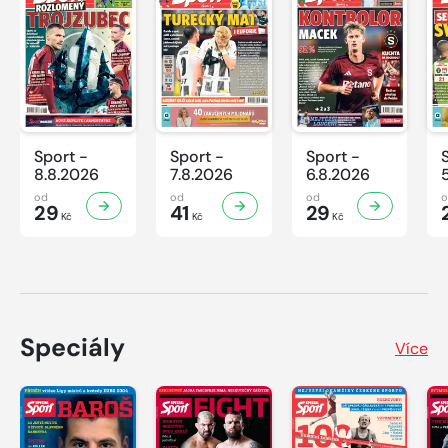
Sport -
Sport -
Sport -
8.8.2026
7.8.2026
6.8.2026
od
od
od
29
41
29
Kč
Kč
Kč
Speciály
Více