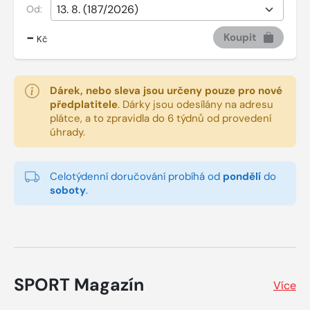
Od:
-
Koupit
Kč
Dárek, nebo sleva jsou určeny pouze pro nové
předplatitele
.
Dárky jsou odesílány na adresu
plátce, a to zpravidla do 6 týdnů od provedení
úhrady.
Celotýdenní doručování probíhá od
pondělí
do
soboty
.
SPORT Magazín
Více