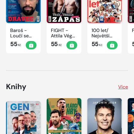
Baroš -
FIGHT -
100 let/
Loučí se
Attila Végh
Největší
dravec
vs. Karlos
okamžiky
55
55
55
Kč
Kč
Kč
Vémola
českého
sportu
Knihy
Více