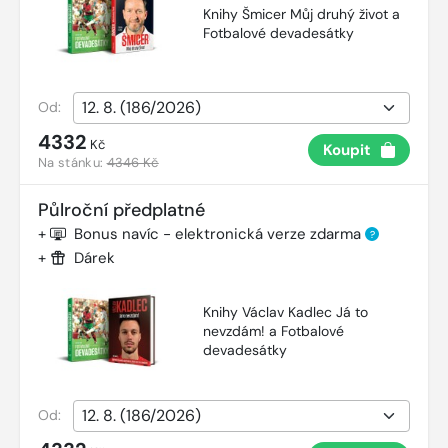
Knihy Šmicer Můj druhý život a
Fotbalové devadesátky
Od:
4332
Kč
Koupit
Na stánku:
4346 Kč
Půlroční předplatné
+
Bonus navíc - elektronická verze zdarma
?
+
Dárek
Knihy Václav Kadlec Já to
nevzdám! a Fotbalové
devadesátky
Od: