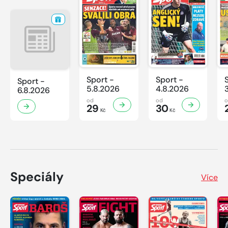
Sport -
Sport -
Sport -
5.8.2026
4.8.2026
6.8.2026
od
od
29
30
Kč
Kč
Speciály
Více