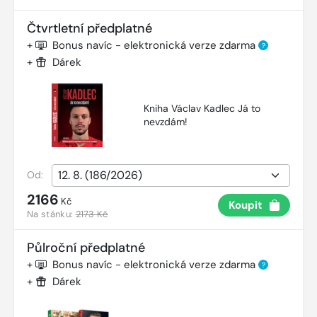
Čtvrtletní předplatné
+
Bonus navíc - elektronická verze zdarma
?
+
Dárek
Kniha Václav Kadlec Já to
nevzdám!
Od:
2166
Kč
Koupit
Na stánku:
2173 Kč
Půlroční předplatné
+
Bonus navíc - elektronická verze zdarma
?
+
Dárek