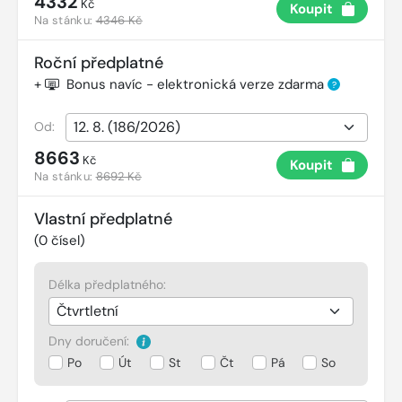
4332
Kč
Koupit
Na stánku:
4346 Kč
Roční předplatné
+
Bonus navíc - elektronická verze zdarma
?
Od:
8663
Kč
Koupit
Na stánku:
8692 Kč
Vlastní předplatné
(
0
čísel)
Délka předplatného:
Dny doručení:
Po
Út
St
Čt
Pá
So