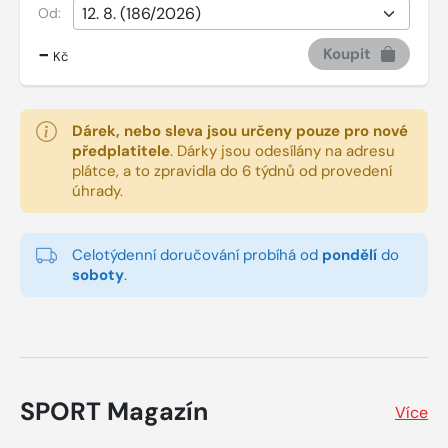
Od:
-
Koupit
Kč
Dárek, nebo sleva jsou určeny pouze pro nové
předplatitele
.
Dárky jsou odesílány na adresu
plátce, a to zpravidla do 6 týdnů od provedení
úhrady.
Celotýdenní doručování probíhá od
pondělí
do
soboty
.
SPORT Magazín
Více