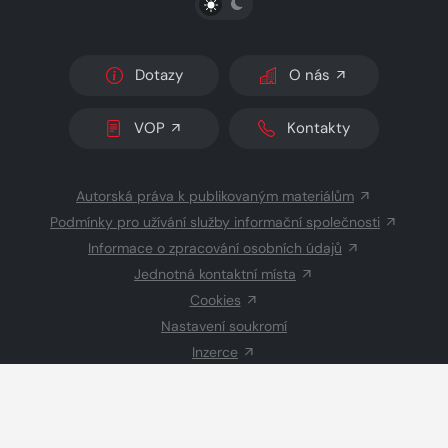
Dotazy
O nás
VOP
Kontakty
Autorská práva k publikovaným materiálům
Podmínky pro užívání služby informační společnosti
Informace o zpracování osobních údajů
Jednotná kontaktní místa
Cookies
Nastavení soukromí
Inzerce
Redakce