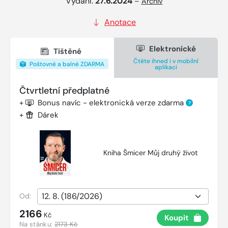
Vydání:
27.6.2024
–
Archiv
Anotace
Elektronické
Tištěné
Čtěte ihned i v mobilní
Poštovné a balné ZDARMA
aplikaci
Čtvrtletní předplatné
+
Bonus navíc - elektronická verze zdarma
?
+
Dárek
Kniha Šmicer Můj druhý život
Od:
2166
Kč
Koupit
Na stánku:
2173 Kč