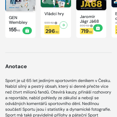
Vládci hry
Jaromír
GEN
Jágr Já68
Wembley
599 Kč
4
899 Kč
od
155
296
719
Kč
Kč
Kč
Anotace
Sport je už 65 let jediným sportovním deníkem v Česku.
Nabízí silný a pestrý obsah, který si denně přečte více
než čtvrt milionů fandů. Otevírá kauzy, přináší rozhovory
a reportáže, nabízí pohledy ze zákulisí a nebojí se
odvážných komentářů sportovního dění. Nedílnou
součástí Sportu jsou i statistiky a dynamické fotografie.
Sport má také pravidelné přílohy a páteční Sport