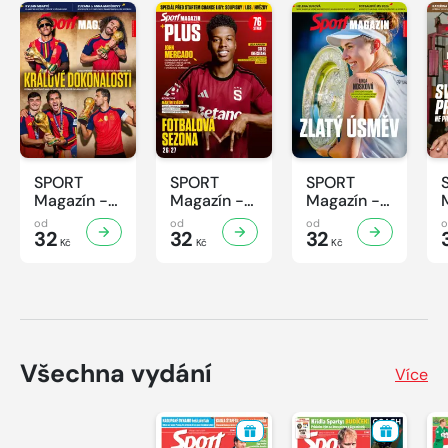
SPORT
SPORT
SPORT
Magazín -
Magazín -
Magazín -
31/2026
30/2026
29/2026
od
od
od
32
32
32
Kč
Kč
Kč
Všechna vydání
Více