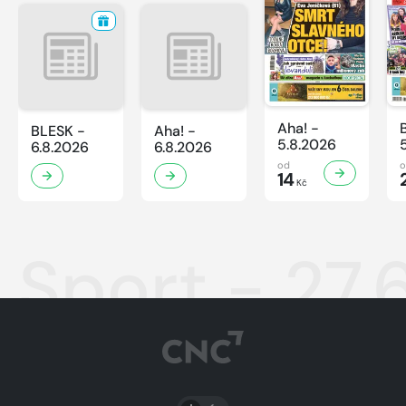
Aha! -
BLESK -
Aha! -
5.8.2026
6.8.2026
6.8.2026
od
14
Kč
Sport - 27.
PŘEPNOUT SVĚTLÝ/TMAVÝ REŽIM