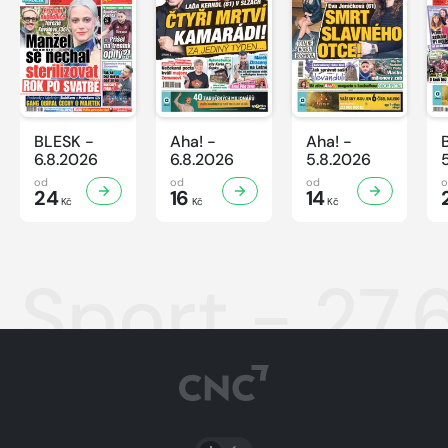
BLESK -
Aha! -
Aha! -
6.8.2026
6.8.2026
5.8.2026
od
od
od
24
16
14
Kč
Kč
Kč
Sport - 27.
PŘEPNOUT SVĚTLÝ/TMAVÝ REŽIM