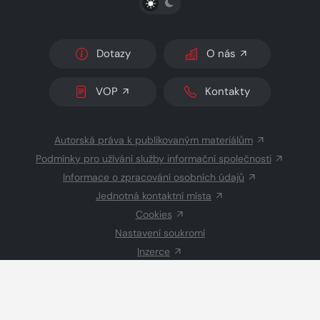
Dotazy
O nás
VOP
Kontakty
Autorská práva k publikovaným materiálům
Podmínky pro užívání služby informační společnosti
Informace o zpracování osobních údajů
Jednotná kontaktní místa
Cookies
Nastavení soukromí
Inzerce
Redakce