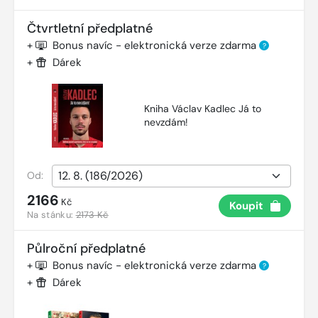
Čtvrtletní předplatné
+
Bonus navíc - elektronická verze zdarma
?
+
Dárek
Kniha Václav Kadlec Já to
nevzdám!
Od:
2166
Kč
Koupit
Na stánku:
2173 Kč
Půlroční předplatné
+
Bonus navíc - elektronická verze zdarma
?
+
Dárek