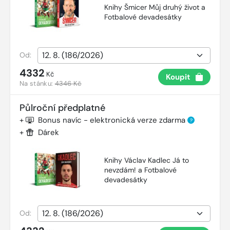
Knihy Šmicer Můj druhý život a
Fotbalové devadesátky
Od:
4332
Kč
Koupit
Na stánku:
4346 Kč
Půlroční předplatné
+
Bonus navíc - elektronická verze zdarma
?
+
Dárek
Knihy Václav Kadlec Já to
nevzdám! a Fotbalové
devadesátky
Od: