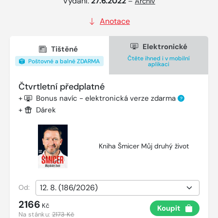
Vydání:
27.6.2022
–
Archiv
Anotace
Elektronické
Tištěné
Čtěte ihned i v mobilní
Poštovné a balné ZDARMA
aplikaci
Čtvrtletní předplatné
+
Bonus navíc - elektronická verze zdarma
?
+
Dárek
Kniha Šmicer Můj druhý život
Od:
2166
Kč
Koupit
Na stánku:
2173 Kč