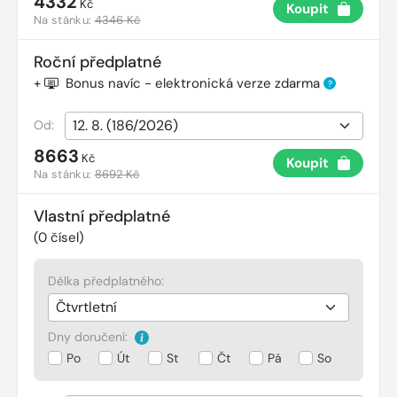
4332
Kč
Koupit
Na stánku:
4346 Kč
Roční předplatné
+
Bonus navíc - elektronická verze zdarma
?
Od:
8663
Kč
Koupit
Na stánku:
8692 Kč
Vlastní předplatné
(
0
čísel)
Délka předplatného:
Dny doručení:
Po
Út
St
Čt
Pá
So