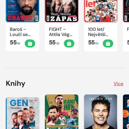
Baroš -
FIGHT -
100 let/
Loučí se
Attila Végh
Největší
dravec
vs. Karlos
okamžiky
55
55
55
Kč
Kč
Kč
Vémola
českého
sportu
Knihy
Více