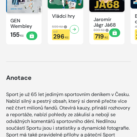
Vládci hry
Jaromír
GEN
Jágr Já68
Wembley
599 Kč
4
899 Kč
od
155
296
719
Kč
Kč
Kč
Anotace
Sport je už 65 let jediným sportovním deníkem v Česku.
Nabízí silný a pestrý obsah, který si denně přečte více
než čtvrt milionů fandů. Otevírá kauzy, přináší rozhovory
a reportáže, nabízí pohledy ze zákulisí a nebojí se
odvážných komentářů sportovního dění. Nedílnou
součástí Sportu jsou i statistiky a dynamické fotografie.
Sport má také pravidelné přílohy a páteční Sport