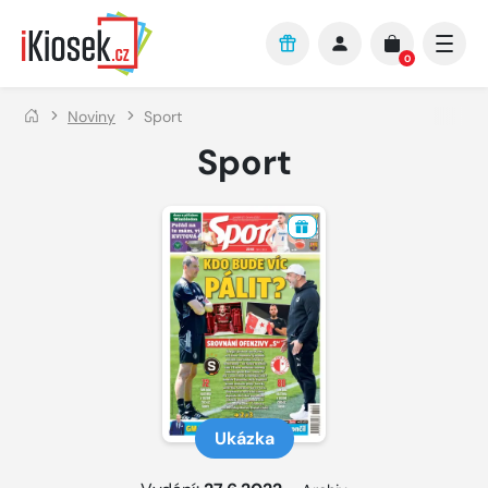
Přejít na hlavní obsah
0
Noviny
Sport
Sport
Ukázka