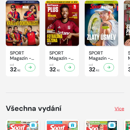
SPORT
SPORT
SPORT
Magazín -
Magazín -
Magazín -
31/2026
30/2026
29/2026
od
od
od
32
32
32
Kč
Kč
Kč
Všechna vydání
Více