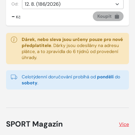
Od:
-
Koupit
Kč
Dárek, nebo sleva jsou určeny pouze pro nové
předplatitele
.
Dárky jsou odesílány na adresu
plátce, a to zpravidla do 6 týdnů od provedení
úhrady.
Celotýdenní doručování probíhá od
pondělí
do
soboty
.
SPORT Magazín
Více