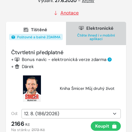
Vydání:
27.6.2020
–
Archiv
Anotace
Elektronické
Tištěné
Čtěte ihned i v mobilní
Poštovné a balné ZDARMA
aplikaci
Čtvrtletní předplatné
+
Bonus navíc - elektronická verze zdarma
?
+
Dárek
Kniha Šmicer Můj druhý život
Od:
2166
Kč
Koupit
Na stánku:
2173 Kč