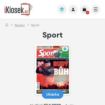
Přejít na hlavní obsah
0
Noviny
Sport
Sport
Ukázka