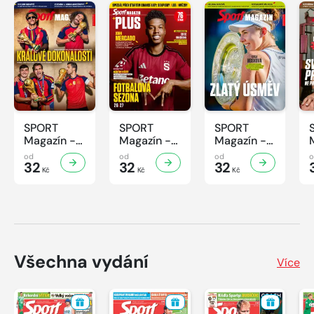
SPORT
SPORT
SPORT
Magazín -
Magazín -
Magazín -
31/2026
30/2026
29/2026
od
od
od
32
32
32
Kč
Kč
Kč
Všechna vydání
Více