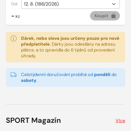
Od:
-
Koupit
Kč
Dárek, nebo sleva jsou určeny pouze pro nové
předplatitele
.
Dárky jsou odesílány na adresu
plátce, a to zpravidla do 6 týdnů od provedení
úhrady.
Celotýdenní doručování probíhá od
pondělí
do
soboty
.
SPORT Magazín
Více