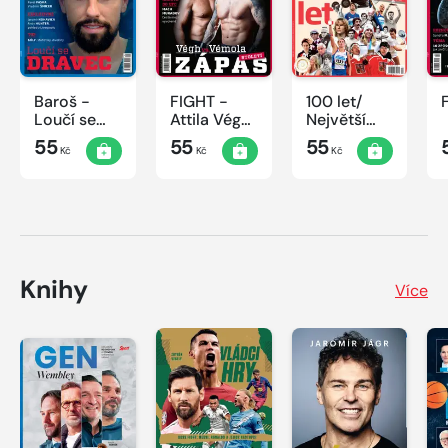
Baroš -
FIGHT -
100 let/
Loučí se
Attila Végh
Největší
dravec
vs. Karlos
okamžiky
55
55
55
Kč
Kč
Kč
Vémola
českého
sportu
Knihy
Více