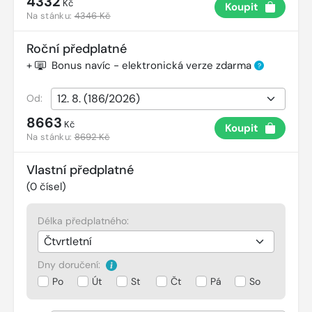
4332
Kč
Koupit
Na stánku:
4346 Kč
Roční předplatné
+
Bonus navíc - elektronická verze zdarma
?
Od:
8663
Kč
Koupit
Na stánku:
8692 Kč
Vlastní předplatné
(
0
čísel)
Délka předplatného:
Dny doručení:
Po
Út
St
Čt
Pá
So