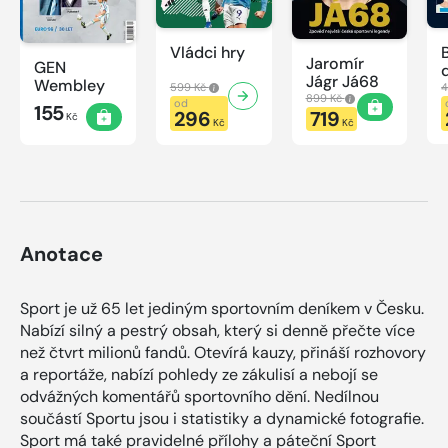
Vládci hry
Jaromír
GEN
Jágr Já68
Wembley
599 Kč
4
899 Kč
od
155
296
719
Kč
Kč
Kč
Anotace
Sport je už 65 let jediným sportovním deníkem v Česku.
Nabízí silný a pestrý obsah, který si denně přečte více
než čtvrt milionů fandů. Otevírá kauzy, přináší rozhovory
a reportáže, nabízí pohledy ze zákulisí a nebojí se
odvážných komentářů sportovního dění. Nedílnou
součástí Sportu jsou i statistiky a dynamické fotografie.
Sport má také pravidelné přílohy a páteční Sport