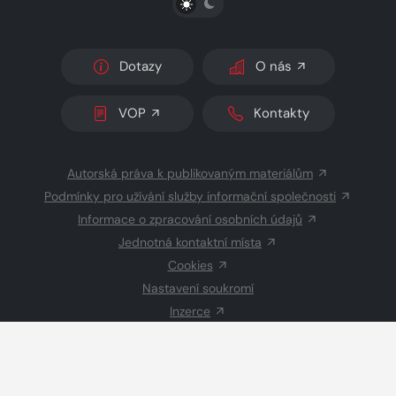
Dotazy
O nás
VOP
Kontakty
Autorská práva k publikovaným materiálům
Podmínky pro užívání služby informační společnosti
Informace o zpracování osobních údajů
Jednotná kontaktní místa
Cookies
Nastavení soukromí
Inzerce
Redakce