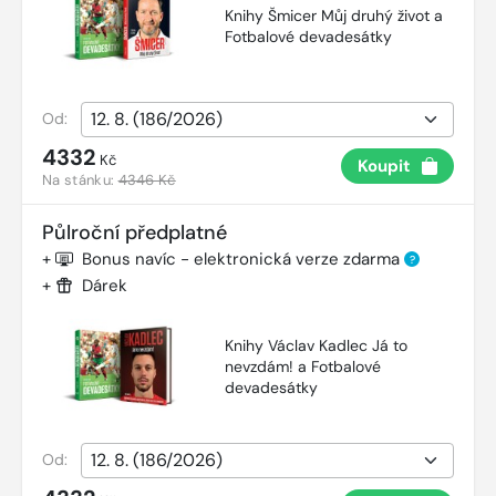
Knihy Šmicer Můj druhý život a
Fotbalové devadesátky
Od:
4332
Kč
Koupit
Na stánku:
4346 Kč
Půlroční předplatné
+
Bonus navíc - elektronická verze zdarma
?
+
Dárek
Knihy Václav Kadlec Já to
nevzdám! a Fotbalové
devadesátky
Od: