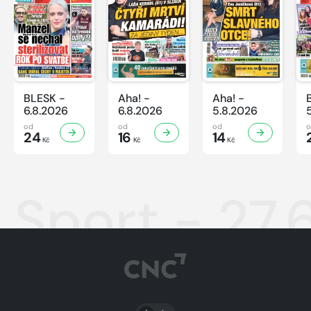
BLESK -
Aha! -
Aha! -
6.8.2026
6.8.2026
5.8.2026
od
od
od
24
16
14
Kč
Kč
Kč
Sport - 27.
PŘEPNOUT SVĚTLÝ/TMAVÝ REŽIM