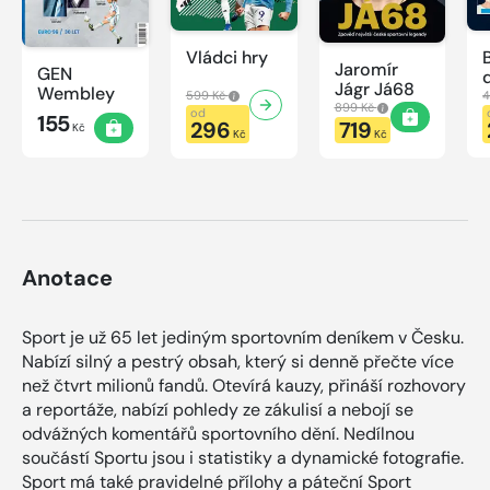
Vládci hry
Jaromír
GEN
Jágr Já68
Wembley
599 Kč
4
899 Kč
od
155
296
719
Kč
Kč
Kč
Anotace
Sport je už 65 let jediným sportovním deníkem v Česku.
Nabízí silný a pestrý obsah, který si denně přečte více
než čtvrt milionů fandů. Otevírá kauzy, přináší rozhovory
a reportáže, nabízí pohledy ze zákulisí a nebojí se
odvážných komentářů sportovního dění. Nedílnou
součástí Sportu jsou i statistiky a dynamické fotografie.
Sport má také pravidelné přílohy a páteční Sport