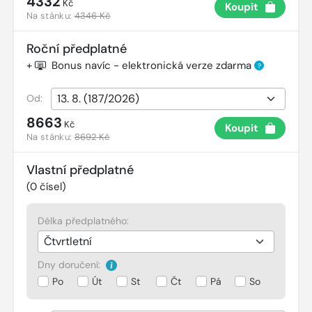
4332
Kč
Koupit
Na stánku:
4346 Kč
Roční předplatné
+
Bonus navíc - elektronická verze zdarma
?
Od:
8663
Kč
Koupit
Na stánku:
8692 Kč
Vlastní předplatné
(
0
čísel)
Délka předplatného:
Dny doručení:
Po
Út
St
Čt
Pá
So