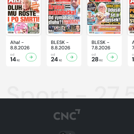
Aha! -
BLESK -
BLESK -
8.8.2026
8.8.2026
7.8.2026
od
od
od
14
24
28
Kč
Kč
Kč
Sport - 27.
PŘEPNOUT SVĚTLÝ/TMAVÝ REŽIM