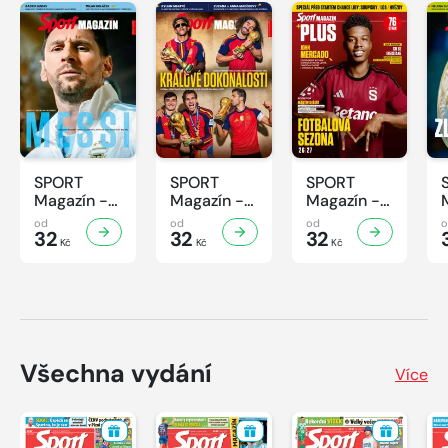
SPORT
SPORT
SPORT
Magazín -
Magazín -
Magazín -
32/2026
31/2026
30/2026
od
od
od
32
32
32
Kč
Kč
Kč
Všechna vydání
Více