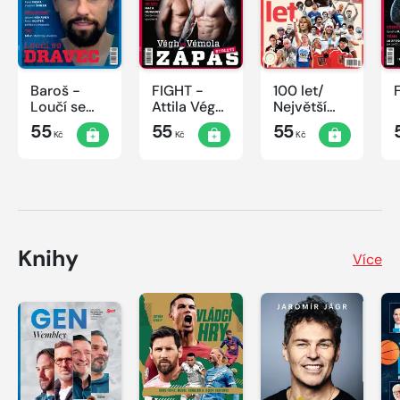
Baroš -
FIGHT -
100 let/
Loučí se
Attila Végh
Největší
dravec
vs. Karlos
okamžiky
55
55
55
Kč
Kč
Kč
Vémola
českého
sportu
Knihy
Více