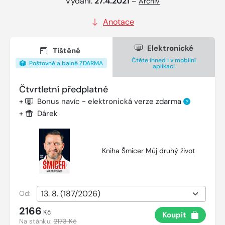
Vydání:
27.4.2021
–
Archiv
Anotace
Elektronické
Tištěné
Čtěte ihned i v mobilní
Poštovné a balné ZDARMA
aplikaci
Čtvrtletní předplatné
+
Bonus navíc - elektronická verze zdarma
?
+
Dárek
Kniha Šmicer Můj druhý život
Od:
2166
Kč
Koupit
Na stánku:
2173 Kč