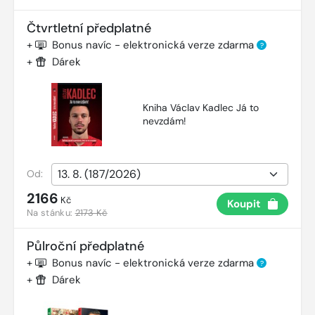
Čtvrtletní předplatné
+
Bonus navíc - elektronická verze zdarma
?
+
Dárek
Kniha Václav Kadlec Já to
nevzdám!
Od:
2166
Kč
Koupit
Na stánku:
2173 Kč
Půlroční předplatné
+
Bonus navíc - elektronická verze zdarma
?
+
Dárek