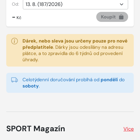
Od:
-
Koupit
Kč
Dárek, nebo sleva jsou určeny pouze pro nové
předplatitele
.
Dárky jsou odesílány na adresu
plátce, a to zpravidla do 6 týdnů od provedení
úhrady.
Celotýdenní doručování probíhá od
pondělí
do
soboty
.
SPORT Magazín
Více