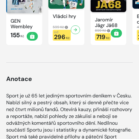
Vládci hry
Jaromír
GEN
Jágr Já68
Wembley
599 Kč
4
899 Kč
od
155
296
719
Kč
Kč
Kč
Anotace
Sport je už 65 let jediným sportovním deníkem v Česku.
Nabízí silný a pestrý obsah, který si denně přečte více
než čtvrt milionů fandů. Otevírá kauzy, přináší rozhovory
a reportáže, nabízí pohledy ze zákulisí a nebojí se
odvážných komentářů sportovního dění. Nedílnou
součástí Sportu jsou i statistiky a dynamické fotografie.
Sport má také pravidelné přílohy a páteční Sport