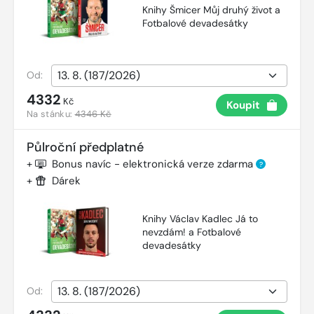
Knihy Šmicer Můj druhý život a
Fotbalové devadesátky
Od:
4332
Kč
Koupit
Na stánku:
4346 Kč
Půlroční předplatné
+
Bonus navíc - elektronická verze zdarma
?
+
Dárek
Knihy Václav Kadlec Já to
nevzdám! a Fotbalové
devadesátky
Od: