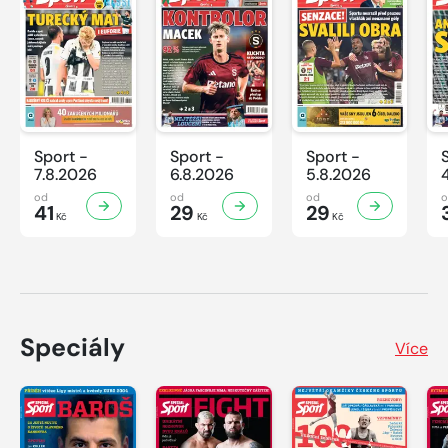
Sport -
Sport -
Sport -
7.8.2026
6.8.2026
5.8.2026
od
od
od
41
29
29
Kč
Kč
Kč
Speciály
Více