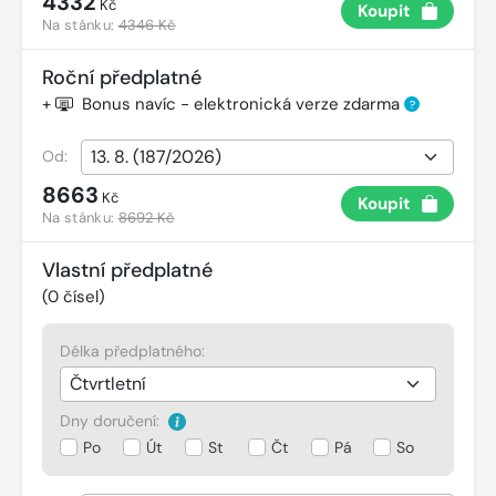
4332
Kč
Koupit
Na stánku:
4346 Kč
Roční předplatné
+
Bonus navíc - elektronická verze zdarma
?
Od:
8663
Kč
Koupit
Na stánku:
8692 Kč
Vlastní předplatné
(
0
čísel)
Délka předplatného:
Dny doručení:
Po
Út
St
Čt
Pá
So