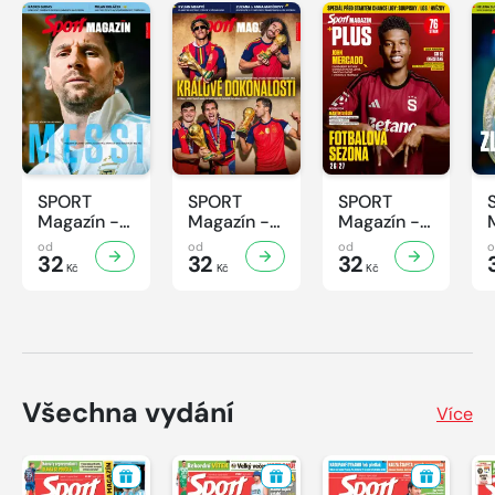
SPORT
SPORT
SPORT
Magazín -
Magazín -
Magazín -
32/2026
31/2026
30/2026
od
od
od
32
32
32
Kč
Kč
Kč
Všechna vydání
Více