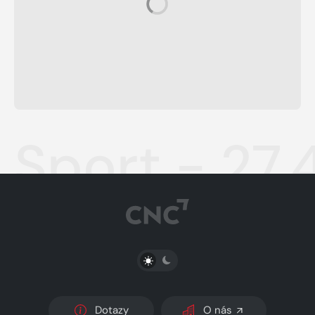
BLESK -
Aha! -
BLESK -
7.8.2026
7.8.2026
6.8.2026
od
od
od
28
14
24
Kč
Kč
Kč
Sport - 27.
PŘEPNOUT SVĚTLÝ/TMAVÝ REŽIM