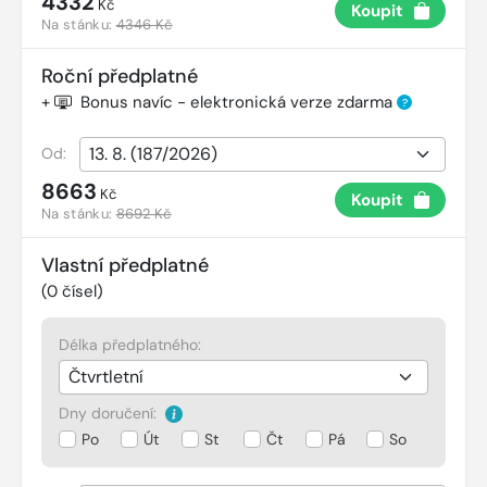
4332
Kč
Koupit
Na stánku:
4346 Kč
Roční předplatné
+
Bonus navíc - elektronická verze zdarma
?
Od:
8663
Kč
Koupit
Na stánku:
8692 Kč
Vlastní předplatné
(
0
čísel)
Délka předplatného:
Dny doručení:
Po
Út
St
Čt
Pá
So