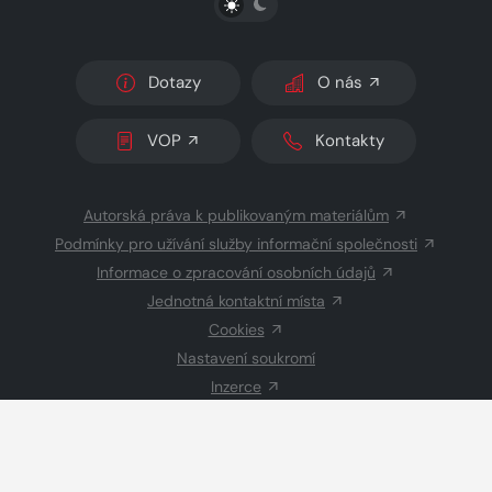
Dotazy
O nás
VOP
Kontakty
Autorská práva k publikovaným materiálům
Podmínky pro užívání služby informační společnosti
Informace o zpracování osobních údajů
Jednotná kontaktní místa
Cookies
Nastavení soukromí
Inzerce
Redakce