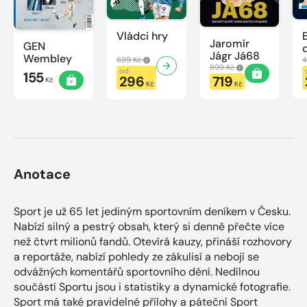
Vládci hry
Jaromír
GEN
Jágr Já68
Wembley
599 Kč
4
899 Kč
od
155
296
719
Kč
Kč
Kč
Anotace
Sport je už 65 let jediným sportovním deníkem v Česku.
Nabízí silný a pestrý obsah, který si denně přečte více
než čtvrt milionů fandů. Otevírá kauzy, přináší rozhovory
a reportáže, nabízí pohledy ze zákulisí a nebojí se
odvážných komentářů sportovního dění. Nedílnou
součástí Sportu jsou i statistiky a dynamické fotografie.
Sport má také pravidelné přílohy a páteční Sport