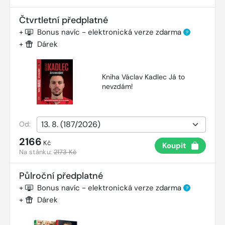
Čtvrtletní předplatné
+
Bonus navíc - elektronická verze zdarma
?
+
Dárek
Kniha Václav Kadlec Já to
nevzdám!
Od:
2166
Kč
Koupit
Na stánku:
2173 Kč
Půlroční předplatné
+
Bonus navíc - elektronická verze zdarma
?
+
Dárek