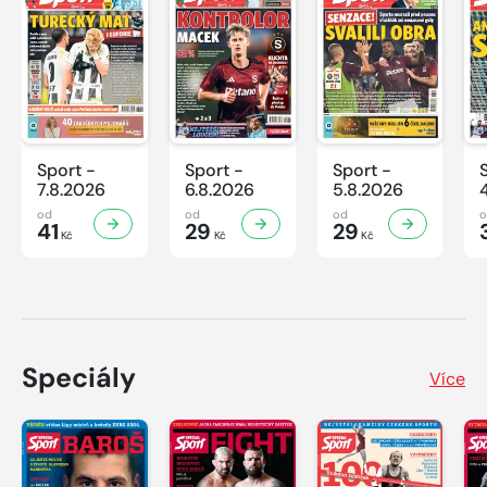
Sport -
Sport -
Sport -
7.8.2026
6.8.2026
5.8.2026
od
od
od
41
29
29
Kč
Kč
Kč
Speciály
Více