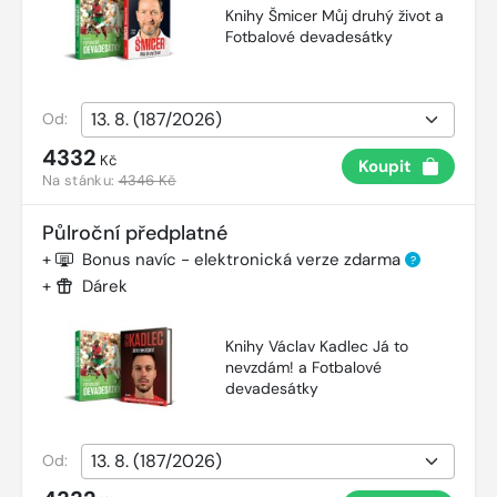
Knihy Šmicer Můj druhý život a
Fotbalové devadesátky
Od:
4332
Kč
Koupit
Na stánku:
4346 Kč
Půlroční předplatné
+
Bonus navíc - elektronická verze zdarma
?
+
Dárek
Knihy Václav Kadlec Já to
nevzdám! a Fotbalové
devadesátky
Od: