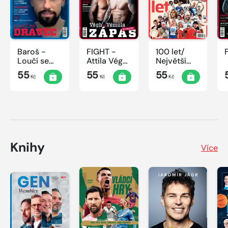
Baroš -
FIGHT -
100 let/
Loučí se
Attila Végh
Největší
dravec
vs. Karlos
okamžiky
55
55
55
Kč
Kč
Kč
Vémola
českého
sportu
Knihy
Více