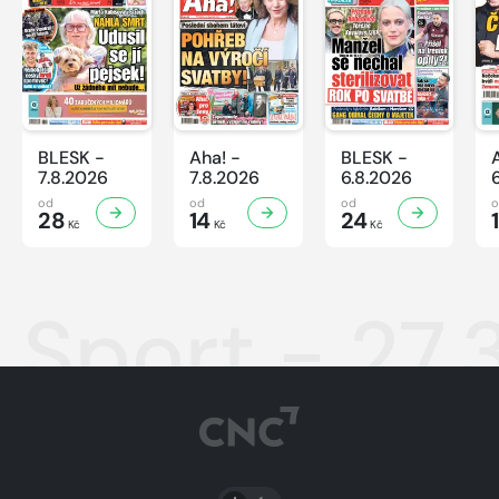
BLESK -
Aha! -
BLESK -
7.8.2026
7.8.2026
6.8.2026
od
od
od
28
14
24
Kč
Kč
Kč
Sport - 27.
PŘEPNOUT SVĚTLÝ/TMAVÝ REŽIM