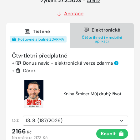
Vydání:
27.3.2023
–
Archiv
Anotace
Elektronické
Tištěné
Čtěte ihned i v mobilní
Poštovné a balné ZDARMA
aplikaci
Čtvrtletní předplatné
+
Bonus navíc - elektronická verze zdarma
?
+
Dárek
Kniha Šmicer Můj druhý život
Od:
2166
Kč
Koupit
Na stánku:
2173 Kč