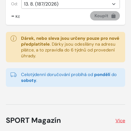
Od:
-
Koupit
Kč
Dárek, nebo sleva jsou určeny pouze pro nové
předplatitele
.
Dárky jsou odesílány na adresu
plátce, a to zpravidla do 6 týdnů od provedení
úhrady.
Celotýdenní doručování probíhá od
pondělí
do
soboty
.
SPORT Magazín
Více