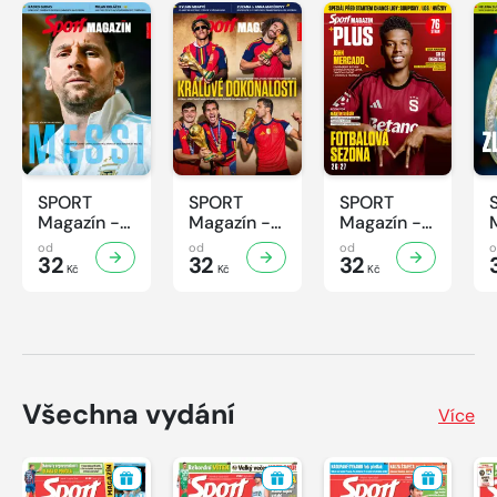
SPORT
SPORT
SPORT
Magazín -
Magazín -
Magazín -
32/2026
31/2026
30/2026
od
od
od
32
32
32
Kč
Kč
Kč
Všechna vydání
Více