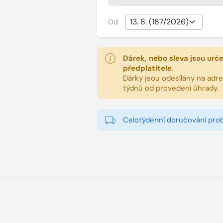
Od:
Dárek, nebo sleva jsou urč
předplatitele
.
Dárky jsou odesílány na adres
týdnů od provedení úhrady.
Celotýdenní doručování pro