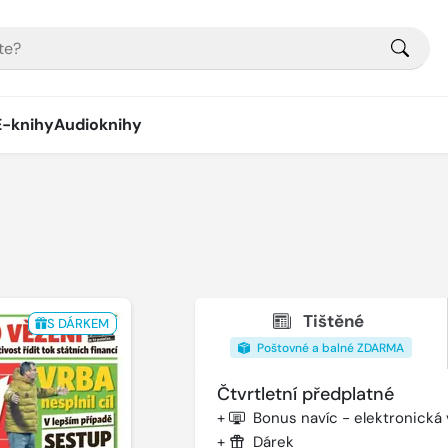
E-knihy
Audioknihy
Tištěné
S DÁRKEM
Poštovné a balné ZDARMA
Čtvrtletní předplatné
+
Bonus navíc - elektronická
+
Dárek