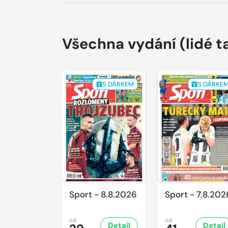
Všechna vydání
(lidé t
S DÁRKEM
S DÁRKE
Sport - 8.8.2026
Sport - 7.8.202
od
od
Detail
Detail