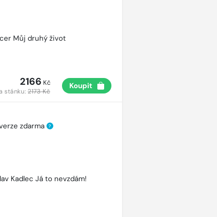
cer Můj druhý život
2166
Kč
Koupit
a stánku:
2173 Kč
 verze zdarma
?
lav Kadlec Já to nevzdám!