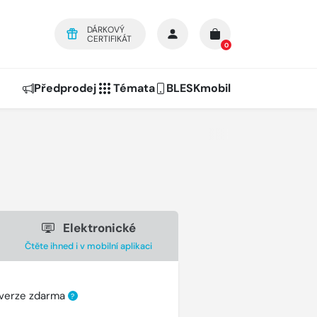
DÁRKOVÝ
CERTIFIKÁT
0
Předprodej
Témata
BLESKmobil
Elektronické
Čtěte ihned i v mobilní aplikaci
 verze zdarma
?