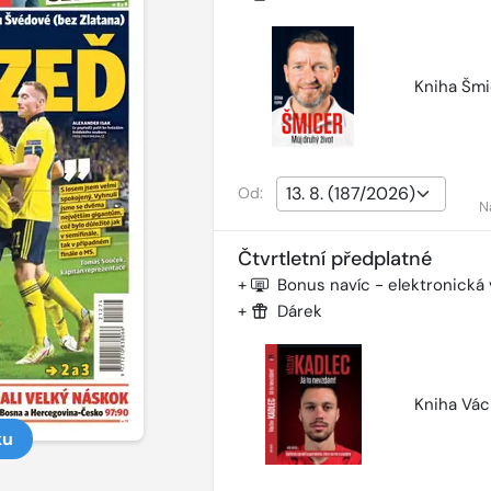
Kniha Šmi
Od:
N
Čtvrtletní předplatné
+
Bonus navíc - elektronická
+
Dárek
Kniha Vác
ku