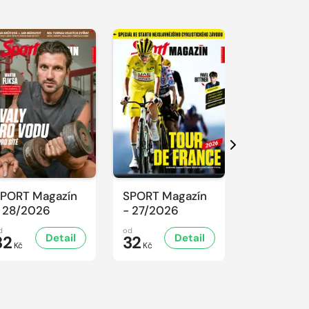
Další
PORT Magazín
SPORT Magazín
SPORT Ma
 28/2026
- 27/2026
- 26/2026
d
od
od
Detail
Detail
D
32
32
32
Kč
Kč
Kč