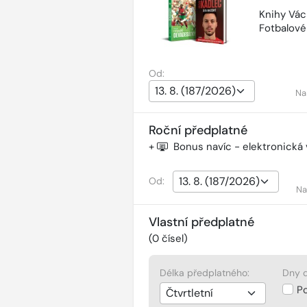
Knihy Vác
Fotbalov
Od:
Na
Roční předplatné
+
Bonus navíc - elektronická
Od:
Na
Vlastní předplatné
(
0
čísel)
Délka předplatného:
Dny d
P