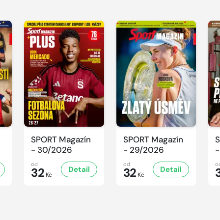
SPORT Magazín
SPORT Magazín
S
- 30/2026
- 29/2026
-
od
od
o
Detail
Detail
32
32
Kč
Kč