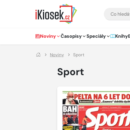
Přejít na hlavní obsah
VYHLEDÁVÁNÍ
Hlavní navigace
Noviny
Časopisy
Speciály
Knihy
Noviny
Sport
Sport