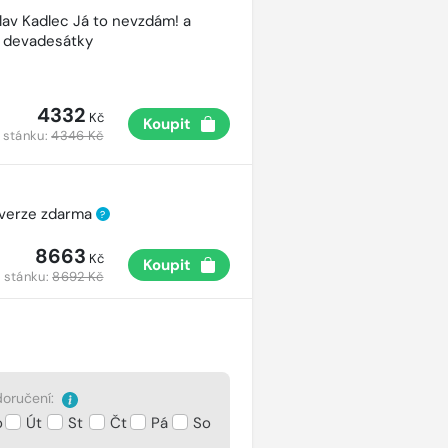
lav Kadlec Já to nevzdám! a
é devadesátky
4332
Kč
Koupit
 stánku:
4346 Kč
 verze zdarma
?
8663
Kč
Koupit
 stánku:
8692 Kč
oručení:
o
Út
St
Čt
Pá
So