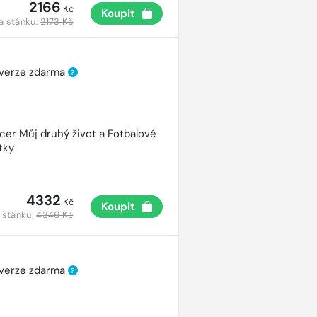
2166
Kč
Koupit
a stánku:
2173 Kč
 verze zdarma
?
cer Můj druhý život a Fotbalové
tky
4332
Kč
Koupit
 stánku:
4346 Kč
 verze zdarma
?