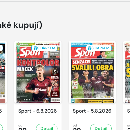
aké kupují)
M
S DÁRKEM
S DÁRKEM
6
Sport - 6.8.2026
Sport - 5.8.2026
S
od
od
o
Detail
Detail