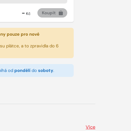
-
Koupit
Kč
eny pouze pro nové
u plátce, a to zpravidla do 6
bíhá od
pondělí
do
soboty
.
Více