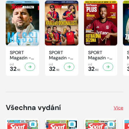
SPORT
SPORT
SPORT
Magazín -
Magazín -
Magazín -
32/2026
31/2026
30/2026
od
od
od
32
32
32
Kč
Kč
Kč
Všechna vydání
Více