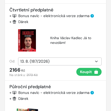
Čtvrtletní předplatné
+
Bonus navíc - elektronická verze zdarma
?
+
Dárek
Kniha Václav Kadlec Já to
nevzdám!
Od:
2166
Kč
Koupit
Na stánku:
2173 Kč
Půlroční předplatné
+
Bonus navíc - elektronická verze zdarma
?
+
Dárek