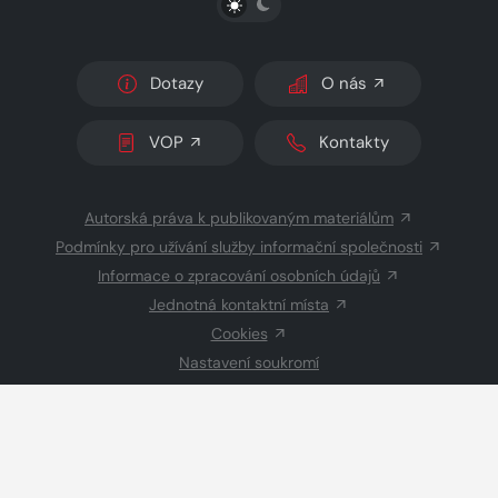
Dotazy
O nás
VOP
Kontakty
Autorská práva k publikovaným materiálům
Podmínky pro užívání služby informační společnosti
Informace o zpracování osobních údajů
Jednotná kontaktní místa
Cookies
Nastavení soukromí
Inzerce
Redakce