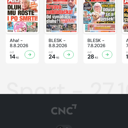
Aha! -
BLESK -
BLESK -
8.8.2026
8.8.2026
7.8.2026
od
od
od
14
24
28
Kč
Kč
Kč
Sport - 27.
PŘEPNOUT SVĚTLÝ/TMAVÝ REŽIM