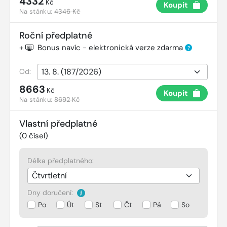
4332
Kč
Koupit
Na stánku:
4346 Kč
Roční předplatné
+
Bonus navíc - elektronická verze zdarma
?
Od:
8663
Kč
Koupit
Na stánku:
8692 Kč
Vlastní předplatné
(
0
čísel)
Délka předplatného:
Dny doručení:
Po
Út
St
Čt
Pá
So