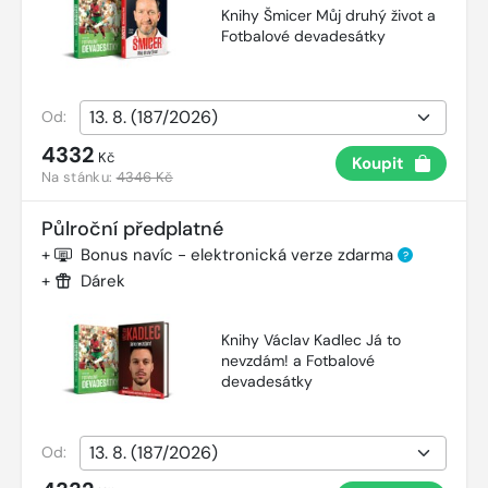
Knihy Šmicer Můj druhý život a
Fotbalové devadesátky
Od:
4332
Kč
Koupit
Na stánku:
4346 Kč
Půlroční předplatné
+
Bonus navíc - elektronická verze zdarma
?
+
Dárek
Knihy Václav Kadlec Já to
nevzdám! a Fotbalové
devadesátky
Od: