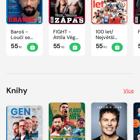
Baroš -
FIGHT -
100 let/
Loučí se
Attila Végh
Největší
dravec
vs. Karlos
okamžiky
55
55
55
Kč
Kč
Kč
Vémola
českého
sportu
Knihy
Více