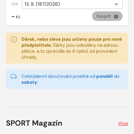
Od:
-
Koupit
Kč
Dárek, nebo sleva jsou určeny pouze pro nové
předplatitele
.
Dárky jsou odesílány na adresu
plátce, a to zpravidla do 6 týdnů od provedení
úhrady.
Celotýdenní doručování probíhá od
pondělí
do
soboty
.
SPORT Magazín
Více