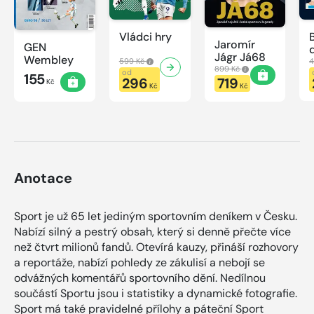
Vládci hry
Jaromír
GEN
Jágr Já68
Wembley
599 Kč
4
899 Kč
od
155
296
719
Kč
Kč
Kč
Anotace
Sport je už 65 let jediným sportovním deníkem v Česku.
Nabízí silný a pestrý obsah, který si denně přečte více
než čtvrt milionů fandů. Otevírá kauzy, přináší rozhovory
a reportáže, nabízí pohledy ze zákulisí a nebojí se
odvážných komentářů sportovního dění. Nedílnou
součástí Sportu jsou i statistiky a dynamické fotografie.
Sport má také pravidelné přílohy a páteční Sport