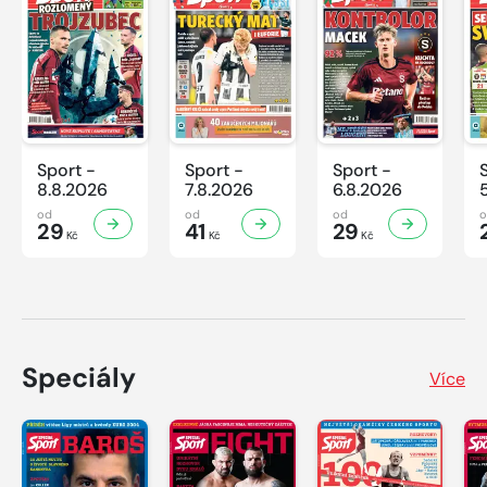
Sport -
Sport -
Sport -
8.8.2026
7.8.2026
6.8.2026
od
od
od
29
41
29
Kč
Kč
Kč
Speciály
Více