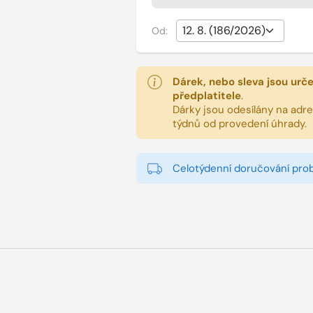
Od:
Dárek, nebo sleva jsou urč
předplatitele
.
Dárky jsou odesílány na adres
týdnů od provedení úhrady.
Celotýdenní doručování pro