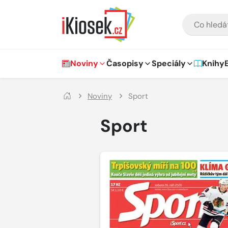
Přejít na hlavní obsah
VYHLEDÁVÁNÍ
Hlavní navigace
Noviny
Časopisy
Speciály
Knihy
Noviny
Sport
Sport