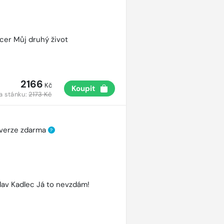
cer Můj druhý život
2166
Kč
Koupit
a stánku:
2173 Kč
 verze zdarma
?
lav Kadlec Já to nevzdám!