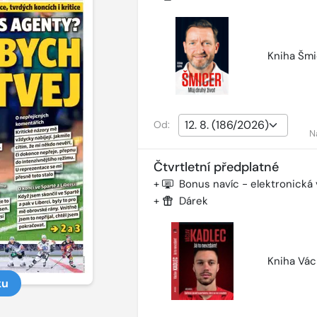
Kniha Šmi
Od:
N
Čtvrtletní předplatné
+
Bonus navíc - elektronická
+
Dárek
Kniha Vác
ku