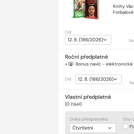
Knihy Vác
Fotbalov
Od:
Na
Roční předplatné
+
Bonus navíc - elektronická
Od:
Na
Vlastní předplatné
(
0
čísel)
Délka předplatného:
Dny d
P