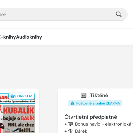
E-knihy
Audioknihy
Tištěné
S DÁRKEM
Poštovné a balné ZDARMA
Čtvrtletní předplatné
+
Bonus navíc - elektronická
+
Dárek