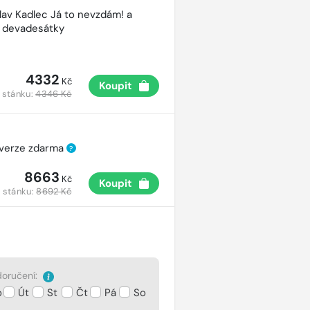
lav Kadlec Já to nevzdám! a
é devadesátky
4332
Kč
Koupit
 stánku:
4346 Kč
 verze zdarma
?
8663
Kč
Koupit
 stánku:
8692 Kč
oručení:
o
Út
St
Čt
Pá
So