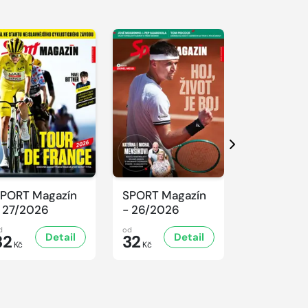
Další
PORT Magazín
SPORT Magazín
SPORT Ma
 27/2026
- 26/2026
- 25/2026
d
od
od
Detail
Detail
D
32
32
32
Kč
Kč
Kč