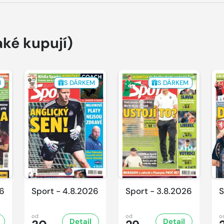
aké kupují)
M
S DÁRKEM
S DÁRKEM
26
Sport - 4.8.2026
Sport - 3.8.2026
S
od
od
o
Detail
Detail