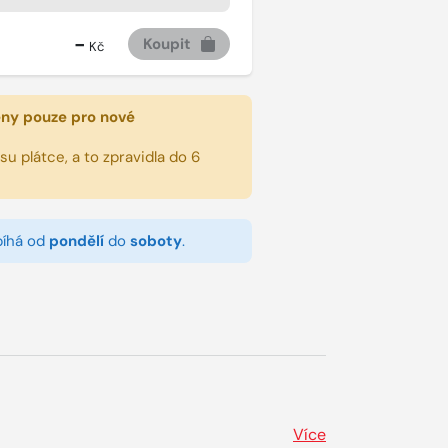
-
Koupit
Kč
eny pouze pro nové
u plátce, a to zpravidla do 6
bíhá od
pondělí
do
soboty
.
Více