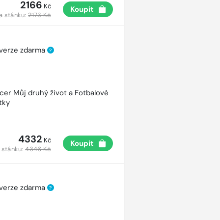
2166
Kč
Koupit
a stánku:
2173 Kč
 verze zdarma
?
cer Můj druhý život a Fotbalové
tky
4332
Kč
Koupit
 stánku:
4346 Kč
 verze zdarma
?