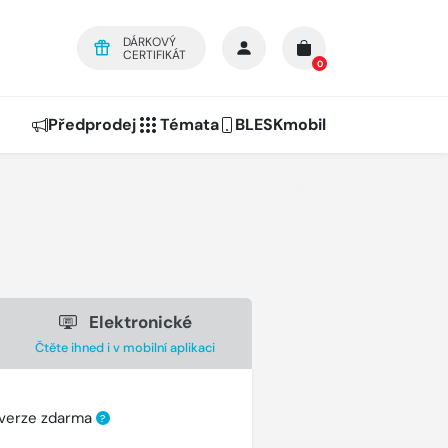
DÁRKOVÝ
CERTIFIKÁT
0
Předprodej
Témata
BLESKmobil
Elektronické
Čtěte ihned i v mobilní aplikaci
 verze zdarma
?