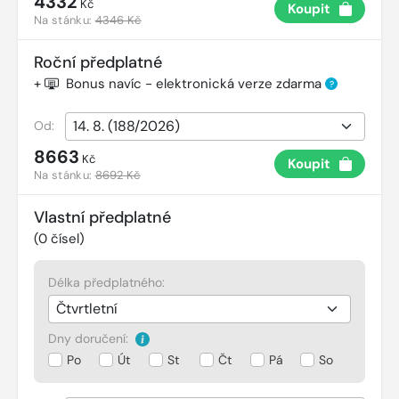
4332
Kč
Koupit
Na stánku:
4346 Kč
Roční předplatné
+
Bonus navíc - elektronická verze zdarma
?
Od:
8663
Kč
Koupit
Na stánku:
8692 Kč
Vlastní předplatné
(
0
čísel)
Délka předplatného:
Dny doručení:
Po
Út
St
Čt
Pá
So