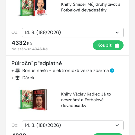
Knihy Šmicer Můj druhý život a
Fotbalové devadesátky
Od:
4332
Kč
Koupit
Na stánku:
4346 Kč
Půlroční předplatné
+
Bonus navíc - elektronická verze zdarma
?
+
Dárek
Knihy Václav Kadlec Já to
nevzdám! a Fotbalové
devadesátky
Od: