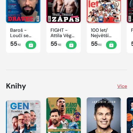
Baroš -
FIGHT -
100 let/
Loučí se
Attila Végh
Největší
dravec
vs. Karlos
okamžiky
55
55
55
Kč
Kč
Kč
Vémola
českého
sportu
Knihy
Více