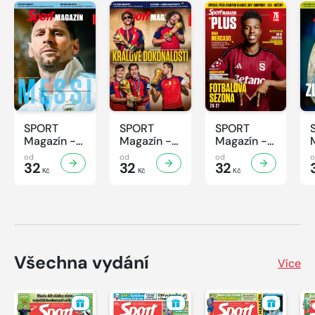
SPORT
SPORT
SPORT
Magazín -
Magazín -
Magazín -
32/2026
31/2026
30/2026
od
od
od
32
32
32
Kč
Kč
Kč
Všechna vydání
Více