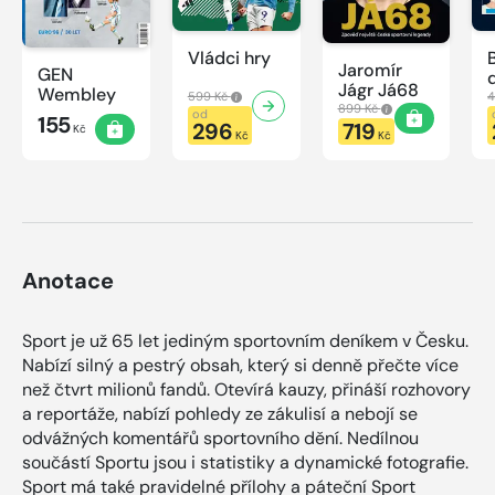
Vládci hry
Jaromír
GEN
Jágr Já68
Wembley
599 Kč
4
899 Kč
od
155
296
719
Kč
Kč
Kč
Anotace
Sport je už 65 let jediným sportovním deníkem v Česku.
Nabízí silný a pestrý obsah, který si denně přečte více
než čtvrt milionů fandů. Otevírá kauzy, přináší rozhovory
a reportáže, nabízí pohledy ze zákulisí a nebojí se
odvážných komentářů sportovního dění. Nedílnou
součástí Sportu jsou i statistiky a dynamické fotografie.
Sport má také pravidelné přílohy a páteční Sport