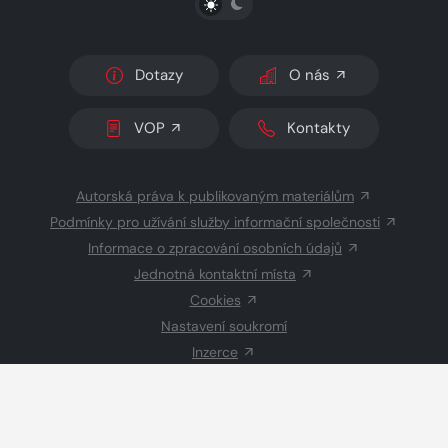
Dotazy
O nás
VOP
Kontakty
Autorská práva k publikovaným materiálům
Podmínky pro užívání služby informační společnosti
Informace o zpracování osobních údajů
Jednotná kontaktní místa
Cookies
Nastavení soukromí
Inzerce
Redakce