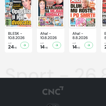
BLESK -
Aha! -
Aha! -
10.8.2026
10.8.2026
8.8.2026
od
od
od
24
14
14
Kč
Kč
Kč
Sport - 26
PŘEPNOUT SVĚTLÝ/TMAVÝ REŽIM