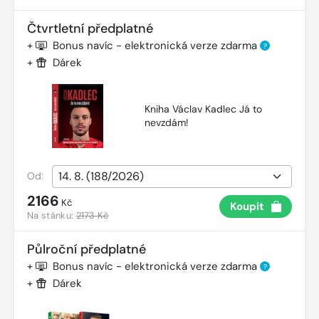
Čtvrtletní předplatné
+
Bonus navíc - elektronická verze zdarma
?
+
Dárek
Kniha Václav Kadlec Já to
nevzdám!
Od:
2166
Kč
Koupit
Na stánku:
2173 Kč
Půlroční předplatné
+
Bonus navíc - elektronická verze zdarma
?
+
Dárek