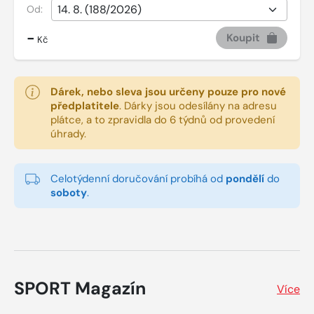
Od:
-
Koupit
Kč
Dárek, nebo sleva jsou určeny pouze pro nové
předplatitele
.
Dárky jsou odesílány na adresu
plátce, a to zpravidla do 6 týdnů od provedení
úhrady.
Celotýdenní doručování probíhá od
pondělí
do
soboty
.
SPORT Magazín
Více