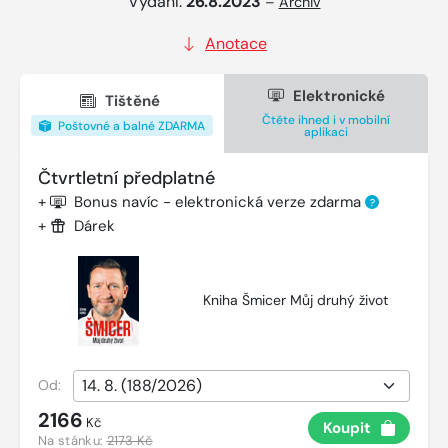
Vydání:
26.8.2023
–
Archiv
Anotace
Elektronické
Tištěné
Čtěte ihned i v mobilní
Poštovné a balné ZDARMA
aplikaci
Čtvrtletní předplatné
+
Bonus navíc - elektronická verze zdarma
?
+
Dárek
Kniha Šmicer Můj druhý život
Od:
2166
Kč
Koupit
Na stánku:
2173 Kč