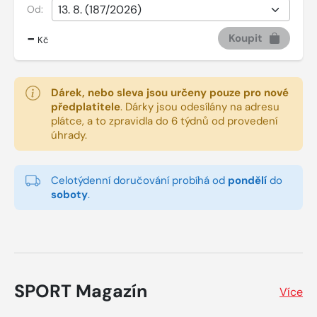
Od:
-
Koupit
Kč
Dárek, nebo sleva jsou určeny pouze pro nové
předplatitele
.
Dárky jsou odesílány na adresu
plátce, a to zpravidla do 6 týdnů od provedení
úhrady.
Celotýdenní doručování probíhá od
pondělí
do
soboty
.
SPORT Magazín
Více