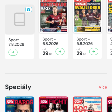
Sport -
Sport -
Sport -
6.8.2026
5.8.2026
7.8.2026
od
od
29
29
Kč
Kč
Speciály
Více