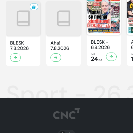
BLESK -
BLESK -
Aha! -
6.8.2026
7.8.2026
7.8.2026
od
24
Kč
Sport - 26
PŘEPNOUT SVĚTLÝ/TMAVÝ REŽIM