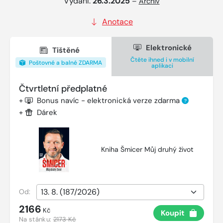
Vydání:
26.3.2025
–
Archiv
Anotace
Elektronické
Tištěné
Čtěte ihned i v mobilní
Poštovné a balné ZDARMA
aplikaci
Čtvrtletní předplatné
+
Bonus navíc - elektronická verze zdarma
?
+
Dárek
Kniha Šmicer Můj druhý život
Od:
2166
Kč
Koupit
Na stánku:
2173 Kč