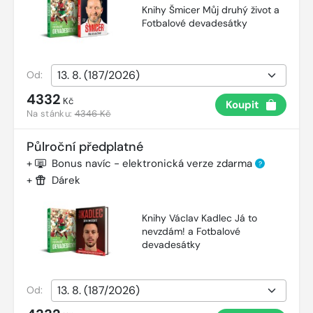
Knihy Šmicer Můj druhý život a
Fotbalové devadesátky
Od:
4332
Kč
Koupit
Na stánku:
4346 Kč
Půlroční předplatné
+
Bonus navíc - elektronická verze zdarma
?
+
Dárek
Knihy Václav Kadlec Já to
nevzdám! a Fotbalové
devadesátky
Od: