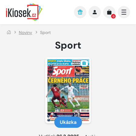
Přejít na hlavní obsah
0
Noviny
Sport
Sport
Ukázka