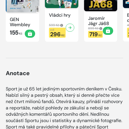
Vládci hry
Jaromír
GEN
Jágr Já68
Wembley
599 Kč
4
899 Kč
od
155
296
719
Kč
Kč
Kč
Anotace
Sport je už 65 let jediným sportovním deníkem v Česku.
Nabízí silný a pestrý obsah, který si denně přečte více
než čtvrt milionů fandů. Otevírá kauzy, přináší rozhovory
a reportáže, nabízí pohledy ze zákulisí a nebojí se
odvážných komentářů sportovního dění. Nedílnou
součástí Sportu jsou i statistiky a dynamické fotografie.
Sport má také pravidelné přílohy a páteční Sport