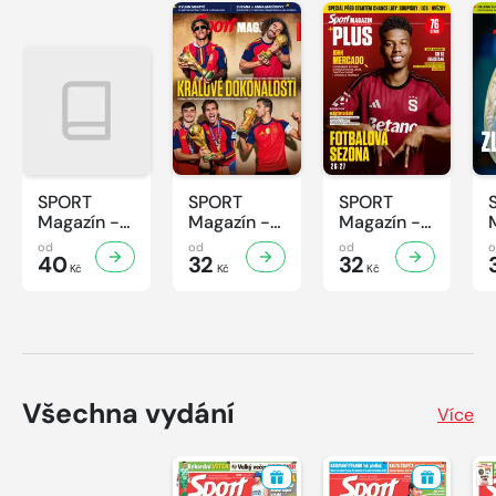
SPORT
SPORT
SPORT
Magazín -
Magazín -
Magazín -
32/2026
31/2026
30/2026
od
od
od
40
32
32
Kč
Kč
Kč
Všechna vydání
Více