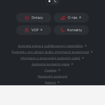
Dotazy
O nás
VOP
Kontakty
Autorská práva k publikovaným materiálům
Podmínky pro užívání služby informační společnosti
Informace o zpracování osobních údajů
Jednotná kontaktní místa
Cookies
Nastavení soukromí
Inzerce
Redakce