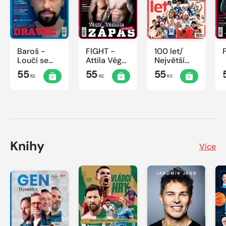
Baroš -
FIGHT -
100 let/
Loučí se
Attila Végh
Největší
dravec
vs. Karlos
okamžiky
55
55
55
Kč
Kč
Kč
Vémola
českého
sportu
Knihy
Více