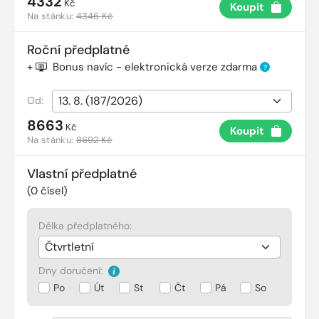
4332
Kč
Koupit
Na stánku:
4346 Kč
Roční předplatné
+
Bonus navíc - elektronická verze zdarma
?
Od:
8663
Kč
Koupit
Na stánku:
8692 Kč
Vlastní předplatné
(
0
čísel)
Délka předplatného:
Dny doručení:
Po
Út
St
Čt
Pá
So