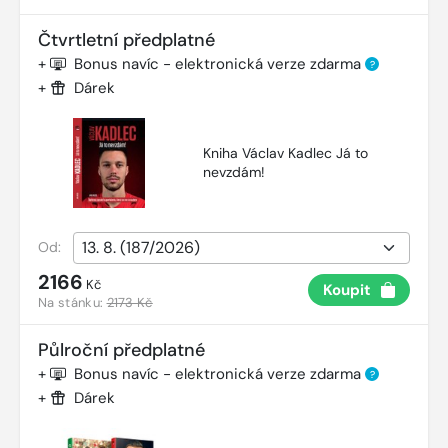
Čtvrtletní předplatné
+
Bonus navíc - elektronická verze zdarma
?
+
Dárek
Kniha Václav Kadlec Já to
nevzdám!
Od:
2166
Kč
Koupit
Na stánku:
2173 Kč
Půlroční předplatné
+
Bonus navíc - elektronická verze zdarma
?
+
Dárek