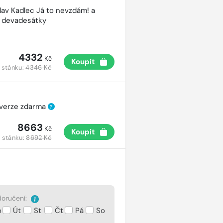
lav Kadlec Já to nevzdám! a
é devadesátky
4332
Kč
Koupit
 stánku:
4346 Kč
 verze zdarma
?
8663
Kč
Koupit
 stánku:
8692 Kč
oručení:
o
Út
St
Čt
Pá
So