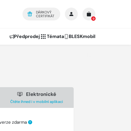
DÁRKOVÝ
CERTIFIKÁT
0
Předprodej
Témata
BLESKmobil
Elektronické
Čtěte ihned i v mobilní aplikaci
 verze zdarma
?