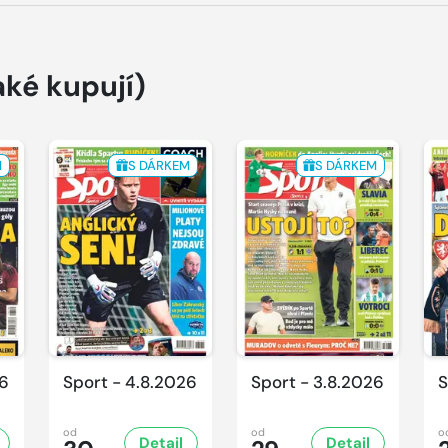
aké kupují)
M
S DÁRKEM
S DÁRKEM
26
Sport - 4.8.2026
Sport - 3.8.2026
S
od
od
o
Detail
Detail