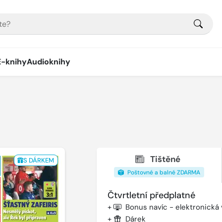
E-knihy
Audioknihy
Tištěné
S DÁRKEM
Poštovné a balné ZDARMA
Čtvrtletní předplatné
+
Bonus navíc - elektronická
+
Dárek