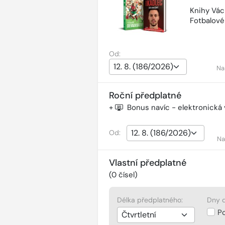
Knihy Vác
Fotbalov
Od:
Na
Roční předplatné
+
Bonus navíc - elektronická
Od:
Na
Vlastní předplatné
(
0
čísel)
Délka předplatného:
Dny d
P