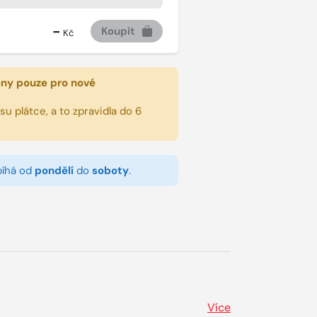
-
Koupit
Kč
eny pouze pro nové
u plátce, a to zpravidla do 6
bíhá od
pondělí
do
soboty
.
Více