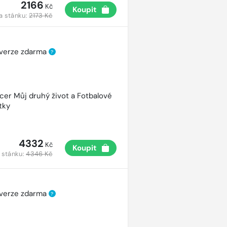
2166
Kč
Koupit
a stánku:
2173 Kč
 verze zdarma
?
cer Můj druhý život a Fotbalové
tky
4332
Kč
Koupit
 stánku:
4346 Kč
 verze zdarma
?