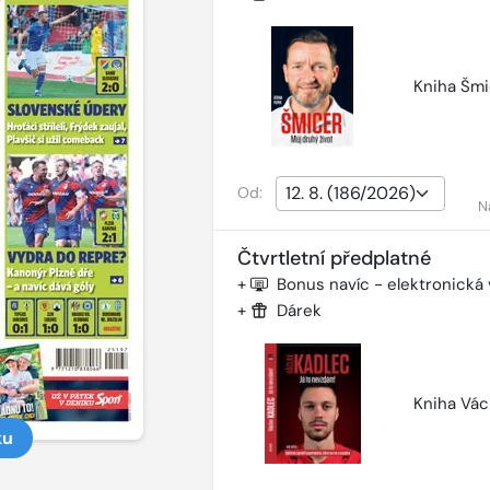
Kniha Šmi
Od:
N
Čtvrtletní předplatné
+
Bonus navíc - elektronická
+
Dárek
Kniha Vác
ku