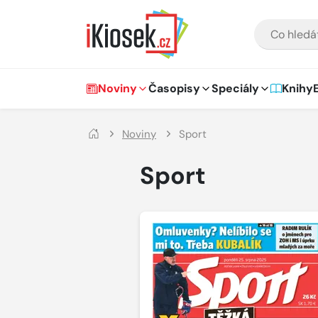
Přejít na hlavní obsah
VYHLEDÁVÁNÍ
Hlavní navigace
Noviny
Časopisy
Speciály
Knihy
Noviny
Sport
Sport