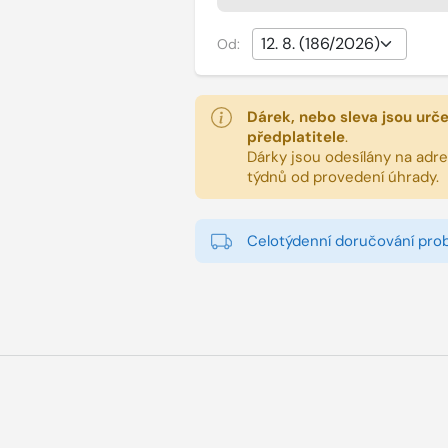
Od:
Dárek, nebo sleva jsou urč
předplatitele
.
Dárky jsou odesílány na adres
týdnů od provedení úhrady.
Celotýdenní doručování pro