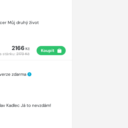
cer Můj druhý život
2166
Kč
Koupit
a stánku:
2173 Kč
 verze zdarma
?
lav Kadlec Já to nevzdám!