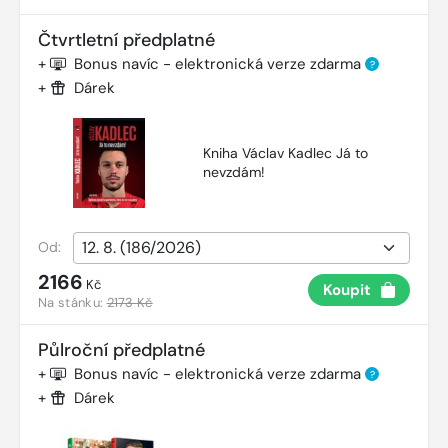
Čtvrtletní předplatné
+
Bonus navíc - elektronická verze zdarma
?
+
Dárek
Kniha Václav Kadlec Já to
nevzdám!
Od:
2166
Kč
Koupit
Na stánku:
2173 Kč
Půlroční předplatné
+
Bonus navíc - elektronická verze zdarma
?
+
Dárek