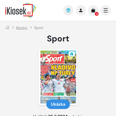
Přejít na hlavní obsah
0
Noviny
Sport
Sport
Ukázka