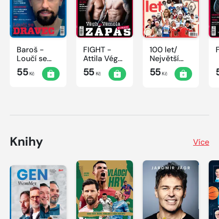
Baroš -
FIGHT -
100 let/
Loučí se
Attila Végh
Největší
dravec
vs. Karlos
okamžiky
55
55
55
Kč
Kč
Kč
Vémola
českého
sportu
Knihy
Více