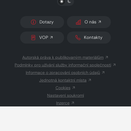
Dotazy
O nás
VOP
Kontakty
Autorská práva k publikovaným materiálům
Podmínky pro užívání služby informační společnosti
Informace o zpracování osobních údajů
Jednotná kontaktní místa
Cookies
Nastavení soukromí
Inzerce
Redakce