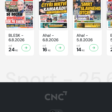
BLESK -
Aha! -
Aha! -
6.8.2026
6.8.2026
5.8.2026
od
od
od
24
16
14
Kč
Kč
Kč
Sport - 25.
PŘEPNOUT SVĚTLÝ/TMAVÝ REŽIM