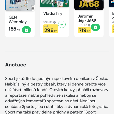
Vládci hry
Jaromír
GEN
Jágr Já68
Wembley
599 Kč
4
899 Kč
od
155
296
719
Kč
Kč
Kč
Anotace
Sport je už 65 let jediným sportovním deníkem v Česku.
Nabízí silný a pestrý obsah, který si denně přečte více
než čtvrt milionů fandů. Otevírá kauzy, přináší rozhovory
a reportáže, nabízí pohledy ze zákulisí a nebojí se
odvážných komentářů sportovního dění. Nedílnou
součástí Sportu jsou i statistiky a dynamické fotografie.
Sport má také pravidelné přílohy a páteční Sport