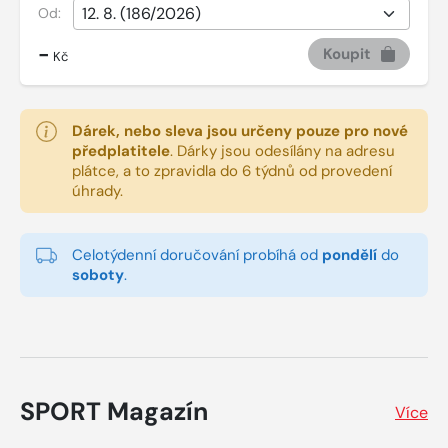
Od:
-
Koupit
Kč
Dárek, nebo sleva jsou určeny pouze pro nové
předplatitele
.
Dárky jsou odesílány na adresu
plátce, a to zpravidla do 6 týdnů od provedení
úhrady.
Celotýdenní doručování probíhá od
pondělí
do
soboty
.
SPORT Magazín
Více