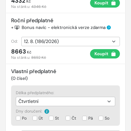
4332
Kč
Koupit
Na stánku:
4346 Kč
Roční předplatné
+
Bonus navíc - elektronická verze zdarma
?
Od:
8663
Kč
Koupit
Na stánku:
8692 Kč
Vlastní předplatné
(
0
čísel)
Délka předplatného:
Dny doručení:
Po
Út
St
Čt
Pá
So