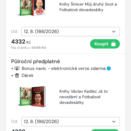
Knihy Šmicer Můj druhý život a
Fotbalové devadesátky
Od:
4332
Kč
Koupit
Na stánku:
4346 Kč
Půlroční předplatné
+
Bonus navíc - elektronická verze zdarma
?
+
Dárek
Knihy Václav Kadlec Já to
nevzdám! a Fotbalové
devadesátky
Od: