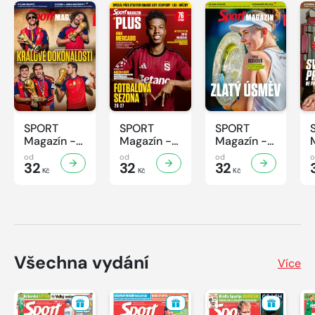
SPORT
SPORT
SPORT
Magazín -
Magazín -
Magazín -
31/2026
30/2026
29/2026
od
od
od
32
32
32
Kč
Kč
Kč
Všechna vydání
Více