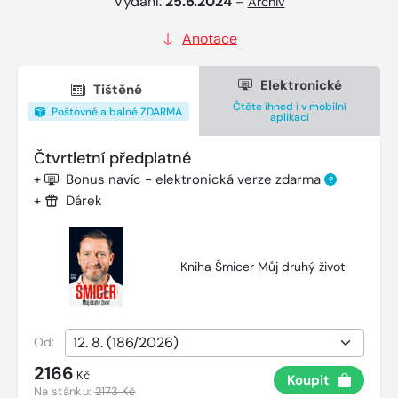
Vydání:
25.6.2024
–
Archiv
Anotace
Elektronické
Tištěné
Čtěte ihned i v mobilní
Poštovné a balné ZDARMA
aplikaci
Čtvrtletní předplatné
+
Bonus navíc - elektronická verze zdarma
?
+
Dárek
Kniha Šmicer Můj druhý život
Od:
2166
Kč
Koupit
Na stánku:
2173 Kč