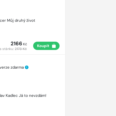
cer Můj druhý život
2166
Kč
Koupit
a stánku:
2173 Kč
 verze zdarma
?
lav Kadlec Já to nevzdám!