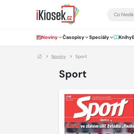
Přejít na hlavní obsah
VYHLEDÁVÁNÍ
Hlavní navigace
Noviny
Časopisy
Speciály
Knihy
Noviny
Sport
Sport