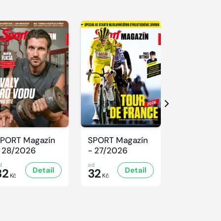
Další
PORT Magazín
SPORT Magazín
SPORT Ma
 28/2026
- 27/2026
- 26/2026
d
od
od
Detail
Detail
D
32
32
32
Kč
Kč
Kč