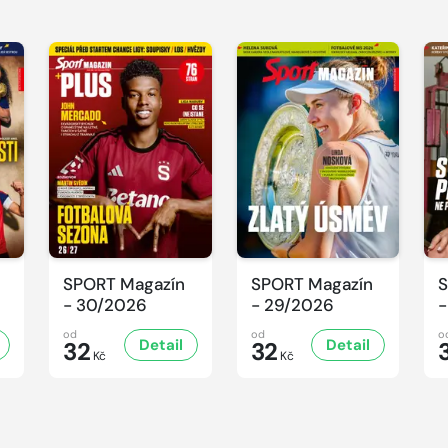
SPORT Magazín
SPORT Magazín
S
- 30/2026
- 29/2026
-
od
od
o
Detail
Detail
32
32
Kč
Kč