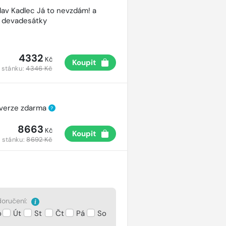
lav Kadlec Já to nevzdám! a
é devadesátky
4332
Kč
Koupit
 stánku:
4346 Kč
 verze zdarma
?
8663
Kč
Koupit
 stánku:
8692 Kč
oručení:
o
Út
St
Čt
Pá
So