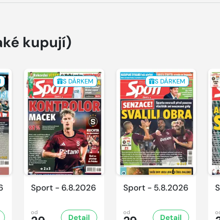
aké kupují)
M
S DÁRKEM
S DÁRKEM
6
Sport - 6.8.2026
Sport - 5.8.2026
S
od
od
o
Detail
Detail