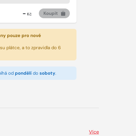
-
Koupit
Kč
eny pouze pro nové
u plátce, a to zpravidla do 6
bíhá od
pondělí
do
soboty
.
Více