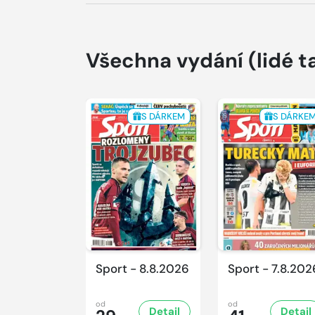
Všechna vydání
(lidé t
S DÁRKEM
S DÁRKE
Sport - 8.8.2026
Sport - 7.8.202
od
od
Detail
Detail