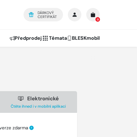
DÁRKOVÝ
CERTIFIKÁT
0
Předprodej
Témata
BLESKmobil
Elektronické
Čtěte ihned i v mobilní aplikaci
 verze zdarma
?