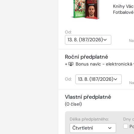
Knihy Vác
Fotbalov
Od:
Na
Roční předplatné
+
Bonus navíc - elektronická
Od:
Na
Vlastní předplatné
(
0
čísel)
Délka předplatného:
Dny d
P