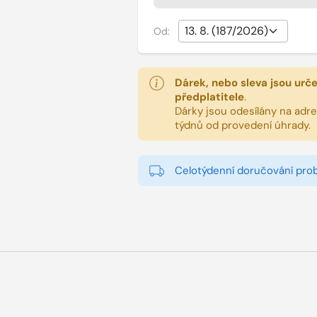
Od:
Dárek, nebo sleva jsou urč
předplatitele
.
Dárky jsou odesílány na adres
týdnů od provedení úhrady.
Celotýdenní doručování pro