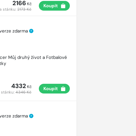
2166
Kč
Koupit
a stánku:
2173 Kč
 verze zdarma
?
cer Můj druhý život a Fotbalové
tky
4332
Kč
Koupit
 stánku:
4346 Kč
 verze zdarma
?