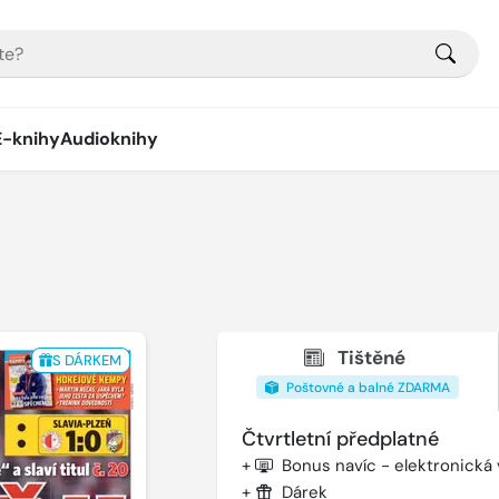
E-knihy
Audioknihy
Tištěné
S DÁRKEM
Poštovné a balné ZDARMA
Čtvrtletní předplatné
+
Bonus navíc - elektronická
+
Dárek