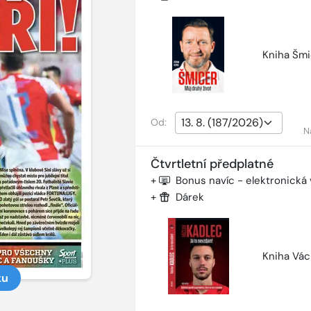
Kniha Šmi
Od:
N
Čtvrtletní předplatné
+
Bonus navíc - elektronická
+
Dárek
Kniha Vác
ku