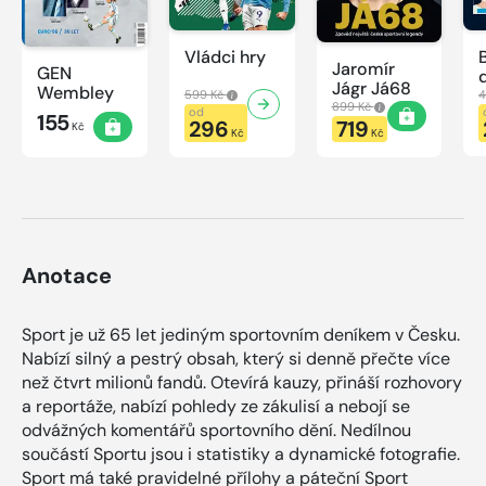
Vládci hry
Jaromír
GEN
Jágr Já68
Wembley
599 Kč
4
899 Kč
od
155
296
719
Kč
Kč
Kč
Anotace
Sport je už 65 let jediným sportovním deníkem v Česku.
Nabízí silný a pestrý obsah, který si denně přečte více
než čtvrt milionů fandů. Otevírá kauzy, přináší rozhovory
a reportáže, nabízí pohledy ze zákulisí a nebojí se
odvážných komentářů sportovního dění. Nedílnou
součástí Sportu jsou i statistiky a dynamické fotografie.
Sport má také pravidelné přílohy a páteční Sport