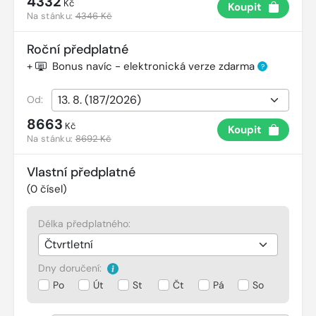
4332
Kč
Koupit
Na stánku:
4346 Kč
Roční předplatné
+
Bonus navíc - elektronická verze zdarma
?
Od:
8663
Kč
Koupit
Na stánku:
8692 Kč
Vlastní předplatné
(
0
čísel)
Délka předplatného:
Dny doručení:
Po
Út
St
Čt
Pá
So