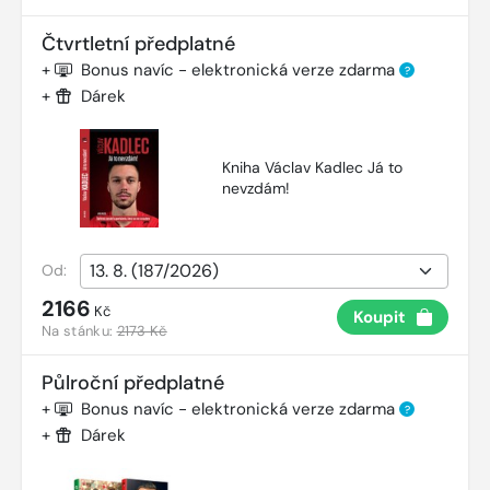
Čtvrtletní předplatné
+
Bonus navíc - elektronická verze zdarma
?
+
Dárek
Kniha Václav Kadlec Já to
nevzdám!
Od:
2166
Kč
Koupit
Na stánku:
2173 Kč
Půlroční předplatné
+
Bonus navíc - elektronická verze zdarma
?
+
Dárek