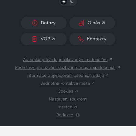
Dotazy
O nás
VOP
Kontakty
Autorská práva k publikovaným materiálům
Podmínky pro užívání služby informační společnosti
Informace o zpracování osobních údajů
Jednotná kontaktní místa
Cookies
Nastavení soukromí
Inzerce
Redakce