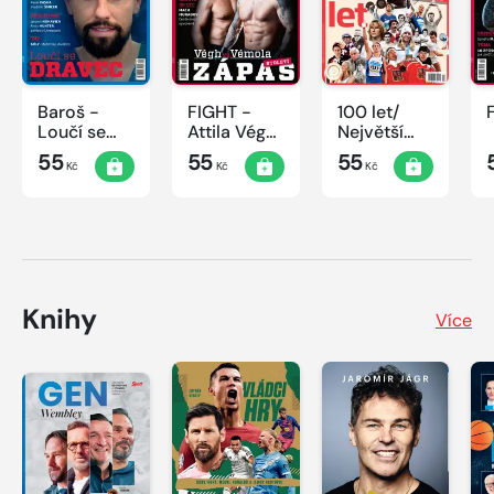
Baroš -
FIGHT -
100 let/
Loučí se
Attila Végh
Největší
dravec
vs. Karlos
okamžiky
55
55
55
Kč
Kč
Kč
Vémola
českého
sportu
Knihy
Více