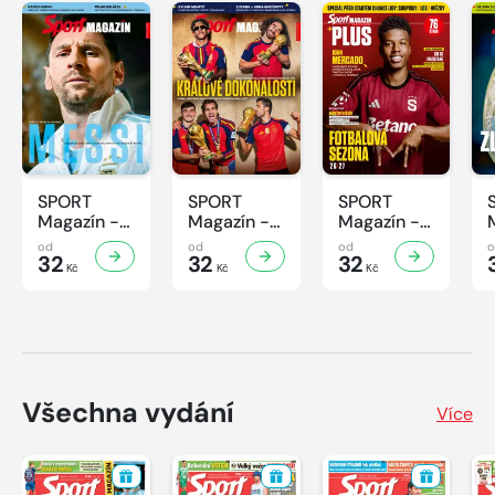
SPORT
SPORT
SPORT
Magazín -
Magazín -
Magazín -
32/2026
31/2026
30/2026
od
od
od
32
32
32
Kč
Kč
Kč
Všechna vydání
Více