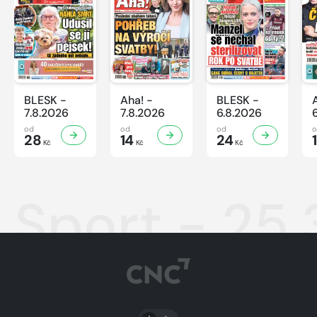
BLESK -
Aha! -
BLESK -
7.8.2026
7.8.2026
6.8.2026
od
od
od
28
14
24
Kč
Kč
Kč
Sport - 25
PŘEPNOUT SVĚTLÝ/TMAVÝ REŽIM