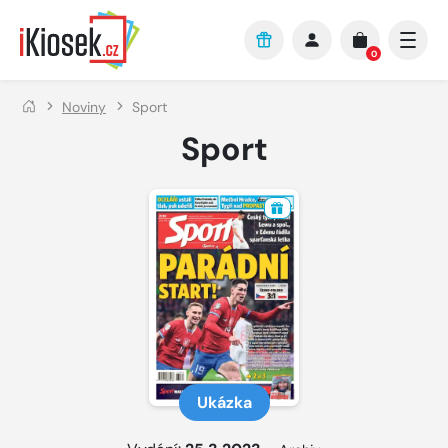
Přejít na hlavní obsah
0
Noviny
Sport
Sport
Ukázka