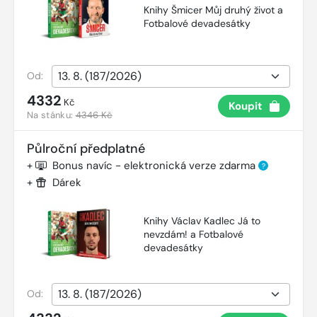
Knihy Šmicer Můj druhý život a
Fotbalové devadesátky
Od:
4332
Kč
Koupit
Na stánku:
4346 Kč
Půlroční předplatné
+
Bonus navíc - elektronická verze zdarma
?
+
Dárek
Knihy Václav Kadlec Já to
nevzdám! a Fotbalové
devadesátky
Od: