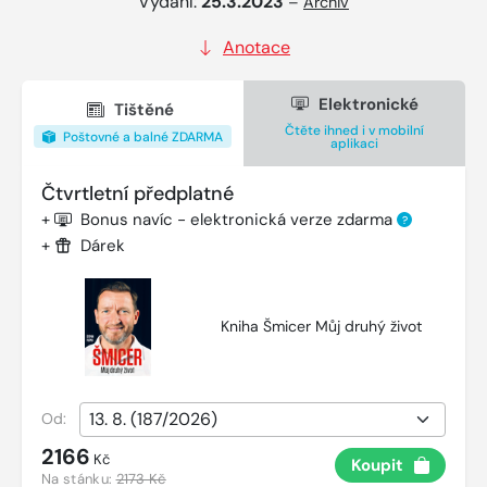
Vydání:
25.3.2023
–
Archiv
Anotace
Elektronické
Tištěné
Čtěte ihned i v mobilní
Poštovné a balné ZDARMA
aplikaci
Čtvrtletní předplatné
+
Bonus navíc - elektronická verze zdarma
?
+
Dárek
Kniha Šmicer Můj druhý život
Od:
2166
Kč
Koupit
Na stánku:
2173 Kč