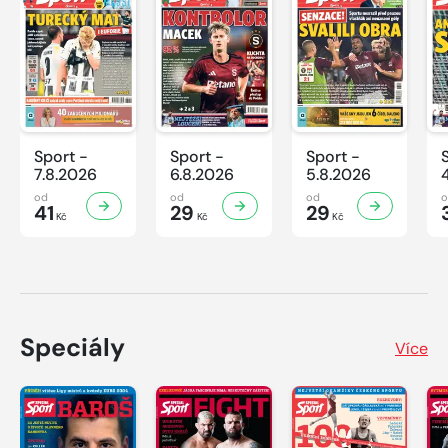
Sport -
Sport -
Sport -
7.8.2026
6.8.2026
5.8.2026
od
od
od
41
29
29
Kč
Kč
Kč
Speciály
Více