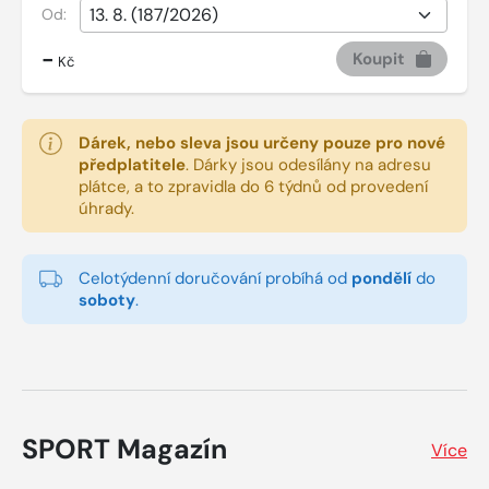
Od:
-
Koupit
Kč
Dárek, nebo sleva jsou určeny pouze pro nové
předplatitele
.
Dárky jsou odesílány na adresu
plátce, a to zpravidla do 6 týdnů od provedení
úhrady.
Celotýdenní doručování probíhá od
pondělí
do
soboty
.
SPORT Magazín
Více