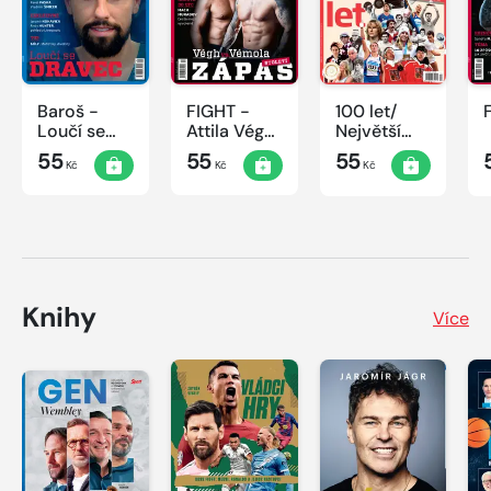
Baroš -
FIGHT -
100 let/
Loučí se
Attila Végh
Největší
dravec
vs. Karlos
okamžiky
55
55
55
Kč
Kč
Kč
Vémola
českého
sportu
Knihy
Více