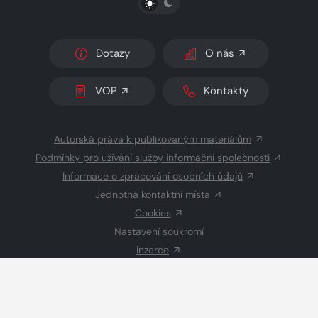
Dotazy
O nás
VOP
Kontakty
Autorská práva k publikovaným materiálům
Podmínky pro užívání služby informační společnosti
Informace o zpracování osobních údajů
Jednotná kontaktní místa
Cookies
Nastavení soukromí
Inzerce
Redakce