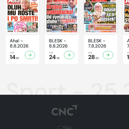
Aha! -
BLESK -
BLESK -
8.8.2026
8.8.2026
7.8.2026
od
od
od
14
24
28
Kč
Kč
Kč
Sport - 25.
PŘEPNOUT SVĚTLÝ/TMAVÝ REŽIM