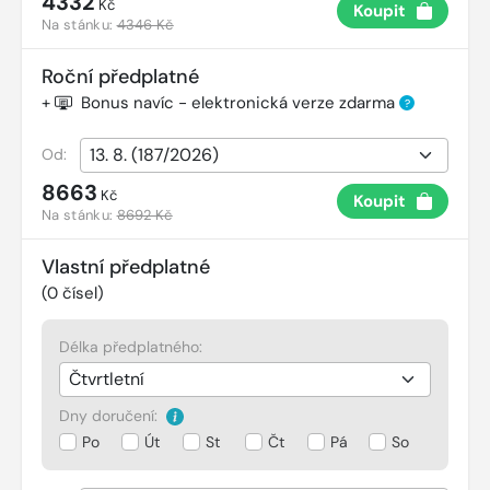
4332
Kč
Koupit
Na stánku:
4346 Kč
Roční předplatné
+
Bonus navíc - elektronická verze zdarma
?
Od:
8663
Kč
Koupit
Na stánku:
8692 Kč
Vlastní předplatné
(
0
čísel)
Délka předplatného:
Dny doručení:
Po
Út
St
Čt
Pá
So