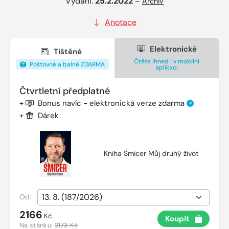
Vydání:
25.2.2022
–
Archiv
Anotace
Elektronické
Tištěné
Čtěte ihned i v mobilní
Poštovné a balné ZDARMA
aplikaci
Čtvrtletní předplatné
+
Bonus navíc - elektronická verze zdarma
?
+
Dárek
Kniha Šmicer Můj druhý život
Od:
2166
Kč
Koupit
Na stánku:
2173 Kč