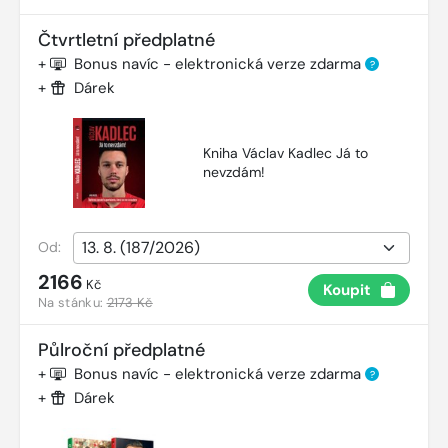
Čtvrtletní předplatné
+
Bonus navíc - elektronická verze zdarma
?
+
Dárek
Kniha Václav Kadlec Já to
nevzdám!
Od:
2166
Kč
Koupit
Na stánku:
2173 Kč
Půlroční předplatné
+
Bonus navíc - elektronická verze zdarma
?
+
Dárek