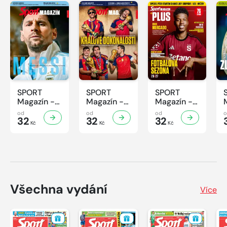
SPORT
SPORT
SPORT
Magazín -
Magazín -
Magazín -
32/2026
31/2026
30/2026
od
od
od
32
32
32
Kč
Kč
Kč
Všechna vydání
Více