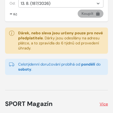
Od:
-
Koupit
Kč
Dárek, nebo sleva jsou určeny pouze pro nové
předplatitele
.
Dárky jsou odesílány na adresu
plátce, a to zpravidla do 6 týdnů od provedení
úhrady.
Celotýdenní doručování probíhá od
pondělí
do
soboty
.
SPORT Magazín
Více