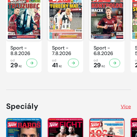
Sport -
Sport -
Sport -
8.8.2026
7.8.2026
6.8.2026
od
od
od
29
41
29
Kč
Kč
Kč
Speciály
Více