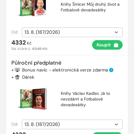
Knihy Šmicer Můj druhý život a
Fotbalové devadesátky
Od:
4332
Kč
Koupit
Na stánku:
4346 Kč
Půlroční předplatné
+
Bonus navíc - elektronická verze zdarma
?
+
Dárek
Knihy Václav Kadlec Já to
nevzdám! a Fotbalové
devadesátky
Od: