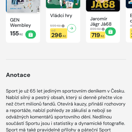
Vládci hry
Jaromír
GEN
Jágr Já68
Wembley
599 Kč
4
899 Kč
od
155
296
719
Kč
Kč
Kč
Anotace
Sport je už 65 let jediným sportovním deníkem v Česku.
Nabízí silný a pestrý obsah, který si denně přečte více
než čtvrt milionů fandů. Otevírá kauzy, přináší rozhovory
a reportáže, nabízí pohledy ze zákulisí a nebojí se
odvážných komentářů sportovního dění. Nedílnou
součástí Sportu jsou i statistiky a dynamické fotografie.
Sport má také pravidelné přílohy a páteční Sport