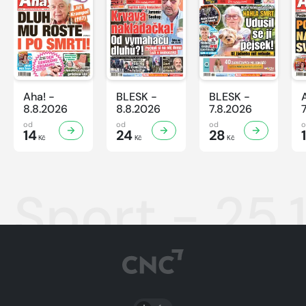
Aha! -
BLESK -
BLESK -
8.8.2026
8.8.2026
7.8.2026
od
od
od
14
24
28
Kč
Kč
Kč
Sport - 25.
PŘEPNOUT SVĚTLÝ/TMAVÝ REŽIM