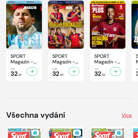
SPORT
SPORT
SPORT
Magazín -
Magazín -
Magazín -
32/2026
31/2026
30/2026
od
od
od
32
32
32
Kč
Kč
Kč
Všechna vydání
Více