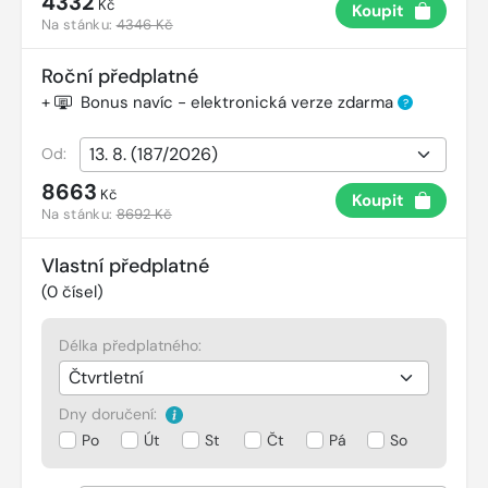
4332
Kč
Koupit
Na stánku:
4346 Kč
Roční předplatné
+
Bonus navíc - elektronická verze zdarma
?
Od:
8663
Kč
Koupit
Na stánku:
8692 Kč
Vlastní předplatné
(
0
čísel)
Délka předplatného:
Dny doručení:
Po
Út
St
Čt
Pá
So