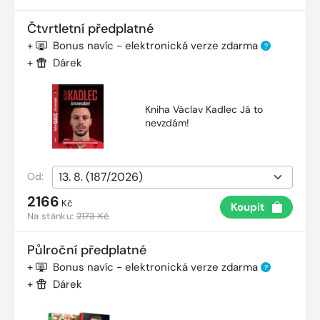
Čtvrtletní předplatné
+
Bonus navíc - elektronická verze zdarma
?
+
Dárek
Kniha Václav Kadlec Já to
nevzdám!
Od:
2166
Kč
Koupit
Na stánku:
2173 Kč
Půlroční předplatné
+
Bonus navíc - elektronická verze zdarma
?
+
Dárek