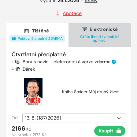
Vydání:
25.1.2025
–
Archiv
Anotace
Elektronické
Tištěné
Čtěte ihned i v mobilní
Poštovné a balné ZDARMA
aplikaci
Čtvrtletní předplatné
+
Bonus navíc - elektronická verze zdarma
?
+
Dárek
Kniha Šmicer Můj druhý život
Od:
2166
Kč
Koupit
Na stánku:
2173 Kč