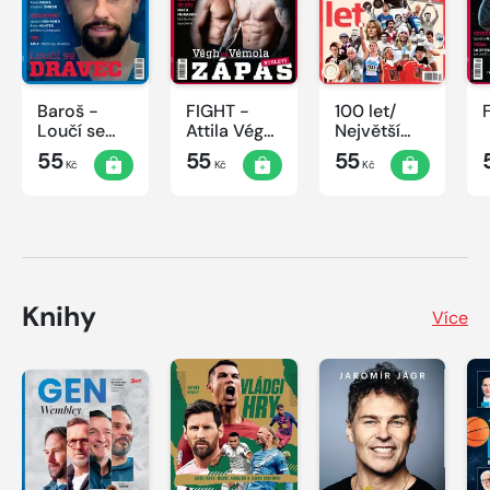
Baroš -
FIGHT -
100 let/
Loučí se
Attila Végh
Největší
dravec
vs. Karlos
okamžiky
55
55
55
Kč
Kč
Kč
Vémola
českého
sportu
Knihy
Více