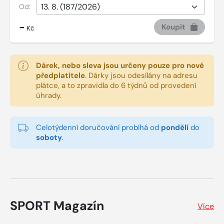
Od:
-
Koupit
Kč
Dárek, nebo sleva jsou určeny pouze pro nové
předplatitele
.
Dárky jsou odesílány na adresu
plátce, a to zpravidla do 6 týdnů od provedení
úhrady.
Celotýdenní doručování probíhá od
pondělí
do
soboty
.
SPORT Magazín
Více