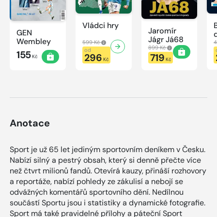
Vládci hry
Jaromír
GEN
Jágr Já68
Wembley
599 Kč
4
899 Kč
od
155
296
719
Kč
Kč
Kč
Anotace
Sport je už 65 let jediným sportovním deníkem v Česku.
Nabízí silný a pestrý obsah, který si denně přečte více
než čtvrt milionů fandů. Otevírá kauzy, přináší rozhovory
a reportáže, nabízí pohledy ze zákulisí a nebojí se
odvážných komentářů sportovního dění. Nedílnou
součástí Sportu jsou i statistiky a dynamické fotografie.
Sport má také pravidelné přílohy a páteční Sport