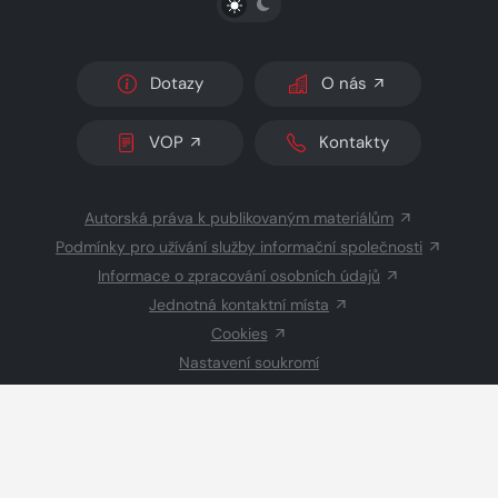
Dotazy
O nás
VOP
Kontakty
Autorská práva k publikovaným materiálům
Podmínky pro užívání služby informační společnosti
Informace o zpracování osobních údajů
Jednotná kontaktní místa
Cookies
Nastavení soukromí
Inzerce
Redakce