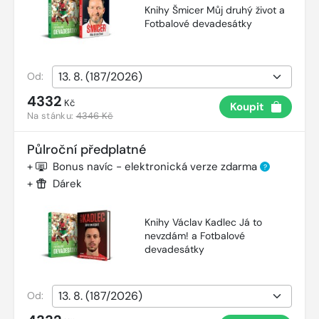
Knihy Šmicer Můj druhý život a
Fotbalové devadesátky
Od:
4332
Kč
Koupit
Na stánku:
4346 Kč
Půlroční předplatné
+
Bonus navíc - elektronická verze zdarma
?
+
Dárek
Knihy Václav Kadlec Já to
nevzdám! a Fotbalové
devadesátky
Od: