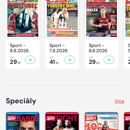
Sport -
Sport -
Sport -
8.8.2026
7.8.2026
6.8.2026
od
od
od
29
41
29
Kč
Kč
Kč
Speciály
Více