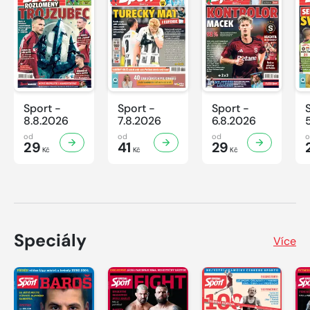
Sport -
Sport -
Sport -
8.8.2026
7.8.2026
6.8.2026
od
od
od
29
41
29
Kč
Kč
Kč
Speciály
Více