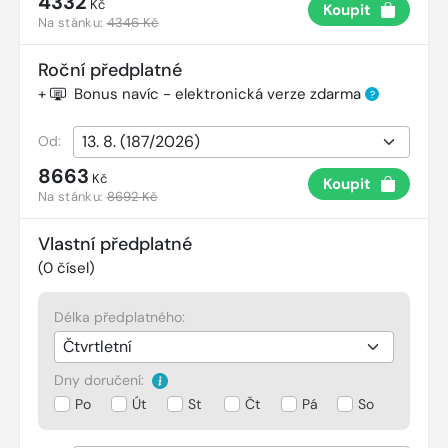
4332
Kč
Koupit
Na stánku:
4346 Kč
Roční předplatné
+
Bonus navíc - elektronická verze zdarma
?
Od:
8663
Kč
Koupit
Na stánku:
8692 Kč
Vlastní předplatné
(
0
čísel)
Délka předplatného:
Dny doručení:
Po
Út
St
Čt
Pá
So