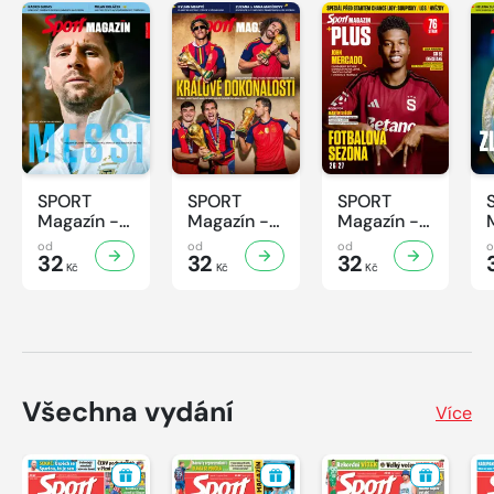
SPORT
SPORT
SPORT
Magazín -
Magazín -
Magazín -
32/2026
31/2026
30/2026
od
od
od
32
32
32
Kč
Kč
Kč
Všechna vydání
Více