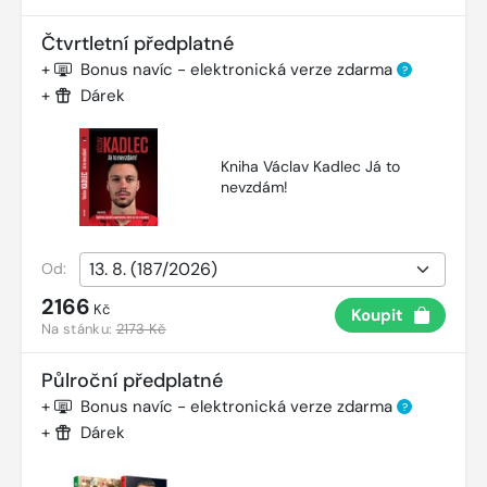
Čtvrtletní předplatné
+
Bonus navíc - elektronická verze zdarma
?
+
Dárek
Kniha Václav Kadlec Já to
nevzdám!
Od:
2166
Kč
Koupit
Na stánku:
2173 Kč
Půlroční předplatné
+
Bonus navíc - elektronická verze zdarma
?
+
Dárek