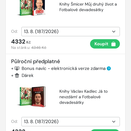
Knihy Šmicer Můj druhý život a
Fotbalové devadesátky
Od:
4332
Kč
Koupit
Na stánku:
4346 Kč
Půlroční předplatné
+
Bonus navíc - elektronická verze zdarma
?
+
Dárek
Knihy Václav Kadlec Já to
nevzdám! a Fotbalové
devadesátky
Od: