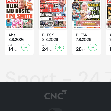
Aha! -
BLESK -
BLESK -
8.8.2026
8.8.2026
7.8.2026
od
od
od
14
24
28
Kč
Kč
Kč
Sport - 24.
PŘEPNOUT SVĚTLÝ/TMAVÝ REŽIM