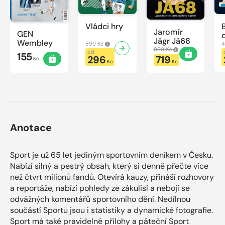
Vládci hry
Jaromír
GEN
Jágr Já68
Wembley
599 Kč
4
899 Kč
od
155
296
719
Kč
Kč
Kč
Anotace
Sport je už 65 let jediným sportovním deníkem v Česku.
Nabízí silný a pestrý obsah, který si denně přečte více
než čtvrt milionů fandů. Otevírá kauzy, přináší rozhovory
a reportáže, nabízí pohledy ze zákulisí a nebojí se
odvážných komentářů sportovního dění. Nedílnou
součástí Sportu jsou i statistiky a dynamické fotografie.
Sport má také pravidelné přílohy a páteční Sport