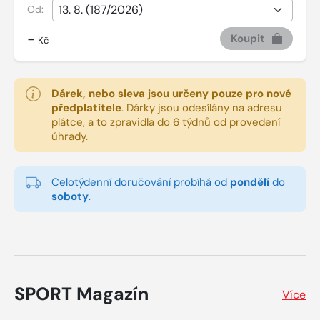
Od:
-
Koupit
Kč
Dárek, nebo sleva jsou určeny pouze pro nové
předplatitele
.
Dárky jsou odesílány na adresu
plátce, a to zpravidla do 6 týdnů od provedení
úhrady.
Celotýdenní doručování probíhá od
pondělí
do
soboty
.
SPORT Magazín
Více