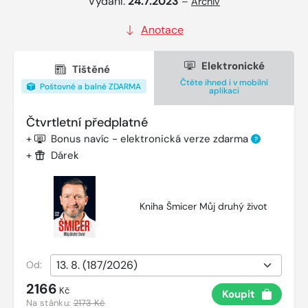
Vydání:
24.7.2023
–
Archiv
Anotace
Elektronické
Tištěné
Čtěte ihned i v mobilní
Poštovné a balné ZDARMA
aplikaci
Čtvrtletní předplatné
+
Bonus navíc - elektronická verze zdarma
?
+
Dárek
Kniha Šmicer Můj druhý život
Od:
2166
Kč
Koupit
Na stánku:
2173 Kč