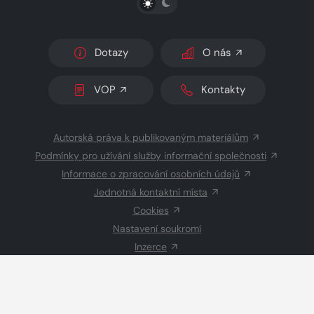
Dotazy
O nás
VOP
Kontakty
Autorská práva k publikovaným materiálům
Podmínky pro užívání služby informační společnosti
Informace o zpracování osobních údajů
Jednotná kontaktní místa
Cookies
Nastavení soukromí
Inzerce
Redakce