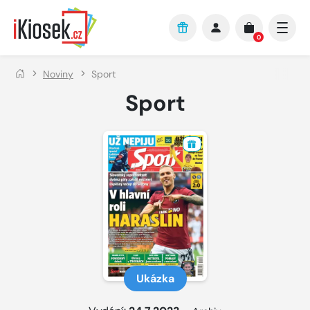
Přejít na hlavní obsah
0
Noviny
Sport
Sport
Ukázka