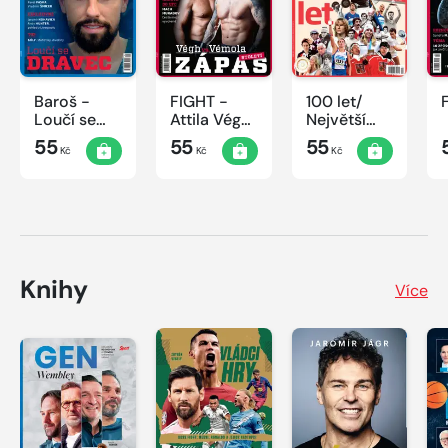
Baroš -
FIGHT -
100 let/
Loučí se
Attila Végh
Největší
dravec
vs. Karlos
okamžiky
55
55
55
Kč
Kč
Kč
Vémola
českého
sportu
Knihy
Více