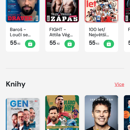
Baroš -
FIGHT -
100 let/
Loučí se
Attila Végh
Největší
dravec
vs. Karlos
okamžiky
55
55
55
Kč
Kč
Kč
Vémola
českého
sportu
Knihy
Více