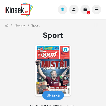
Přejít na hlavní obsah
0
Noviny
Sport
Sport
Ukázka