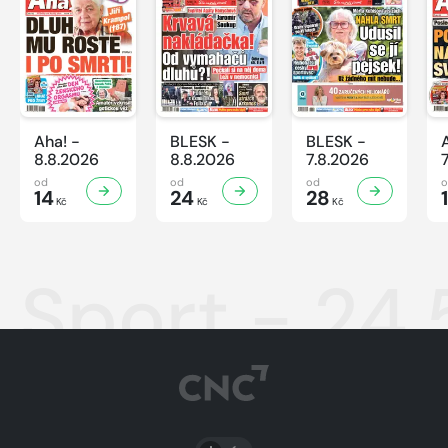
Aha! -
BLESK -
BLESK -
8.8.2026
8.8.2026
7.8.2026
od
od
od
14
24
28
Kč
Kč
Kč
Sport - 24
PŘEPNOUT SVĚTLÝ/TMAVÝ REŽIM