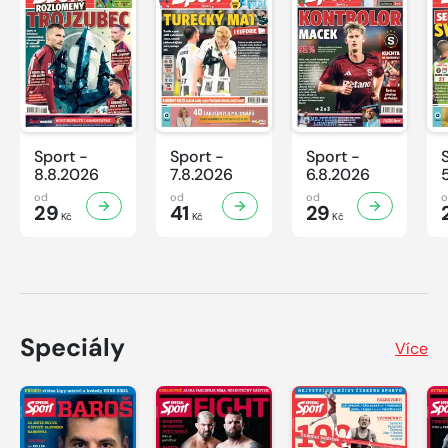
Sport -
Sport -
Sport -
8.8.2026
7.8.2026
6.8.2026
od
od
od
29
41
29
Kč
Kč
Kč
Speciály
Více