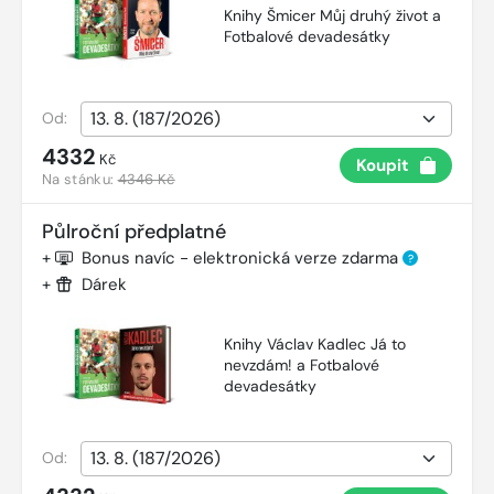
Knihy Šmicer Můj druhý život a
Fotbalové devadesátky
Od:
4332
Kč
Koupit
Na stánku:
4346 Kč
Půlroční předplatné
+
Bonus navíc - elektronická verze zdarma
?
+
Dárek
Knihy Václav Kadlec Já to
nevzdám! a Fotbalové
devadesátky
Od: