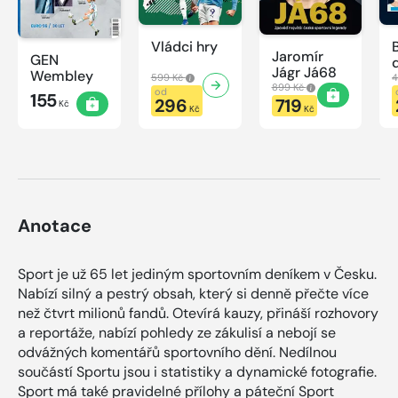
Vládci hry
Jaromír
GEN
Jágr Já68
Wembley
599 Kč
4
899 Kč
od
155
296
719
Kč
Kč
Kč
Anotace
Sport je už 65 let jediným sportovním deníkem v Česku.
Nabízí silný a pestrý obsah, který si denně přečte více
než čtvrt milionů fandů. Otevírá kauzy, přináší rozhovory
a reportáže, nabízí pohledy ze zákulisí a nebojí se
odvážných komentářů sportovního dění. Nedílnou
součástí Sportu jsou i statistiky a dynamické fotografie.
Sport má také pravidelné přílohy a páteční Sport