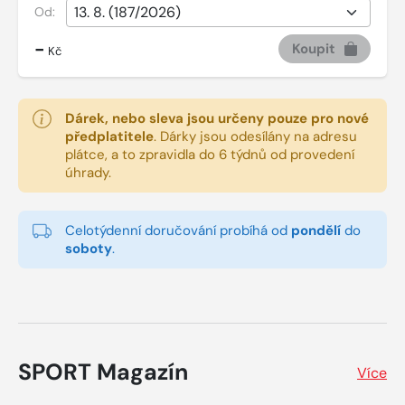
Od:
-
Koupit
Kč
Dárek, nebo sleva jsou určeny pouze pro nové
předplatitele
.
Dárky jsou odesílány na adresu
plátce, a to zpravidla do 6 týdnů od provedení
úhrady.
Celotýdenní doručování probíhá od
pondělí
do
soboty
.
SPORT Magazín
Více