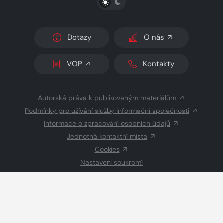
Dotazy
O nás
VOP
Kontakty
Autorská práva k publikovaným materiálům
Podmínky pro užívání služby informační společnosti
Informace o zpracování osobních údajů
Jednotná kontaktní místa
Cookies
Nastavení soukromí
Inzerce
Redakce