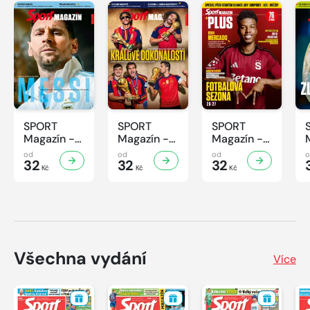
SPORT
SPORT
SPORT
Magazín -
Magazín -
Magazín -
32/2026
31/2026
30/2026
od
od
od
32
32
32
Kč
Kč
Kč
Všechna vydání
Více