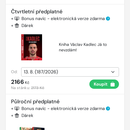
Čtvrtletní předplatné
+
Bonus navíc - elektronická verze zdarma
?
+
Dárek
Kniha Václav Kadlec Já to
nevzdám!
Od:
2166
Kč
Koupit
Na stánku:
2173 Kč
Půlroční předplatné
+
Bonus navíc - elektronická verze zdarma
?
+
Dárek