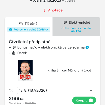
Vydání:
24.5.2023
–
Archiv
Anotace
Elektronické
Tištěné
Čtěte ihned i v mobilní
Poštovné a balné ZDARMA
aplikaci
Čtvrtletní předplatné
+
Bonus navíc - elektronická verze zdarma
?
+
Dárek
Kniha Šmicer Můj druhý život
Od:
2166
Kč
Koupit
Na stánku:
2173 Kč