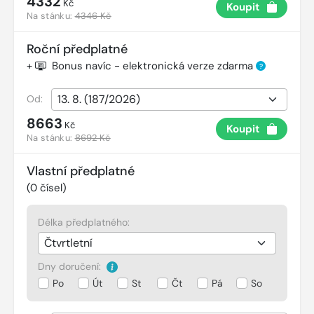
4332
Kč
Koupit
Na stánku:
4346 Kč
Roční předplatné
+
Bonus navíc - elektronická verze zdarma
?
Od:
8663
Kč
Koupit
Na stánku:
8692 Kč
Vlastní předplatné
(
0
čísel)
Délka předplatného:
Dny doručení:
Po
Út
St
Čt
Pá
So